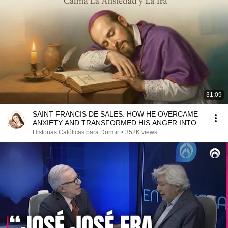
31:09
SAINT FRANCIS DE SALES: HOW HE OVERCAME
ANXIETY AND TRANSFORMED HIS ANGER INTO
LOVE
Historias Católicas para Dormir
•
352K views