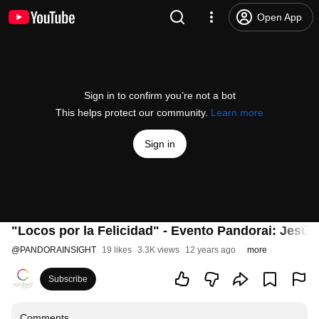
Open App
Sign in to confirm you’re not a bot
This helps protect our community.
Learn more
Sign in
"Locos por la Felicidad" - Evento Pandorai: Jesú
@
PANDORAINSIGHT
19 likes
3.3K views
12 years ago
more
Subscribe
Comments