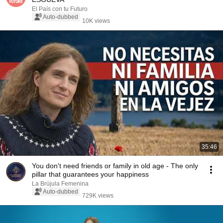
El País con tu Futuro
Auto-dubbed
10K views
35:46
You don't need friends or family in old age - The only
pillar that guarantees your happiness
La Brújula Femenina
Auto-dubbed
729K views