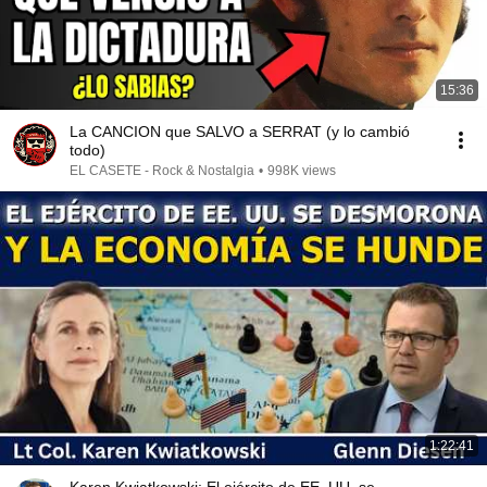
15:36
La CANCION que SALVO a SERRAT (y lo cambió
todo)
EL CASETE - Rock & Nostalgia
•
998K views
1:22:41