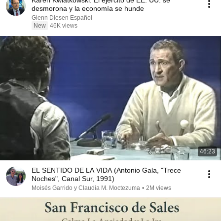
Karen Kwiatkowski: El ejército de EE. UU. se
desmorona y la economía se hunde
Glenn Diesen Español
New
46K views
46:23
EL SENTIDO DE LA VIDA (Antonio Gala, "Trece
Noches", Canal Sur, 1991)
Moisés Garrido y Claudia M. Moctezuma
•
2M views