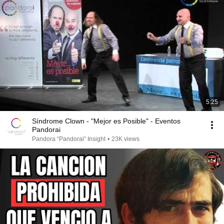
5:25
Síndrome Clown - "Mejor es Posible" - Eventos
Pandorai
Pandora “Pandorai” Insight
•
23K views