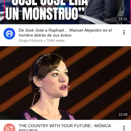
16:31
De José José a Raphael… Manuel Alejandro es el
hombre detrás de sus éxitos
Grupo Fórmula
•
744K views
10:48
THE COUNTRY WITH YOUR FUTURE - MÓNICA
ESGUEVA