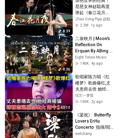
惊艳世界的经典！
琵琶女神赵聪再度
弹起《春江花月
夜》，展开一幅国
Zhao Cong Pipa 赵聪琵琶
风山水长卷！
2.2M
1y ago
8:39
二泉映月 | Moon's 
Reflection On 
Erquan By ABing 
华彦钧 | Huqin 
Eight Tones Music
Quartet Rendition
140K
4y ago
8:36
歌唱家陈力唱《红
楼梦》歌曲爆红,丈
夫患癌去世 她经商
被骗,再嫁初恋远居
综艺一箩筐
加拿大,回看以往内
100K
2y ago
心激动【那些年】
43:10
《梁祝》  Butterfly 
Lovers ErHu 
Concerto  指揮/閻
惠昌 二胡/孫凰
welchang