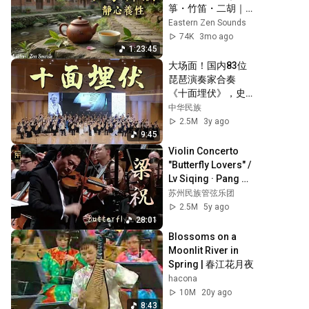
健康誤區 #早知早
箏・竹笛・二胡｜
受益
深度放鬆・冥想助
Eastern Zen Sounds
眠｜Healing Zen 
74K
3mo ago
Music #zenmusic
1:23:45
大场面！国内83位
琵琶演奏家合奏
《十面埋伏》，史
无前例！
中华民族
2.5M
3y ago
9:45
Violin Concerto 
"Butterfly Lovers" / 
Lv Siqing · Pang 
Kapang · Suzhou 
苏州民族管弦乐团
Chinese Orchestra
2.5M
5y ago
28:01
Blossoms on a 
Moonlit River in 
Spring | 春江花月夜
hacona
10M
20y ago
8:43