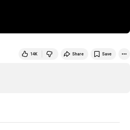
14K
Share
Save