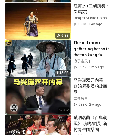
江河水 (二胡演奏：
闵惠芬)
Ding Yi Music Company 鼎艺团
3.6M
14y ago
6:33
The old monk 
gathering herbs is 
the top kung fu 
master of 
浪子走天下
Shaolin,wiping out 
584K
1mo ago
1,000 imperial 
1:15:08
guards.
马兴瑞双开内幕：
政治局委员的政商
网
二爷故事
938K
2w ago
36:07
嗩吶名曲《百鳥朝
鳳》 嗩吶/劉英  新
竹青年國樂團