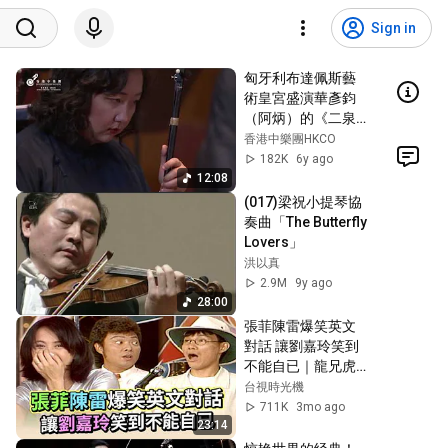
Sign in
匈牙利布達佩斯藝
術皇宮盛演華彥鈞
（阿炳）的《二泉
映月》Reflection 
香港中樂團HKCO
of the Moon on the 
182K
6y ago
Water by Hua 
12:08
Yanjun
(017)梁祝小提琴協
奏曲「The Butterfly 
Lovers」
洪以真
2.9M
9y ago
28:00
張菲陳雷爆笑英文
對話 讓劉嘉玲笑到
不能自已｜龍兄虎
弟(1994)
台視時光機
711K
3mo ago
23:14