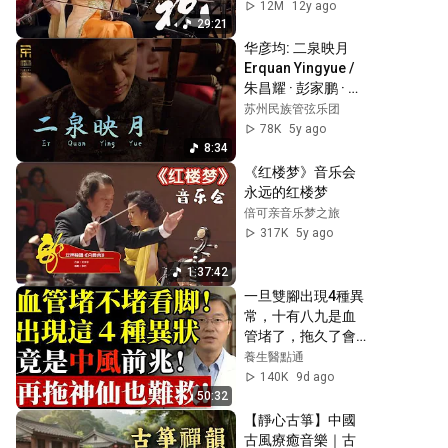
12M
12y ago
29:21
华彦均: 二泉映月 
Erquan Yingyue / 
朱昌耀 · 彭家鹏 · 苏
州民族管弦乐团 
苏州民族管弦乐团
Suzhou Chinese 
78K
5y ago
Orchestra
8:34
《红楼梦》音乐会 
永远的红楼梦
倍可亲音乐梦之旅
317K
5y ago
1:37:42
一旦雙腳出現4種異
常，十有八九是血
管堵了，拖久了會
變成大病#康醫師 #
養生醫點通
血管堵塞 #雙腳異
140K
9d ago
常 #靜脈血栓 #肺栓
50:32
塞 #銀髮族養生 #猝
【靜心古箏】中國
死預防 #血液循環 #
古風療癒音樂｜古