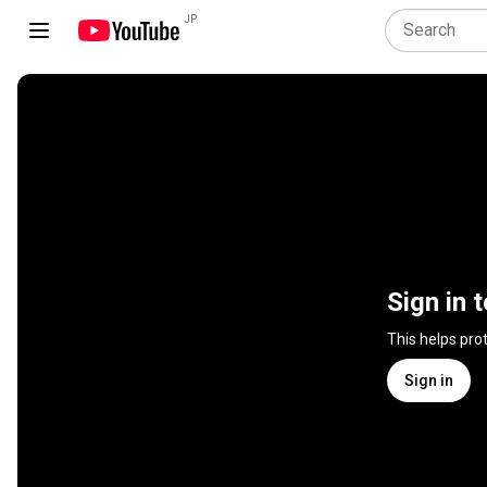
JP
Sign in 
This helps pro
Sign in