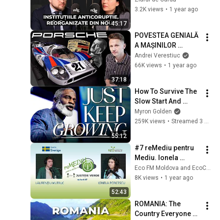
Chirtoacă, director 
3.2K views
•
1 year ago
executiv CRJM, la 
45:17
Podcast ZdCe
POVESTEA GENIALĂ 
A MAȘINILOR 
PORSCHE. De la 
Andrei Verestiuc
FALIMENT la 
66K views
•
1 year ago
GLORIE!
37:18
How To Survive The 
Slow Start And 
Succeed At Anything
Myron Golden
259K views
•
Streamed 3 months ago
55:12
#7 reMediu pentru 
Mediu. Ionela 
Porcescu si 
Eco FM Moldova and EcoContact
Laurentiu Mutruc
8K views
•
1 year ago
52:43
ROMANIA: The 
Country Everyone 