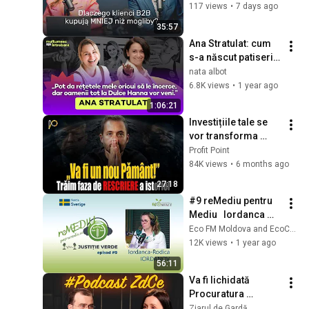
117 views
•
7 days ago
35:57
Ana Stratulat: cum 
s-a născut patiseria 
Dulce Hanna la Mai 
nata albot
Dulce și de ce nu 
6.8K views
•
1 year ago
lucrează duminica
1:06:21
Investițiile tale se 
vor transforma 
complet. Uite ce va 
Profit Point
dicta asupra 
84K views
•
6 months ago
omenirii în 
27:18
următorii 30 de ani
#9 reMediu pentru 
Mediu   Iordanca 
Rodica Iordanov
Eco FM Moldova and EcoContact
12K views
•
1 year ago
56:11
Va fi lichidată 
Procuratura 
Anticorupție? Ilie 
Ziarul de Gardă