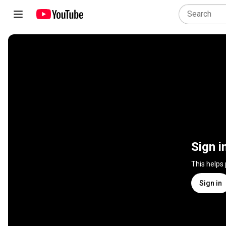
Sign i
This helps
Sign in