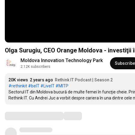
Olga Surugiu, CEO Orange Moldova - investiţii în
Moldova Innovation Technology Park
Subscribe
2.12K subscribers
20K views
2 years ago
Rethink IT Podcast | Season 2
#rethinkit
#beIT
#LiveIT
#MITP
Sectorul IT din Moldova bucură de multe femei în funcţie cheie. Prin
Rethink IT. Cu Andrei Juc a vorbit despre cariera în una dintre cele m
Comments