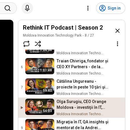
Vitalii Petrosyan, fondator
Langly - learning&gaming,
3
Sign in
1:12:44
investiții, piața din SUA,
Moldova Innovation Technology Park
MITP
Veaceslav Panfil, Country
Manager Endava Moldova
Rethink IT Podcast | Season 2
4
57:44
- bursa din New York, 9 mld
Moldova Innovation Technology Park
Moldova Innovation Technology Park
8
/
27
$, oamenii
Ion Moșnoi, antreprenor,
mentor AI pentru afaceri,
5
1:04:38
fondator AI în acțiune și
Moldova Innovation Technology Park
BillHeap
Traian Chivriga, fondator și
CEO XY Partners - de la
6
1:01:48
primul start-up din MD la
Moldova Innovation Technology Park
mentorat
Cătălina Ungureanu -
proiecte în peste 10 ţări şi
7
59:40
peste 80 de oameni în
Moldova Innovation Technology Park
gestiune.
Olga Surugiu, CEO Orange
Moldova - investiţii în IT,
54:03
educaţie şi digitalizare
Moldova Innovation Technology Park
Migraţia în IT, QA insights şi
mentorat de la Andrei
9