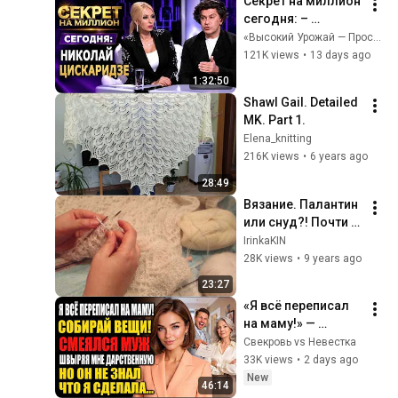
Секрет на миллион 
сегодня: – 
Николай 
«Высокий Урожай — Простые Решения»
Цискаридзе
121K views
•
13 days ago
1:32:50
Shawl Gail. Detailed 
MK. Part 1.
Elena_knitting
216K views
•
6 years ago
28:49
Вязание. Палантин 
или снуд?! Почти 
готовая работа.
IrinkaKIN
28K views
•
9 years ago
23:27
«Я всё переписал 
на маму!» — 
смеялся муж. Но 
Свекровь vs Невестка
он забыл об одной 
33K views
•
2 days ago
важной детали
New
46:14