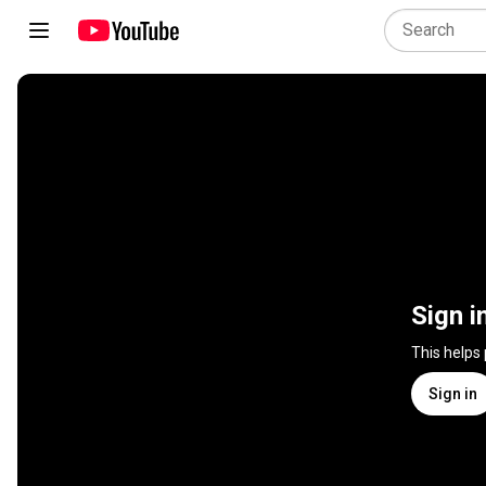
Sign i
This helps
Sign in