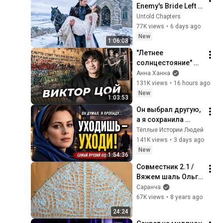
Enemy's Bride Left 
in the Cold — And He 
Untold Chapters
Made a Choice No 
77K views
•
6 days ago
One Expected
New
1:06:08
"Летнее 
солнцестояние" 
Виктор ЦОЙ
Анна Ханна
131K views
•
16 hours ago
New
1:03:53
Он выбрал другую, 
а я сохранила 
гордость и 
Тёплые Истории Людей
отпустила его
141K views
•
3 days ago
New
1:54:36
Совместник 2.1 / 
Вяжем шаль Ольги 
Бочкарёвой « 
Саранча
Осенний букет» / 
67K views
•
8 years ago
Схема 1 ряды с 1-
24:24
22 / 11.02.2018