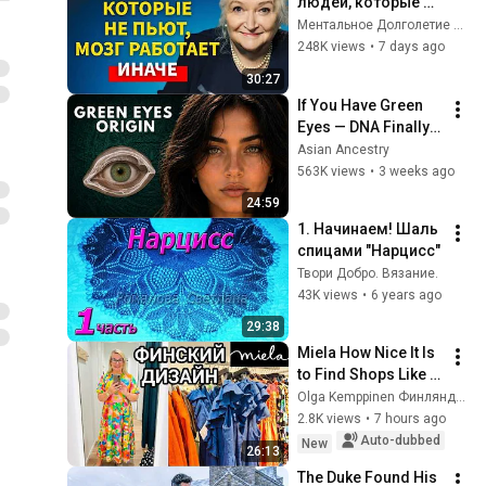
людей, которые НЕ 
пьют алкоголь 
Ментальное Долголетие and 2 more
(согласно 
248K views
•
7 days ago
нейронауке) | 
30:27
Татьяна 
If You Have Green 
Черниговская
Eyes — DNA Finally 
Revealed Where 
Asian Ancestry
They Really Come 
563K views
•
3 weeks ago
From
24:59
1. Начинаем! Шаль 
спицами "Нарцисс"
Твори Добро. Вязание.
43K views
•
6 years ago
29:38
Miela How Nice It Is 
to Find Shops Like 
This in Finland. XXL 
Olga Kemppinen Финляндия
Fittings Quality and 
2.8K views
•
7 hours ago
Natural Materials
Auto-dubbed
New
26:13
The Duke Found His 