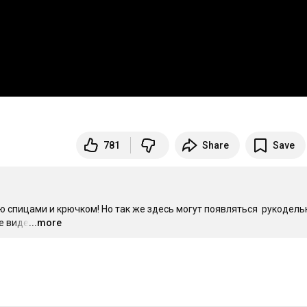
781
Share
Save
 спицами и крючком! Но так же здесь могут появляться  рукодель
е видео.
...more
…