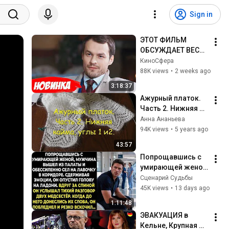
Sign in
ЭТОТ ФИЛЬМ 
ОБСУЖДАЕТ ВЕСЬ 
ИНТЕРНЕТ! 
КиноCфера
СМОТРЕТЬ ВСЕМ! | 
88K views
•
2 weeks ago
Мой милый 
3:18:37
найденыш
Ажурный платок. 
Часть 2. Нижняя 
кайма, углы 1 и 2.
Анна Ананьева
94K views
•
5 years ago
43:57
Попрощавшись с 
умирающей женой, 
мужчина вышел из 
Сценарий Судьбы
палаты и 
45K views
•
13 days ago
обессиленно сел 
1:11:48
на лавочку в 
ЭВАКУАЦИЯ в 
коридоре...
Кельне, Крупная 