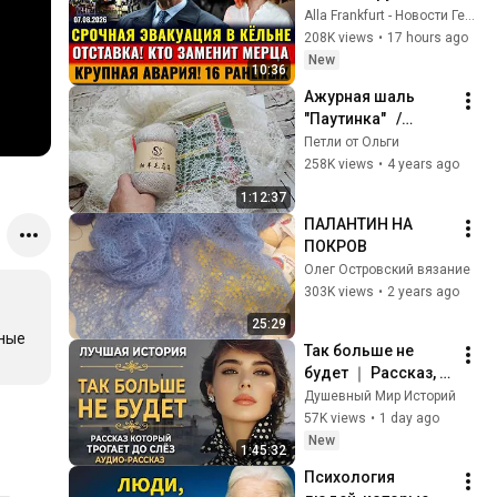
АВАРИЯ, Кто 
Alla Frankfurt - Новости Германии и Мира
ЗАМЕНИТ Мерца, 
208K views
•
17 hours ago
Паспорт США ДЛЯ 
New
10:36
РАБОВ, Новости 
Ажурная шаль 
Германии
"Паутинка"   /
подробный мк/ 
Петли от Ольги
часть 1
258K views
•
4 years ago
1:12:37
ПАЛАНТИН НА 
ПОКРОВ
Олег Островский вязание
303K views
•
2 years ago
25:29
ные 
Так больше не 
будет ｜ Рассказ, 
который трогает 
Душевный Мир Историй
до глубины души. 
57K views
•
1 day ago
Очень сильная 
New
1:45:32
история ｜ 
Психология 
Аудиорассказ