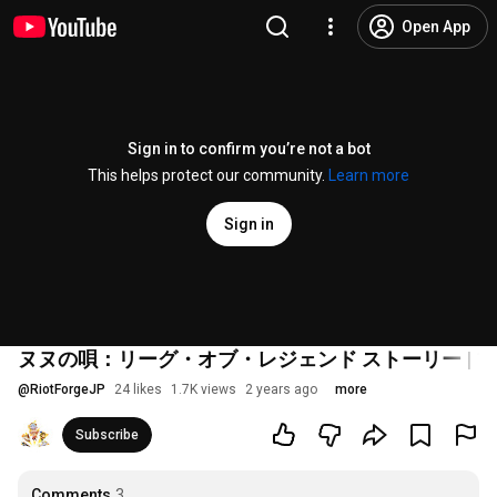
Open App
Sign in to confirm you’re not a bot
This helps protect our community.
Learn more
Sign in
ヌヌの唄：リーグ・オブ・レジェンド ストーリー | 
@
RiotForgeJP
24 likes
1.7K views
2 years ago
more
Subscribe
Comments
3