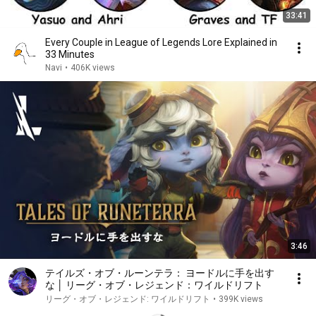
33:41
Every Couple in League of Legends Lore Explained in
33 Minutes
Navi
•
406K views
3:46
テイルズ・オブ・ルーンテラ： ヨードルに手を出す
な │ リーグ・オブ・レジェンド：ワイルドリフト
リーグ・オブ・レジェンド: ワイルドリフト
•
399K views