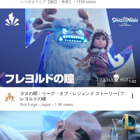
説！
ハリポタマニア【解説・考察】
•
153K views
1:42
ヌヌの唄：リーグ・オブ・レジェンド ストーリー | フ
レヨルドの瞳
Riot Forge - Japan
•
1.9K views