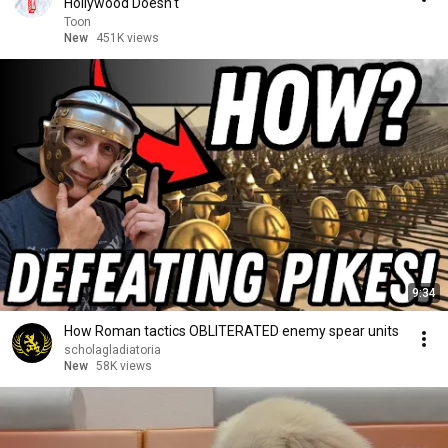
Hollywood Doesn't
Toon
New
451K views
9:34
How Roman tactics OBLITERATED enemy spear units
scholagladiatoria
New
58K views