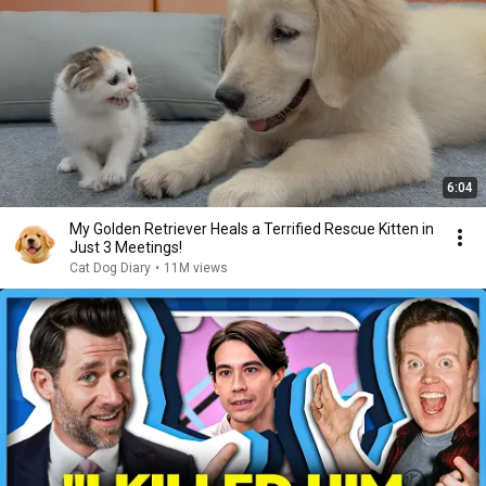
6:04
My Golden Retriever Heals a Terrified Rescue Kitten in
Just 3 Meetings!
Cat Dog Diary
•
11M views