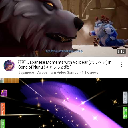
8:13
🇯🇵 Japanese Moments with Volibear (ボリベア) in
Song of Nunu (🇯🇵ヌヌの歌 )
Japanese - Voices from Video Games
•
1.1K views