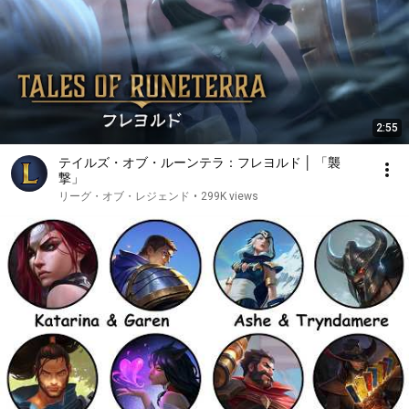
2:55
テイルズ・オブ・ルーンテラ：フレヨルド │ 「襲
撃」
リーグ・オブ・レジェンド
•
299K views