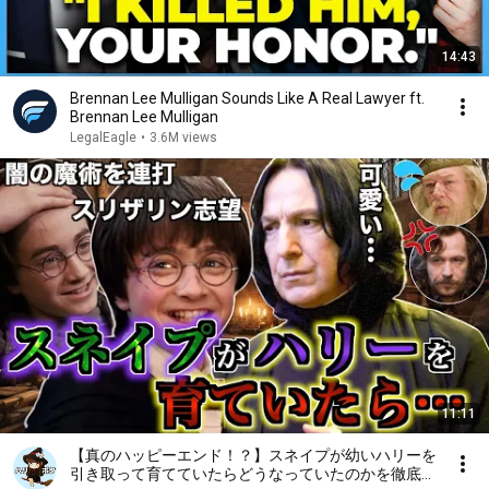
14:43
Brennan Lee Mulligan Sounds Like A Real Lawyer ft.
Brennan Lee Mulligan
LegalEagle
•
3.6M views
11:11
【真のハッピーエンド！？】スネイプが幼いハリーを
引き取って育てていたらどうなっていたのかを徹底解