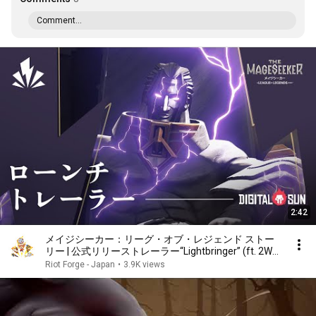
Comment...
2:42
メイジシーカー：リーグ・オブ・レジェンド ストー
リー | 公式リリーストレーラー“Lightbringer” (ft. 2WEI,
Ali Christenhusz)
Riot Forge - Japan
•
3.9K views