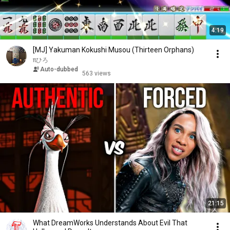
4:19
[MJ] Yakuman Kokushi Musou (Thirteen Orphans)
πひろ
Auto-dubbed
563 views
21:15
What DreamWorks Understands About Evil That