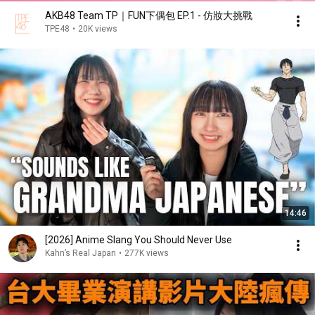
AKB48 Team TP｜FUN下偶包 EP.1 - 仿妝大挑戰
TPE48
•
20K views
14:46
[2026] Anime Slang You Should Never Use
Kahn’s Real Japan
•
277K views