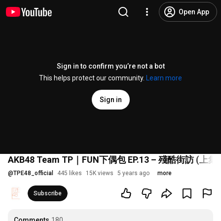
Open App
Sign in to confirm you’re not a bot
This helps protect our community.
Learn more
Sign in
AKB48 Team TP｜FUN下偶包 EP.13 – 殘酷街訪 (上集)
@
TPE48_official
445 likes
15K views
5 years ago
more
Subscribe
Comments
180