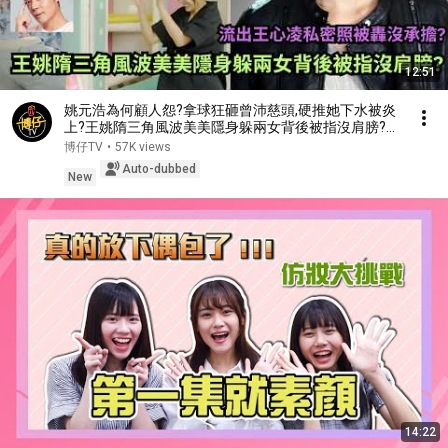
12:51
姚元浩為何顧人怨?拿球狂砸曾沛慈頭,硬推她下水被炎
上?王姚隋三角風波美美隱身躲兩女背後被指沒肩膀?流
出王心凌私密照被轟沒承擔?營業中跟鬼鬼吵架?
博仔TV
•
57K views
Auto-dubbed
New
14:22