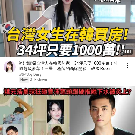
24:58
🇰🇷窺探台灣人在韓國的家！34坪只要1000多萬！社
區超級豪華！三星工程師的新家開箱｜韓國 Room
Tour｜紹紹 Soy Daily
紹紹Soy Daily
New
31K views