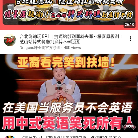
26:10
台北龍總玩 EP1｜捷運站骰到哪就去哪～權喜原親測！
芝山站韓式餐廳到底韓不韓🇰🇷
Dragons味全龍官方頻道
•
48K views
1:30:08