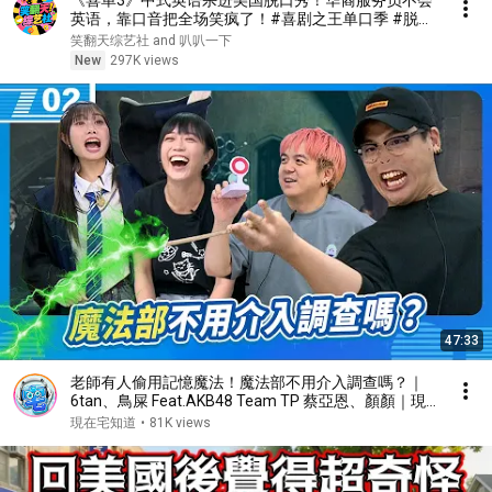
《喜单3》中式英语杀进美国脱口秀！华裔服务员不会
英语，靠口音把全场笑疯了！#喜剧之王单口季 #脱口
秀 #搞笑 #喜剧 #funny #综艺
笑翻天综艺社 and 叭叭一下
New
297K views
47:33
老師有人偷用記憶魔法！魔法部不用介入調查嗎？｜
6tan、鳥屎 Feat.AKB48 Team TP 蔡亞恩、顏顏｜現
在宅知道 VOD｜20251112｜P2
現在宅知道
•
81K views