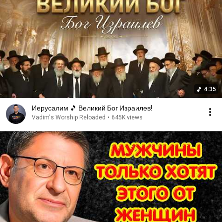
4:35
Иерусалим 🎵 Великий Бог Израилев!
Vadim's Worship Reloaded
•
645K views