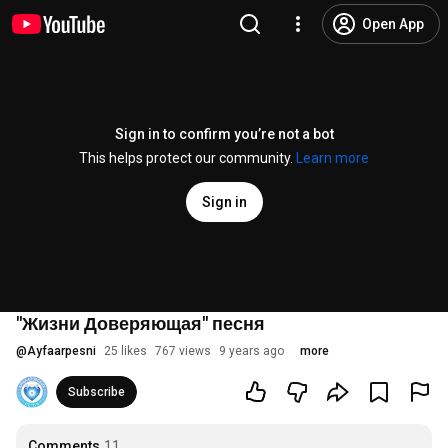
Open App
Sign in to confirm you’re not a bot
This helps protect our community.
Learn more
Sign in
"Жизни Доверяющая" песня
@
Ayfaarpesni
25 likes
767 views
9 years ago
more
Subscribe
Comments
11