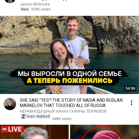
James Whitmore
New
928K views
54:06
SHE SAID "YES"! THE STORY OF NADIA AND RUSLAN
MARKELOV THAT TOUCHED ALL OF RUSSIA
НЕРАВНОДУШНЫЙ КАНАЛ ГАЛИНЫ ТЕРЯЕВОЙ
Auto-dubbed
448K views