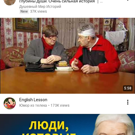
глубины души. Очень сильная история ｜
Аудиорассказ
Душевный Мир Историй
New
37K views
5:58
English Lesson
Юмор из телека
•
173K views