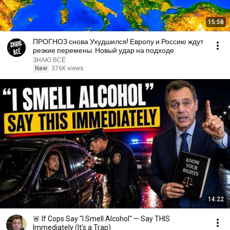
15:58
ПРОГНОЗ снова Ухудшился! Европу и Россию ждут
резкие перемены. Новый удар на подходе
ЗНАЮ ВСЁ
New
376K views
14:22
🚨 If Cops Say "I Smell Alcohol" — Say THIS
Immediately (It's a Trap)