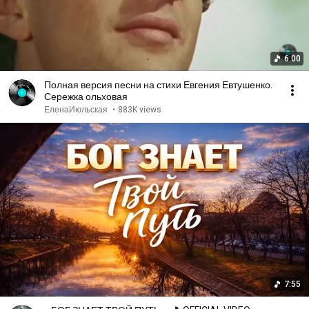
6:00
Полная версия песни на стихи Евгения Евтушенко.
Сережка ольховая
ЕленаИюльская
•
883K views
7:55