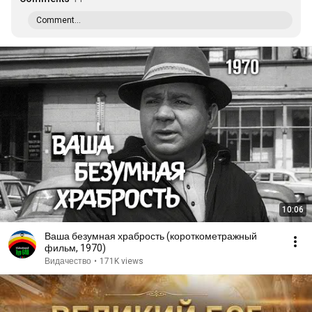
Comment...
10:06
Ваша безумная храбрость (короткометражный
фильм, 1970)
Видачество
•
171K views