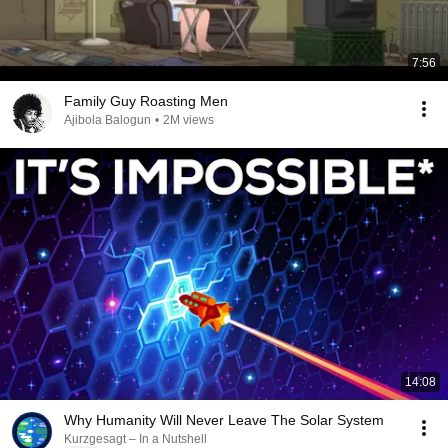
7:56
Family Guy Roasting Men
Ajibola Balogun
•
2M views
14:08
Why Humanity Will Never Leave The Solar System
Kurzgesagt – In a Nutshell