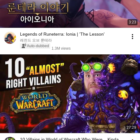
3:23
Legends of Runeterra: Ionia | 'The Lesson'
레전드 오브 룬테라
Auto-dubbed
1.3M views
27:29
10 Villains in World of Warcraft Who Were... Kinda