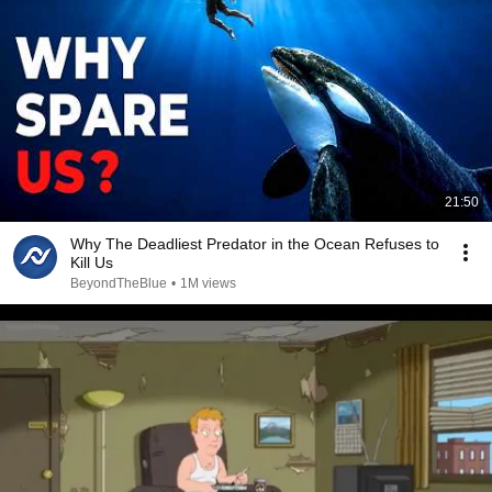
21:50
Why The Deadliest Predator in the Ocean Refuses to
Kill Us
BeyondTheBlue
•
1M views