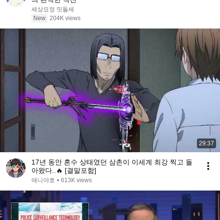
세상요정 밋돌세
New
204K views
29:37
17년 동안 혼수 상태였던 삼촌이 이세계 최강 찍고 돌
아왔다..🔥 [결말포함]
애니야호
•
613K views