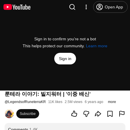
Open App
Sign in to confirm you’re not a bot
This helps protect our community.
Learn more
Sign in
룬테라 이야기: 빌지워터 | '이중 배신'
@
LegendsofRuneterraKR
11K likes
2.5M views
6 years ago
more
Subscribe
Comments
1.4K