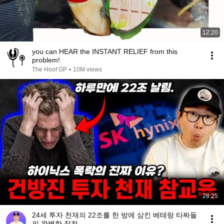
12:20
you can HEAR the INSTANT RELIEF from this
problem!
The Hoof GP
•
10M views
28:25
24세 투자 천재의 22조를 한 방에 삼킨 베테랑 타짜들
의 완벽한 작전