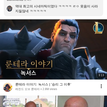
역대 최고의 시네마틱이였다 ㅋㅋㅋㅋ ㄹㅇ 웃음이 사라
지질않네 ㅋㅋㅋㅋㅋ
3:13
룬테라 이야기: 녹서스 | '승리 그 이후'
레전드 오브 룬테라
•
2.8M views