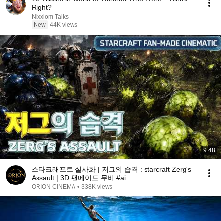
Right?
Nixxiom Talks
New
44K views
9:48
스타크래프트 실사화 | 저그의 습격 : starcraft Zerg's
Assault | 3D 팬메이드 무비 #ai
ORION CINEMA
•
338K views