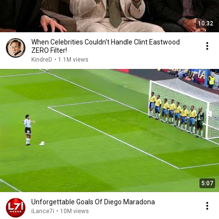
10:32
When Celebrities Couldn't Handle Clint Eastwood
ZERO Filter!
KindreD
•
1.1M views
5:07
Unforgettable Goals Of Diego Maradona
iLance7i
•
10M views