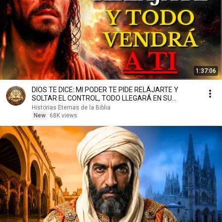
1:37:06
DIOS TE DICE: MI PODER TE PIDE RELÁJARTE Y
SOLTAR EL CONTROL, TODO LLEGARÁ EN SU
MOMENTO PERFECTO
Historias Eternas de la Biblia
New
68K views