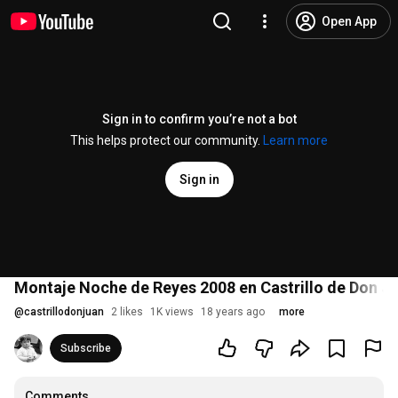
Open App
Sign in to confirm you’re not a bot
This helps protect our community.
Learn more
Sign in
Montaje Noche de Reyes 2008 en Castrillo de Don J
@
castrillodonjuan
2 likes
1K views
18 years ago
more
Subscribe
Comments