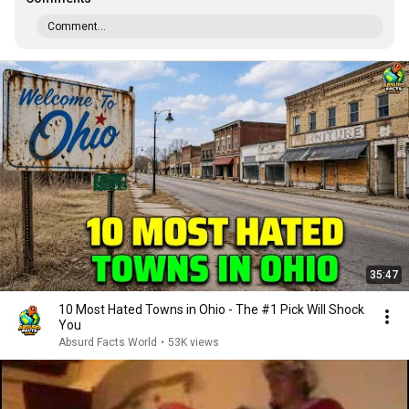
Comment...
35:47
10 Most Hated Towns in Ohio - The #1 Pick Will Shock
You
Absurd Facts World
•
53K views