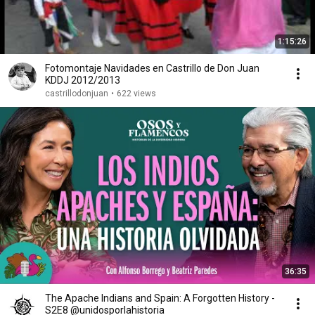
1:15:26
Fotomontaje Navidades en Castrillo de Don Juan
KDDJ 2012/2013
castrillodonjuan
•
622 views
36:35
The Apache Indians and Spain: A Forgotten History -
S2E8 @unidosporlahistoria