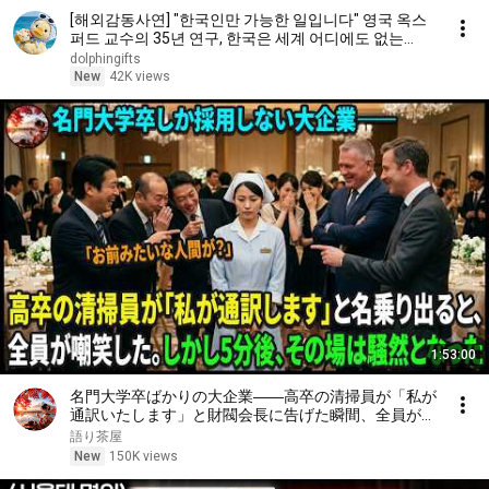
[해외감동사연] "한국인만 가능한 일입니다" 영국 옥스
퍼드 교수의 35년 연구, 한국은 세계 어디에도 없는
DNA를 가진 민족이다
dolphingifts
New
42K views
1:53:00
名門大学卒ばかりの大企業――高卒の清掃員が「私が
通訳いたします」と財閥会長に告げた瞬間、全員が嘲
笑した。しかし5分後、その場は静まり返った。#動
語り茶屋
エピソード#老後の物語 #家族の物語
New
150K views