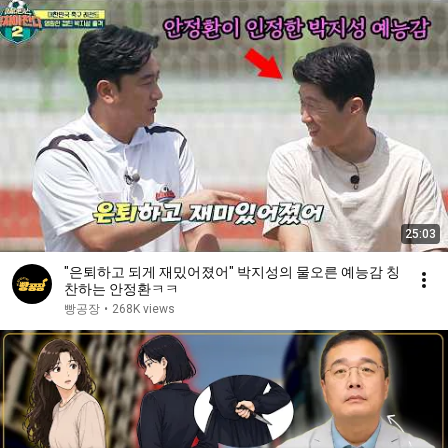
25:03
"은퇴하고 되게 재밌어졌어" 박지성의 물오른 예능감 칭
찬하는 안정환ㅋㅋ
빵공장
•
268K views