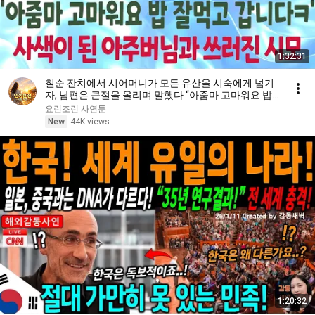
1:32:31
칠순 잔치에서 시어머니가 모든 유산을 시숙에게 넘기
자, 남편은 큰절을 올리며 말했다 “아줌마 고마워요 밥
잘먹고 갑니다ㅋ” 그 말에 시어머니는 쓰러졌다
요런조런 사연툰
New
44K views
1:20:32