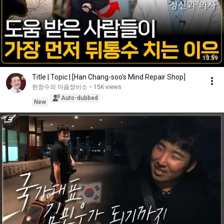
13:59
Title | Topic | [Han Chang-soo's Mind Repair Shop]
한창수의 마음정비소
•
15K views
Auto-dubbed
New