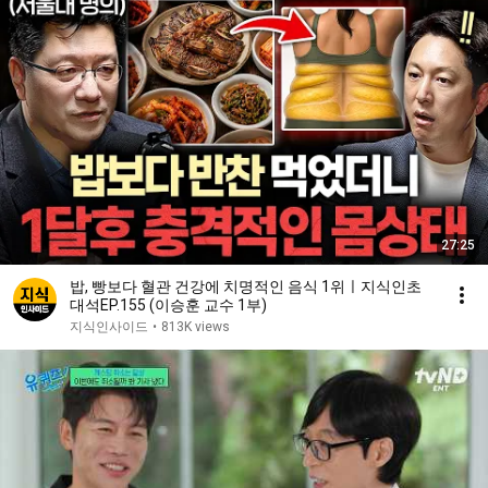
27:25
밥, 빵보다 혈관 건강에 치명적인 음식 1위ㅣ지식인초
대석EP.155 (이승훈 교수 1부)
지식인사이드
•
813K views