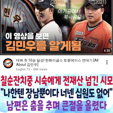
4:35
데뷔 첫 10승 달성! 한화이글스 토종에이스 연대기 [All
About 김민우]
Eagles TV
•
88K views