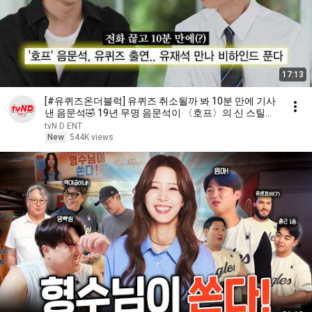
17:13
[#유퀴즈온더블럭] 유퀴즈 취소될까 봐 10분 만에 기사
낸 음문석🤣 19년 무명 음문석이 〈호프〉의 신 스틸러
가 되기까지✨
tvN D ENT
New
544K views