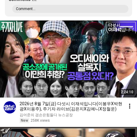
Comment...
2:24:10
2026년 8월 7일(금) 다섯시 이재석입니다(이봉우X박현
광X이용주), 주기자 라이브(김은지X김예니X정철운)
김어준의 겸손은힘들다 뉴스공장
New
258K views