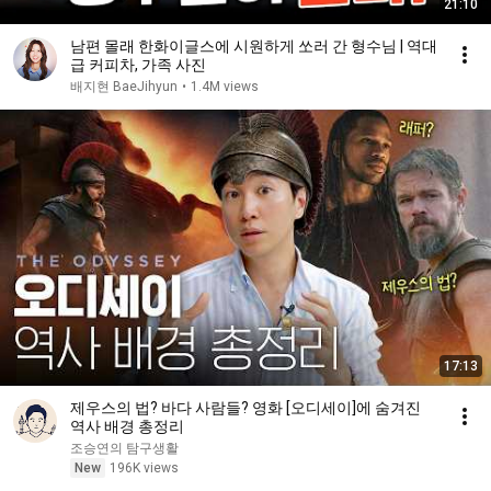
21:10
남편 몰래 한화이글스에 시원하게 쏘러 간 형수님 | 역대
급 커피차, 가족 사진
배지현 BaeJihyun
•
1.4M views
17:13
제우스의 법? 바다 사람들? 영화 [오디세이]에 숨겨진
역사 배경 총정리
조승연의 탐구생활
New
196K views