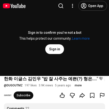
Open App
Sign in to confirm you’re not a bot
This helps protect our community.
Learn more
Sign in
한화 이글스 김민우 "밥 잘 사주는 예쁜(?) 형은...." 
@
DUGOUTMZ
197 likes
3.9K views
5 years ago
more
Subscribe
Comments
22