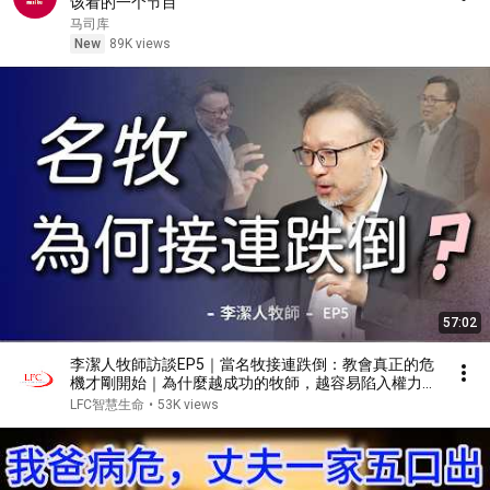
该看的一个节目
马司库
New
89K views
57:02
李潔人牧師訪談EP5｜當名牧接連跌倒：教會真正的危
機才剛開始｜為什麼越成功的牧師，越容易陷入權力、
金錢與情慾的試探？當教會開始崇拜名氣、規模與影響
LFC智慧生命
•
53K views
力時，我們是否已經偏離了基督？