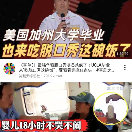
1:39:29
《喜单3》最强华裔脱口秀演员杀疯了！UCLA毕业
来"吃脱口秀这碗饭"，亚裔看完疯狂点头！#喜剧之王
单口季 #脱口秀 #搞笑 #喜剧 #funny #综艺
笑翻天综艺社
•
201K views