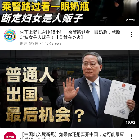
27:23
火车上婴儿昏睡18小时，乘警路过看一眼奶瓶，就断
定妇女是人贩子！【英雄在身边】
追综情报局
•
143K views
19:02
【中国出入境新规】如果你还想离开中国，这可能最应