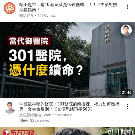
歐美超市，这10 種蔬菜是低鉀低磷、！！✅中英對照
採購指南！
樂活好食
•
259K views
21:46
中國最神秘的醫院：301醫院的南樓裡，權力如何獲得
另一套生命規則？【文昭思緒飛揚563】
文昭思緒飛揚 - Wen Zhao Studio
New
225K views