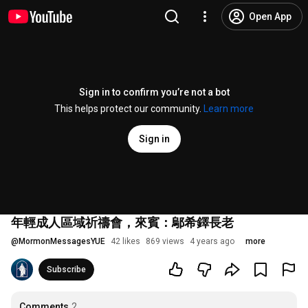
Open App
Sign in to confirm you’re not a bot
This helps protect our community.
Learn more
Sign in
年輕成人區域祈禱會，來賓：鄔希鐸長老
@
MormonMessagesYUE
42 likes
869 views
4 years ago
more
Subscribe
Comments
2