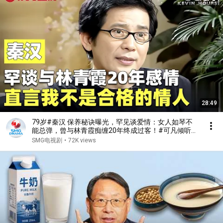
28:49
79岁#秦汉 保养秘诀曝光，罕见谈爱情：女人如琴不
能总弹，曾与林青霞痴缠20年终成过客！#可凡倾听
FULL
SMG电视剧
•
72K views