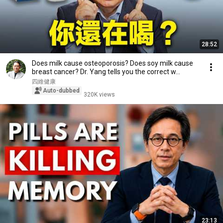
28:52
Does milk cause osteoporosis? Does soy milk cause
breast cancer? Dr. Yang tells you the correct w...
四維健康
Auto-dubbed
320K views
23:13