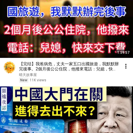
1:59:57
【完结】我爸病危，丈夫一家五口出國旅遊，我默默辦
完後事。2個月後公公住院，他撥來電話：兒媳，快來
交下費
晴天故事屋
New
11K views