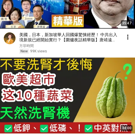
35:47
美國，日本，新加坡華人回國爆驚悚經歷！ 中共出入
境新規已經開始實行？【圍爐夜話精華版】唐靖遠
Jason 薇羽 方菲
方菲時間
New
99K views
34:00