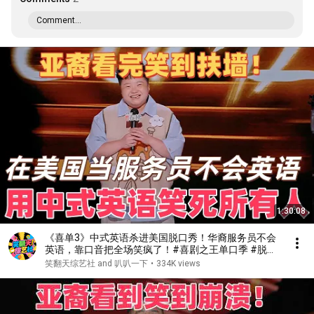
Comment...
1:30:08
《喜单3》中式英语杀进美国脱口秀！华裔服务员不会
英语，靠口音把全场笑疯了！#喜剧之王单口季 #脱口
秀 #搞笑 #喜剧 #funny #综艺
笑翻天综艺社 and 叭叭一下
•
334K views