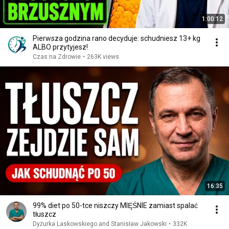
1:00:12
Pierwsza godzina rano decyduje: schudniesz 13+ kg
ALBO przytyjesz!
Czas na Zdrowie
•
263K views
16:35
99% diet po 50-tce niszczy MIĘŚNIE zamiast spalać
tłuszcz
Dyżurka Laskowskiego and Stanisław Jakowski
•
332K