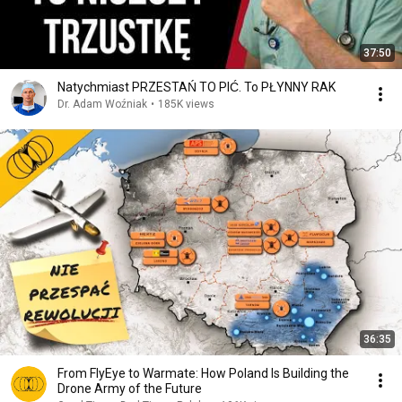
37:50
Natychmiast PRZESTAŃ TO PIĆ. To PŁYNNY RAK
Dr. Adam Woźniak
•
185K views
36:35
From FlyEye to Warmate: How Poland Is Building the
Drone Army of the Future