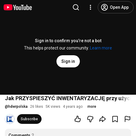
Open App
Sign in to confirm you’re not a bot
This helps protect our community.
Learn more
Sign in
Jak PRZYSPIESZYĆ INWENTARYZACJĘ przy użyciu 
@
hdwrpolska
26 likes
5K views
4 years ago
more
Subscribe
Comments
2