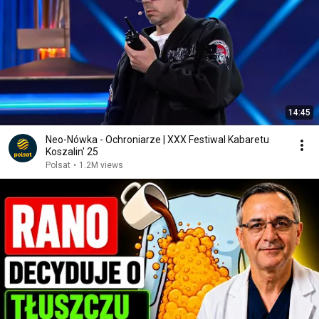
14:45
Neo-Nówka - Ochroniarze | XXX Festiwal Kabaretu
Koszalin' 25
Polsat
•
1.2M views