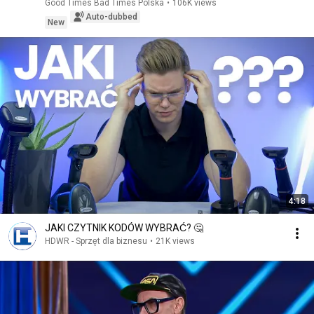
Good Times Bad Times Polska
•
106K views
Auto-dubbed
New
4:18
JAKI CZYTNIK KODÓW WYBRAĆ? 🤔
HDWR - Sprzęt dla biznesu
•
21K views