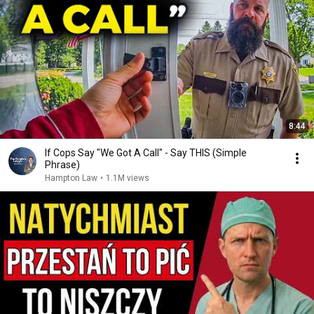
8:44
If Cops Say "We Got A Call" - Say THIS (Simple
Phrase)
Hampton Law
•
1.1M views