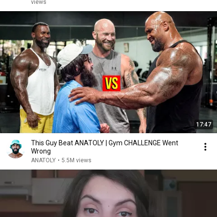
views
17:47
This Guy Beat ANATOLY | Gym CHALLENGE Went
Wrong
ANATOLY
•
5.5M views