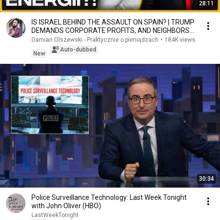
28:11
IS ISRAEL BEHIND THE ASSAULT ON SPAIN? | TRUMP
DEMANDS CORPORATE PROFITS, AND NEIGHBORS
SAVE HUNG...
Damian Olszewski - Praktycznie o pieniądzach
•
184K views
Auto-dubbed
New
30:34
Police Surveillance Technology: Last Week Tonight
with John Oliver (HBO)
LastWeekTonight