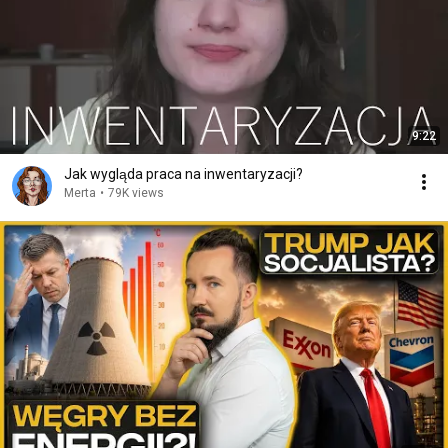
9:22
Jak wygląda praca na inwentaryzacji?
Merta
•
79K views