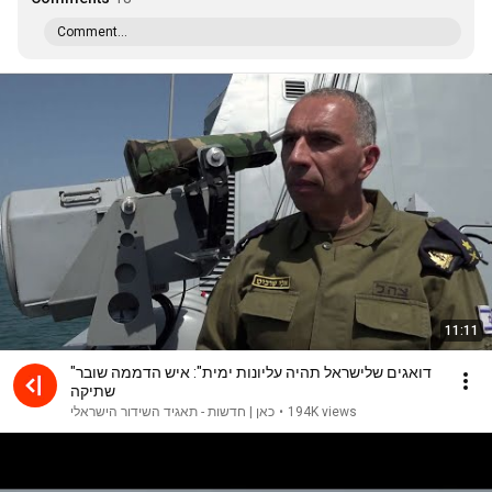
Comment...
11:11
"דואגים שלישראל תהיה עליונות ימית": איש הדממה שובר
שתיקה
כאן | חדשות - תאגיד השידור הישראלי
•
194K views