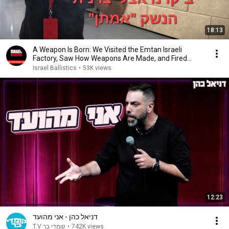
18:13
A Weapon Is Born: We Visited the Emtan Israeli
Factory, Saw How Weapons Are Made, and Fired
Many ...
Israel Ballistics
•
53K views
12:23
דניאל כהן - אני מהועד
קומדי בר T.V
•
742K views