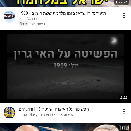
1:27:26
תיעוד נדיר! ישראל בזמן מלחמת ששת הימים - 1968
רדיו דן הגל הירוק
New
16K views
4:44
הפשיטה על האי גרין- שייטת 13 | זרוע הים
Israeli Navy (‫זרוע הים‬‎)
•
40K views