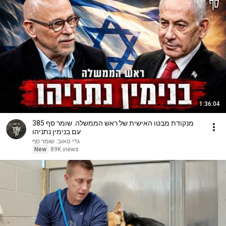
1:36:04
מנקודת מבטו האישית של ראש הממשלה. שומר סף 385
עם בנימין נתניהו
גדי טאוב: שומר סף
New
89K views