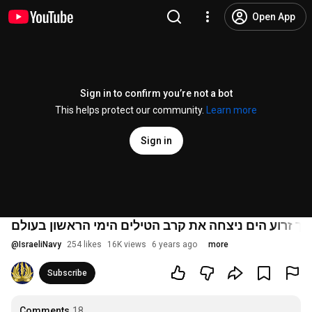
Open App
Sign in to confirm you’re not a bot
This helps protect our community.
Learn more
Sign in
@
IsraeliNavy
254 likes
16K views
6 years ago
more
Subscribe
Comments
18