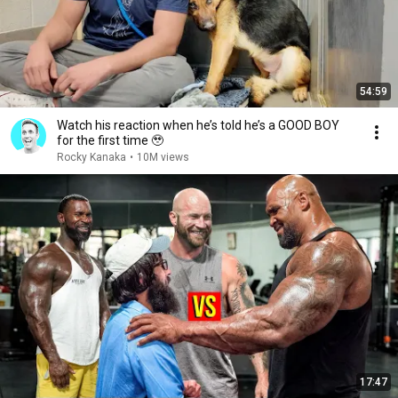
54:59
Watch his reaction when he’s told he’s a GOOD BOY
for the first time 🥹
Rocky Kanaka
•
10M views
17:47