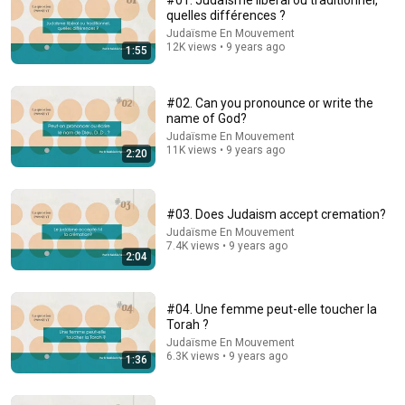
#01. Judaïsme libéral ou traditionnel,
quelles différences ?
Comment...
Judaïsme En Mouvement
12K views • 9 years ago
1:55
#02. Can you pronounce or write the
name of God?
Judaïsme En Mouvement
11K views • 9 years ago
2:20
#03. Does Judaism accept cremation?
Judaïsme En Mouvement
7.4K views • 9 years ago
2:04
6:17
Behind the Scenes of Ritual Slaughter: Meeting a
#04. Une femme peut-elle toucher la
Shochet 🇰 Kitsour
Torah ?
Torah-Box
Judaïsme En Mouvement
Auto-dubbed
6.3K views • 9 years ago
1:36
6.3K views