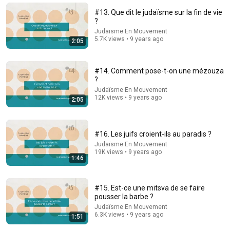
People who don’t have friends share these five
#13. Que dit le judaïsme sur la fin de vie
personality traits
?
The Mindset Mentor Podcast
•
1.7M views
Judaïsme En Mouvement
5.7K views • 9 years ago
2:05
#14. Comment pose-t-on une mézouza
?
Judaïsme En Mouvement
12K views • 9 years ago
2:05
#16. Les juifs croient-ils au paradis ?
Judaïsme En Mouvement
19K views • 9 years ago
18:15
1:46
I taught an octopus piano (yes it's real)
Mattias Krantz
•
9.8M views
#15. Est-ce une mitsva de se faire
pousser la barbe ?
Judaïsme En Mouvement
6.3K views • 9 years ago
1:51