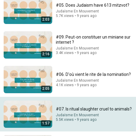
#05. Does Judaism have 613 mitzvot?
Judaïsme En Mouvement
5.7K views • 9 years ago
2:03
#09. Peut-on constituer un miniane sur
internet ?
Judaïsme En Mouvement
3.4K views • 9 years ago
2:16
14:22
🚨 If Cops Say "I Smell Alcohol" — Say THIS
#06. D'où vient le rite de la nomination?
Immediately (It's a Trap)
Judaïsme En Mouvement
James Whitmore
4.1K views • 9 years ago
2:05
New
786K views
#07. Is ritual slaughter cruel to animals?
Judaïsme En Mouvement
5.5K views • 9 years ago
1:57