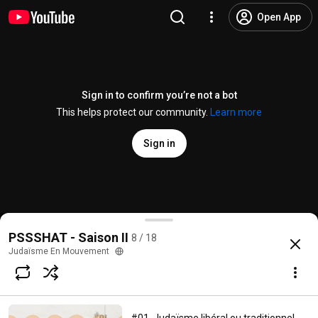
Open App
Sign in to confirm you’re not a bot
This helps protect our community.
Learn more
Sign in
#07. Is ritual slaughter cruel to animals?
PSSSHAT - Saison II
8 / 18
@
Juda%C3%AFsmeEnMouvement
32 likes
5.5K views
9 years ago
more
Judaïsme En Mouvement
Subscribe
Comments
2