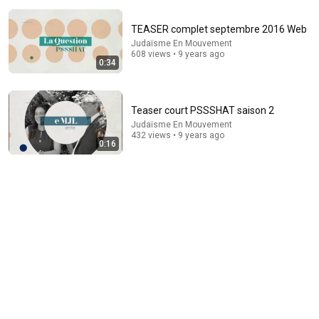
TEASER complet septembre 2016 Web
Judaïsme En Mouvement
608 views • 9 years ago
0:34
Teaser court PSSSHAT saison 2
Judaïsme En Mouvement
18:23
432 views • 9 years ago
0:16
She Fell 10,000 ft And Survived The Jungle: The
Juliane Koepcke Story
How to Survive Show
•
1.3M views