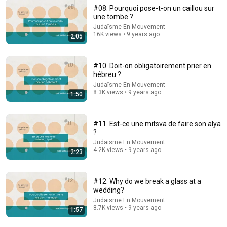
#08. Pourquoi pose-t-on un caillou sur
une tombe ?
Judaïsme En Mouvement
16K views • 9 years ago
2:05
5:43
#10. Doit-on obligatoirement prier en
The Bob Newhart Toupee Sketch That Broke Dean
hébreu ?
Martin
Judaïsme En Mouvement
Dean Martin
•
2.4M views
8.3K views • 9 years ago
1:50
#11. Est-ce une mitsva de faire son alya
?
Judaïsme En Mouvement
4.2K views • 9 years ago
2:23
#12. Why do we break a glass at a
wedding?
Judaïsme En Mouvement
8.7K views • 9 years ago
1:57
4:02