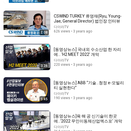
CSWIND TURKEY 류영재(Ryu, Young-
Jae, General Director) 법인장 인터뷰
다아라TV
626 views • 3 years ago
2:08
12:51
[동영상뉴스] 국내외 수소산업 한 자리
The French Do Not Care About Work
에… ‘H2 MEET 2022’ 개막
Trevor Noah
•
3.2M views
다아라TV
220 views • 3 years ago
3:26
[동영상뉴스] ABB “기술…청정 e-모빌리
티 실현한다”
다아라TV
190 views • 3 years ago
5:45
[동영상뉴스]육·해·공 신기술이 한곳
에…‘2022 무인이동체산업엑스포’ 개막
다아라TV