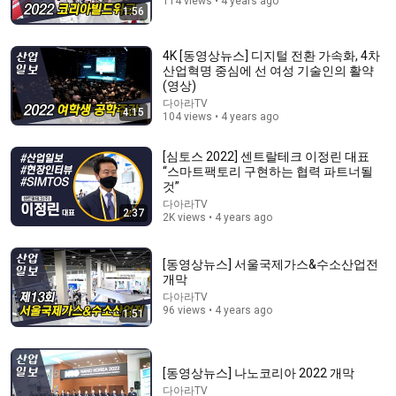
114 views • 4 years ago
1:56
4K [동영상뉴스] 디지털 전환 가속화, 4차
산업혁명 중심에 선 여성 기술인의 활약
(영상)
다아라TV
4:15
104 views • 4 years ago
[심토스 2022] 센트랄테크 이정린 대표
“스마트팩토리 구현하는 협력 파트너될
것”
다아라TV
2:37
52:04
2K views • 4 years ago
Minecraft Speedrunner Swap VS 3 Hunters
[동영상뉴스] 서울국제가스&수소산업전
Dream
개막
New
1.1M views
다아라TV
96 views • 4 years ago
1:51
[동영상뉴스] 나노코리아 2022 개막
다아라TV