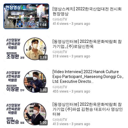
[영상스케치] 2022한국산업대전 전시회
현장영상
다아라TV
414 views • 3 years ago
1:58
[동영상인터뷰] 2022한옥문화박람회 참
가기업_(주)로담신한옥
5:47
다아라TV
318 views • 3 years ago
3:19
"공보의? 제가 미쳤다고 가요?" 의대생 '당돌' 발언에 '싸
늘' [G1현장영상]
[Video Interview] 2022 Hanok Culture
G1 News
•
771K views
Expo Participant_Haeseong Donggi Co.,
Ltd. Executive Directo...
다아라TV
3:30
455 views • 3 years ago
[동영상인터뷰] 2022한옥문화박람회 참
가기업 (주)파셉 김현승 대표이사 영상인
터뷰
다아라TV
5:00
413 views • 3 years ago