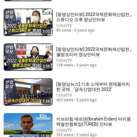
ANATOLY
•
6.4M views
[동영상인터뷰] 2022국제문화재산업전_
스튜디오 오후 영상인터뷰
다아라TV
86 views • 3 years ago
3:03
[동영상인터뷰] 2022국제문화재산업전_
쉘랑코리아 영상인터뷰
다아라TV
138 views • 3 years ago
3:34
43:37
[동영상뉴스] 기초 소재부터 완제품까지
한 곳에… ‘금속산업대전 2022’
Man Spent Two Years Building HUGE Wooden House
다아라TV
for his Family | Start to Finish by @bjornbrenton
403 views • 3 years ago
2:46
World Build
•
3.6M views
이브라힘 에르덴(Ibrahim Erden) 터키풍
력발전협회장(TÜREB) 인터뷰
다아라TV
265 views • 3 years ago
16:41