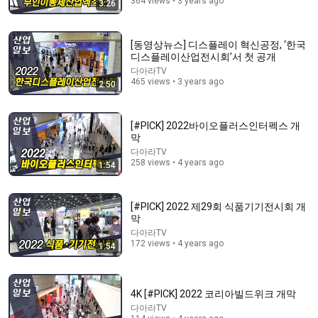
364 views • 3 years ago
3:26
13:01
"여보 정신 차려야 돼!!"…패키지 여행서 시작된 악몽이
[동영상뉴스] 디스플레이 혁신공정, ‘한국
끝내 #뉴스다 / JTBC News
디스플레이산업전시회’서 첫 공개
JTBC News
•
3.4M views
다아라TV
465 views • 3 years ago
2:50
[#PICK] 2022바이오플러스인터펙스 개
막
다아라TV
258 views • 4 years ago
1:54
[#PICK] 2022 제29회 식품기기전시회 개
막
다아라TV
172 views • 4 years ago
39:00
1:54
Michigan & the Muslim Moment. What Abdul El-
Sayed's Victory Means for the Future | Dr. Yasir Qadhi
4K [#PICK] 2022 코리아빌드위크 개막
EPIC MASJID
다아라TV
New
50K views