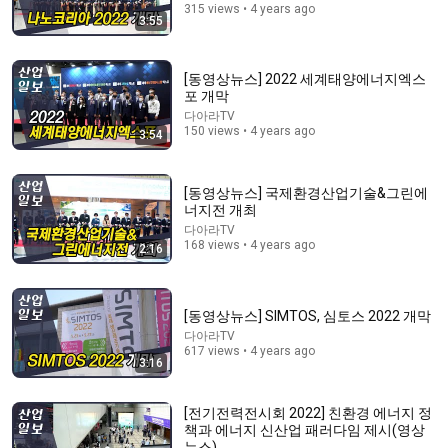
315 views • 4 years ago
3:55
[동영상뉴스] 2022 세계태양에너지엑스
포 개막
다아라TV
19:23
150 views • 4 years ago
3:54
Three Conditions Even the US and China Can't
Achieve: Only Korea Can Win the Robot Wars | Eom
[동영상뉴스] 국제환경산업기술&그린에
Yun...
세바시 강연 Sebasi Talk
•
631K views
너지전 개최
다아라TV
168 views • 4 years ago
2:16
[동영상뉴스] SIMTOS, 심토스 2022 개막
다아라TV
617 views • 4 years ago
3:16
[전기전력전시회 2022] 친환경 에너지 정
책과 에너지 신산업 패러다임 제시(영상
뉴스)