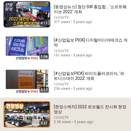
[동영상뉴스] 첨단 SW 총집합… ‘소프트웨
Comment...
이브 2022’ 개최
다아라TV
377 views • 3 years ago
4:11
[#산업일보 PICK] 디지털미디어테크쇼 개
막
다아라TV
161 views • 3 years ago
1:34
[#산업일보PICK] 바이드뮬러코리아, '파
트너스데이 2022' 개최
다아라TV
22:30
236 views • 3 years ago
2:17
Meghan Markle's Body Language on MasterChef
Scott Rouse
[현장스케치] 2022 로보월드 전시회 현장
New
130K views
영상
다아라TV
3.3K views • 3 years ago
3:21