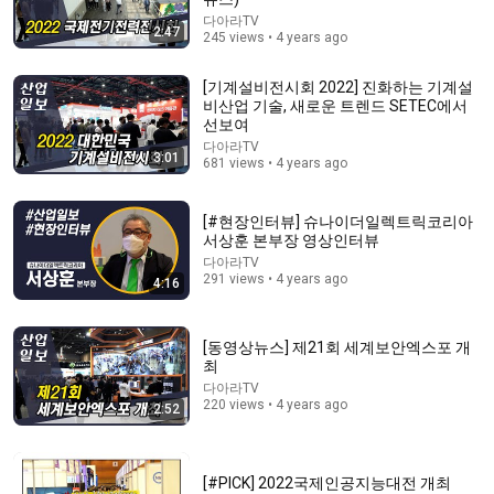
35:22
다아라TV
2:47
245 views • 4 years ago
"I was miserably deceived": A Seoul National
University Medical School professor’s confession
aft...
[기계설비전시회 2022] 진화하는 기계설
건강구조대
비산업 기술, 새로운 트렌드 SETEC에서
Auto-dubbed
659K views
선보여
다아라TV
3:01
681 views • 4 years ago
[#현장인터뷰] 슈나이더일렉트릭코리아
서상훈 본부장 영상인터뷰
다아라TV
291 views • 4 years ago
4:16
[동영상뉴스] 제21회 세계보안엑스포 개
최
다아라TV
15:41
220 views • 4 years ago
2:52
[ENG] PRANK That’s NOT a student…A World-Class
Violinist Secretly Entered a Real Korean Competition
또모TOWMOO and Timothy Chooi
•
13M views
[#PICK] 2022국제인공지능대전 개최