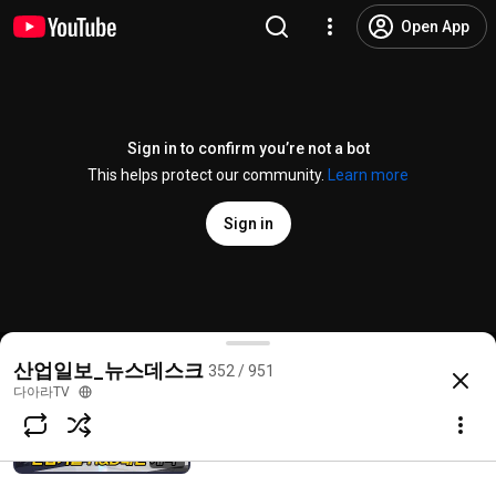
[동영상뉴스] 글로벌 반도체 장비 업계 한
Open App
곳에…‘세미콘 코리아 2023’ 개막
다아라TV
696 views • 3 years ago
4:51
Sign in to confirm you’re not a bot
자막뉴스국제공기산업박람회
This helps protect our community.
Learn more
다아라TV
123 views • 3 years ago
1:26
Sign in
[동영상뉴스] 미래 맞이하는 첨단기술 공
개… ‘2022 대한민국 과학기술대전’ 개최
다아라TV
409 views • 3 years ago
3:40
[현장스케치] 2022 로보월드 전시회 현장 영상
산업일보_뉴스데스크
352 / 951
@
daaramv
6 likes
3.3K views
3 years ago
more
다아라TV
[동영상뉴스] 정부-기업 협력 통한 ‘우수
R&D 성과물’ 한 자리에
Subscribe
다아라TV
118 views • 3 years ago
4:28
Comments