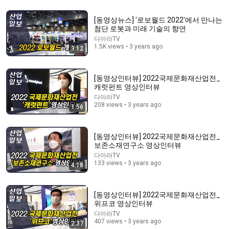
[동영상뉴스] '로보월드 2022'에서 만나는
첨단 로봇과 미래 기술의 향연
27:25
다아라TV
1.5K views • 3 years ago
3:12
밥, 빵보다 혈관 건강에 치명적인 음식 1위ㅣ지식인초
대석EP.155 (이승훈 교수 1부)
지식인사이드
•
868K views
[동영상인터뷰] 2022국제문화재산업전_
캐럿펀트 영상인터뷰
다아라TV
208 views • 3 years ago
1:56
[동영상인터뷰] 2022국제문화재산업전_
보존소재연구소 영상인터뷰
다아라TV
133 views • 3 years ago
4:18
[동영상인터뷰] 2022국제문화재산업전_
17:47
위프코 영상인터뷰
다아라TV
This Guy Beat ANATOLY | Gym CHALLENGE Went
407 views • 3 years ago
2:37
Wrong