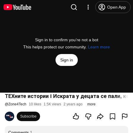
Open App
Sign in to confirm you’re not a bot
This helps protect our community.
Learn more
Sign in
ТЕХните истории I Искрата у децата се пали, ко
@
Zone4Tech
10 likes
1.5K views
2 years ago
more
Subscribe
Comments
1