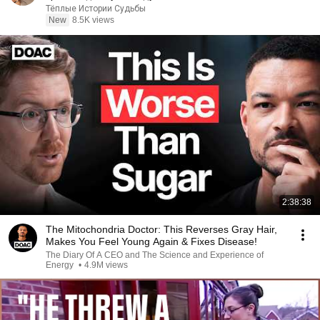
история ｜ Аудио рассказ.
Тёплые Истории Судьбы
New
8.5K views
2:38:38
The Mitochondria Doctor: This Reverses Gray Hair,
Makes You Feel Young Again & Fixes Disease!
The Diary Of A CEO and The Science and Experience of
Energy
•
4.9M views