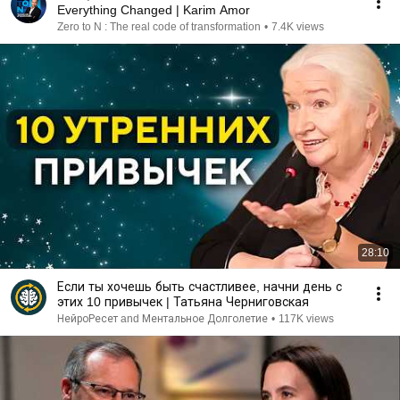
Everything Changed | Karim Amor
Zero to N : The real code of transformation
•
7.4K views
28:10
Если ты хочешь быть счастливее, начни день с
этих 10 привычек | Татьяна Черниговская
НейроРесет and Ментальное Долголетие
•
117K views