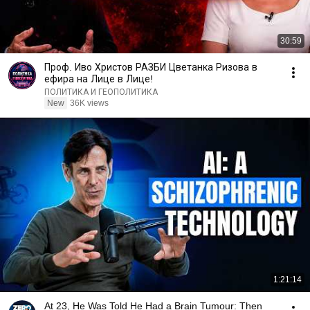
30:59
Проф. Иво Христов РАЗБИ Цветанка Ризова в
ефира на Лице в Лице!
ПОЛИТИКА И ГЕОПОЛИТИКА
New
36K views
1:21:14
At 23, He Was Told He Had a Brain Tumour: Then