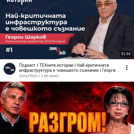
51:44
Подкаст I ТЕХните истории I Най-критичната
инфраструктура е човешкото съзнание I Георги
Шарков
Zone4Tech
•
1.8K views