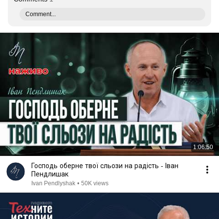
Comment...
1:06:50
Господь оберне твої сльози на радість - Іван
Пендлишак
Ivan Pendlyshak
•
50K views