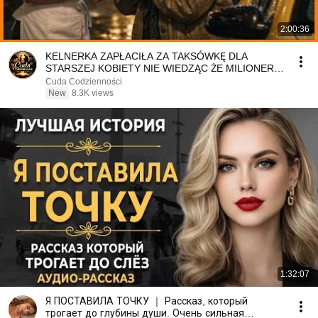
2:00:36
KELNERKA ZAPŁACIŁA ZA TAKSÓWKĘ DLA
STARSZEJ KOBIETY NIE WIEDZĄC ŻE MILIONER
PATRZY
Cuda Codzienności
New
8.3K views
1:32:07
Я ПОСТАВИЛА ТОЧКУ ｜ Рассказ, который
трогает до глубины души. Очень сильная