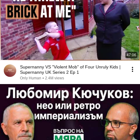
47:06
Supernanny VS "Violent Mob" of Four Unruly Kids |
Supernanny UK Series 2 Ep 1
Only Human
•
2.4M views