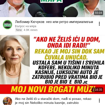
55:04
Любомир Кючуков: нео или ретро империализъм
Въпрос на мяра
New
4.9K views
1:16:35
Ako ne želiš ići u starački dom, nađi si posao, rekao
je moj sin Nekoliko minuta kasnije, zatrubio