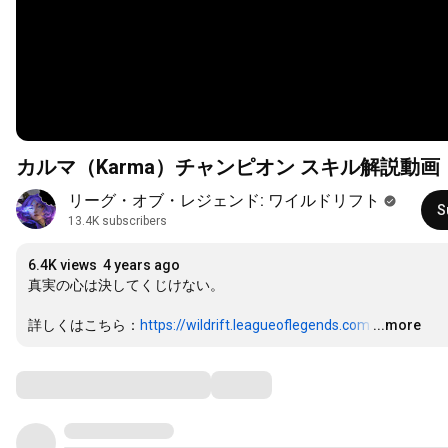
カルマ（Karma）チャンピオン スキル解説動
リーグ・オブ・レジェンド: ワイルドリフト
S
13.4K subscribers
6.4K views
4 years ago
真実の心は決してくじけない。 

詳しくはこちら：
https://wildrift.leagueoflegends.com
…
...more
Comments