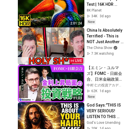
Test | 16K HDR 
240fps Dolby Vision 
8K Planet
(4K Video • 8K 
34K
3d ago
ULTRA HD TV)
New
2:01:24
China Is Absolutely 
Terrified - This is 
NOT Just Another 
Explosion - 
The China Show
Episode #327
7.3K watching
LIVE
【エミン・ユルマ
ズ】FOMC・日銀会
合、日米金融政策の
行方は?ドル円170円
中村 仁の投資アカデミー / ブルーモ証券
の条件と金利上昇局
62K
1d ago
面の投資戦略
New
31:03
God Says:"THIS IS 
VERY SERIOUS! 
LISTEN TO THIS 
URGENTLY!"/God 
God's Love Unending
Message Now/God 
20K
1d ago