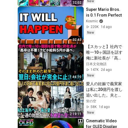
BUILD)
New
32:02
Super Mario Bros. 
is 0.1 From Perfect
Kosmic
220K
1d ago
New
32:43
【スカッと】社内で
唯一10ヶ国語を話す
俺に新社長が「高卒
は不要！クビか給料
日本文化物語
５円か選べ」と言っ
147K
2d ago
てきた。そのまま辞
New
1:44:10
めた結果
愛人の妊娠で義実家
は私に20億円を渡し
追い出した。夫と愛
人の結婚式当日、届
蛍の空
いた一通の封筒がす
58K
1d ago
べてを終わらせた
New
2:19:11
――| 感動する話 | ス
Cinematic Video 
カッとする話
for OLED Display 