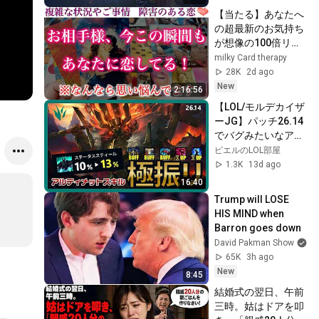
【当たる】あなたへ
の超最新のお気持ち
が想像の100倍リア
ルでした。
milky Card therapy
28K
2d ago
New
2:16:56
【LOL/モルデカイザ
ーJG】パッチ26.14
でバグみたいなアッ
プデートがはいった
ピエルのLOL部屋
ので極振りしてみた
1.3K
13d ago
件について
16:40
Trump will LOSE 
HIS MIND when 
Barron goes down
David Pakman Show
65K
3h ago
New
8:45
結婚式の翌日、午前
三時。姑はドアを叩