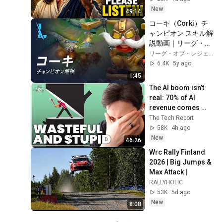
Message
New
49:14
コーキ（Corki）チ
ャンピオン スキル解
説動画｜リーグ・オ
ブ・レジェンド：ワ
リーグ・オブ・レジェンド: ワイルドリフト
イルドリフト
6.4K
5y ago
1:45
The AI boom isn’t 
real: 70% of AI 
revenue comes 
from OpenAI and 
The Tech Report
Anthropic | Ed 
58K
4h ago
Zitron
New
46:26
Wrc Rally Finland 
2026 | Big Jumps & 
Max Attack |
RALLYHOLIC
53K
5d ago
New
8:08