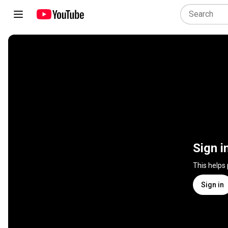
Sign i
This helps
Sign in