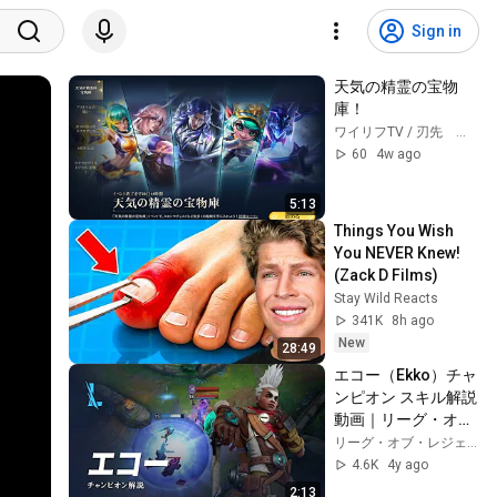
Sign in
天気の精霊の宝物
庫！
ワイリフTV / 刃先 康夫
60
4w ago
5:13
Things You Wish 
You NEVER Knew! 
(Zack D Films)
Stay Wild Reacts
341K
8h ago
New
28:49
エコー（Ekko）チャ
ンピオン スキル解説
動画｜リーグ・オ
ブ・レジェンド：ワ
リーグ・オブ・レジェンド: ワイルドリフト
イルドリフト
4.6K
4y ago
2:13