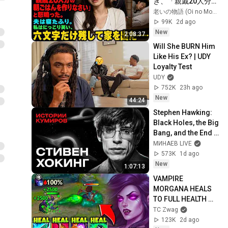
き、「親戚20人分の
朝ごはんを作りなさ
老いの物語 (Oi no Monogatari)
い」と怒鳴った。夫
99K
2d ago
は寝たふり。私はに
New
2:08:37
っこり笑い、六文字
Will She BURN Him 
だけ残して家を出た
Like His Ex? | UDY 
――
Loyalty Test
UDY
752K
23h ago
New
44:24
Stephen Hawking: 
Black Holes, the Big 
Bang, and the End 
of the Universe / 
МИНАЕВ LIVE
Idol Stories / 
573K
1d ago
MINAEV
New
1:07:13
VAMPIRE 
MORGANA HEALS 
TO FULL HEALTH 
WITH EVERY SPELL 
TC Zwag
(100% OMNIVAMP 
123K
2d ago