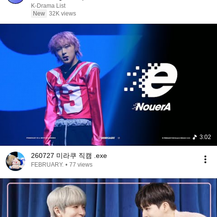
K-Drama List
New
32K views
3:02
260727 미라쿠 직캠 .exe
FEBRUARY.
•
77 views