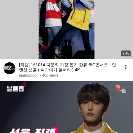
3:40
[직캠] 161014 다문화 가정 돕기 한류 BIG콘서트 - 업
텐션 선율 ( 여기여기 붙어라 ) 4K
mang2goon
•
400 views