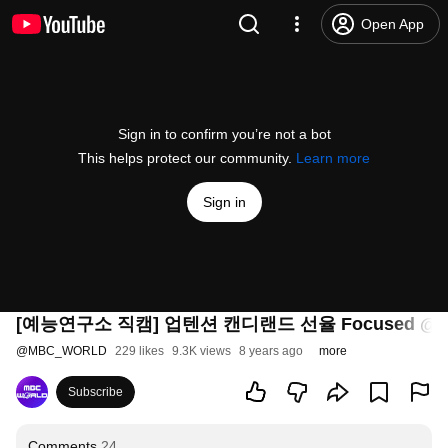
Open App
Sign in to confirm you’re not a bot
This helps protect our community.
Learn more
Sign in
[예능연구소 직캠] 업텐션 캔디랜드 선율 Focused @쇼!음
@
MBC_WORLD
229 likes
9.3K views
8 years ago
more
Subscribe
Comments
24