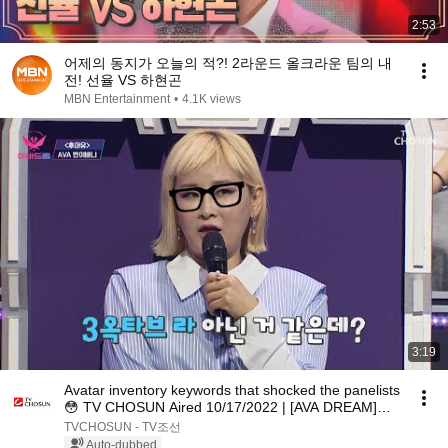
2:53
어제의 동지가 오늘의 적?! 2라운드 올크라운 팀의 내
전! 선율 VS 하현곤
MBN Entertainment
•
4.1K views
3:19
Avatar inventory keywords that shocked the panelists
😳 TV CHOSUN Aired 10/17/2022 | [AVA DREAM]
Ep...
TVCHOSUN - TV조선
Auto-dubbed