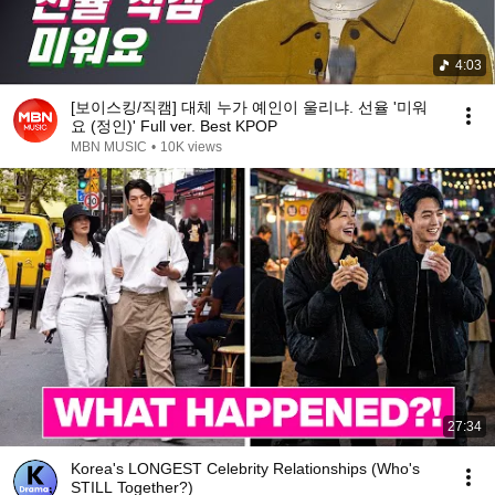
4:03
[보이스킹/직캠] 대체 누가 예인이 울리냐. 선율 '미워
요 (정인)' Full ver. Best KPOP
MBN MUSIC
•
10K views
27:34
Korea's LONGEST Celebrity Relationships (Who's
STILL Together?)