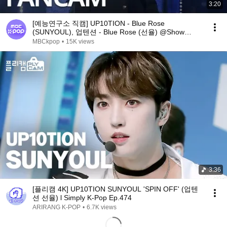
3:20
[예능연구소 직캠] UP10TION - Blue Rose
(SUNYOUL), 업텐션 - Blue Rose (선율) @Show
Music core 20181222
MBCkpop
•
15K views
3:36
[플리캠 4K] UP10TION SUNYOUL 'SPIN OFF' (업텐
션 선율) l Simply K-Pop Ep.474
ARIRANG K-POP
•
6.7K views