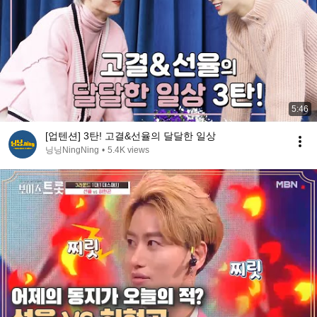
5:46
[업텐션] 3탄! 고결&선율의 달달한 일상
닝닝NingNing
•
5.4K views