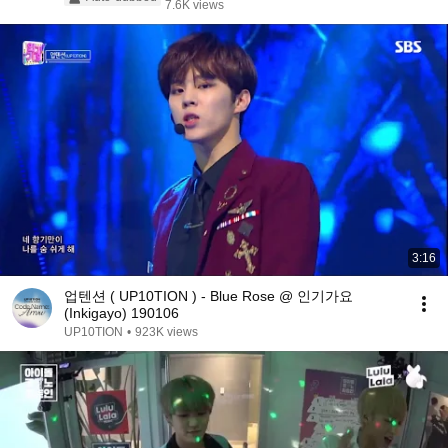
7.6K views
3:16
업텐션 ( UP10TION ) - Blue Rose @ 인기가요
(Inkigayo) 190106
UP10TION
•
923K views