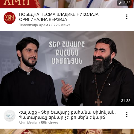
2:32
ПОБЕДНА ПЕСМА ВЛАДИКЕ НИКОЛАЈА -
ОРИГИНАЛНА ВЕРЗИЈА
Телевизија Храм
•
872K views
31:38
Հայացք - Տեր Շավարշ քահանա Սիմոնյան.
Պատարագը երկար չէ, քո սերն է կարճ
Vem Media
•
55K views