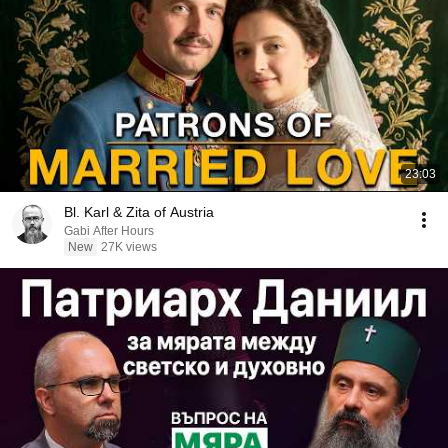
23:03
Bl. Karl & Zita of Austria
Gabi After Hours
New
27K views