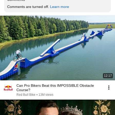
Comments are turned off. 
Learn more
12:17
Can Pro Bikers Beat this IMPOSSIBLE Obstacle
Course?
Red Bull Bike
•
13M views