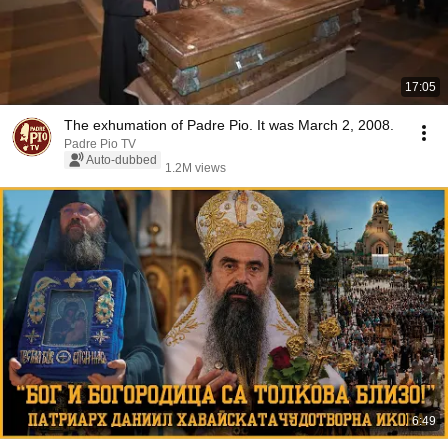
17:05
The exhumation of Padre Pio. It was March 2, 2008.
Padre Pio TV
Auto-dubbed
1.2M views
6:49