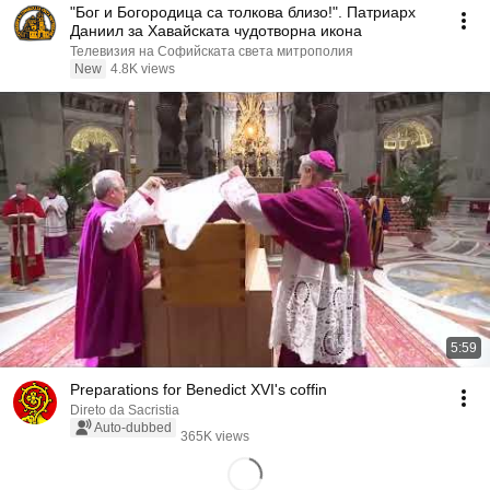
"Бог и Богородица са толкова близо!". Патриарх
Даниил за Хавайската чудотворна икона
Телевизия на Софийската света митрополия
New
4.8K views
5:59
Preparations for Benedict XVI's coffin
Direto da Sacristia
Auto-dubbed
365K views