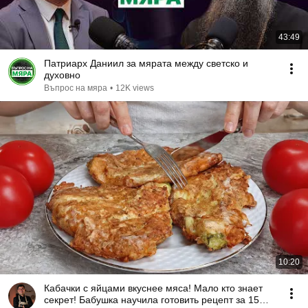
43:49
Патриарх Даниил за мярата между светско и
духовно
Въпрос на мяра
•
12K views
10:20
Кабачки с яйцами вкуснее мяса! Мало кто знает
секрет! Бабушка научила готовить рецепт за 15