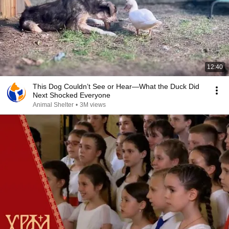
12:40
This Dog Couldn’t See or Hear—What the Duck Did
Next Shocked Everyone
Animal Shelter
•
3M views