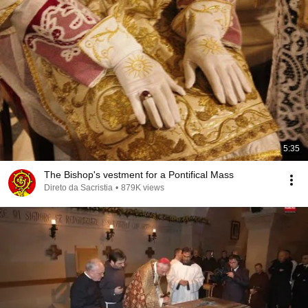
5:35
The Bishop's vestment for a Pontifical Mass
Direto da Sacristia
•
879K views