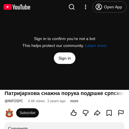
Open App
Sign in to confirm you’re not a bot
This helps protect our community.
Learn more
Sign in
Патријархова снажна порука подршке српском 
@
INFOSPC
4.4K views
3 years ago
more
Subscribe
Comments