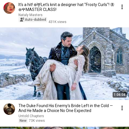
It's a hit! ❄️🦌Let's knit a designer hat "Frosty Curls"! 🦋
❄️🌹MASTER CLASS!
Nataly Masters
Auto-dubbed
431K views
1:06:08
The Duke Found His Enemy's Bride Left in the Cold —
And He Made a Choice No One Expected
Untold Chapters
New
73K views