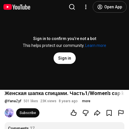
Open App
Sign in to confirm you’re not a bot
This helps protect our community.
Learn more
Sign in
Женская шапка спицами. Часть1/Women's cap knit
@
YanaZyf
501 likes
23K views
8 years ago
more
Subscribe
Comments
27