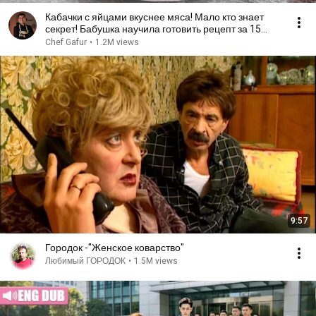
Кабачки с яйцами вкуснее мяса! Мало кто знает
секрет! Бабушка научила готовить рецепт за 15
минут
Chef Gafur
•
1.2M views
9:57
Городок -"Женское коварство"
Любимый ГОРОДОК
•
1.5M views