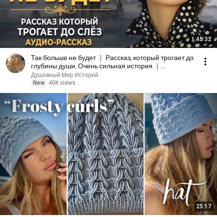
1:45:32
Так больше не будет ｜ Рассказ, который трогает до
глубины души. Очень сильная история ｜
Аудиорассказ
Душевный Мир Историй
New
40K views
25:17