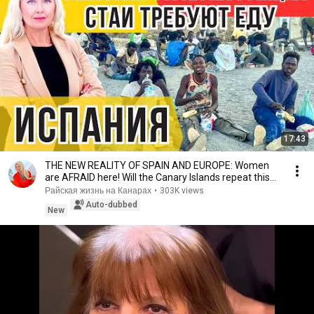
17:43
THE NEW REALITY OF SPAIN AND EUROPE: Women
are AFRAID here! Will the Canary Islands repeat this
n...
Райская жизнь на Канарах
•
303K views
Auto-dubbed
New