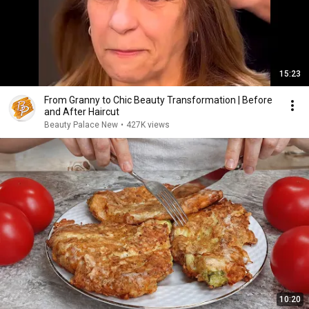
15:23
From Granny to Chic Beauty Transformation | Before
and After Haircut
Beauty Palace New
•
427K views
10:20