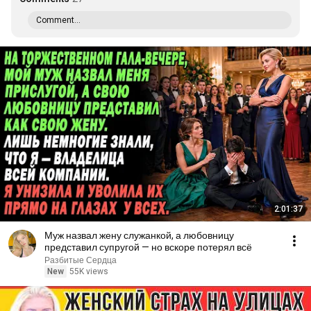
Comment...
2:01:37
Муж назвал жену служанкой, а любовницу
представил супругой — но вскоре потерял всё
Разбитые Сердца
New
55K views