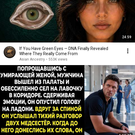
24:59
If You Have Green Eyes — DNA Finally Revealed
Where They Really Come From
Asian Ancestry
•
553K views