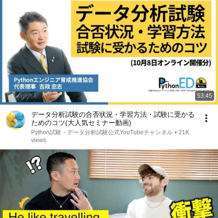
53:45
データ分析試験の合否状況・学習方法・試験に受かる
ためのコツ(大人気セミナー動画)
Python試験・データ分析試験公式YouTubeチャンネル
•
21K
views