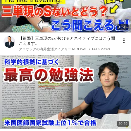
16:45
【衝撃】三単現のsが抜けるとネイティブにはこう聞
こえます。
タロサックの海外生活ダイアリーTAROSAC
•
141K views
20:49