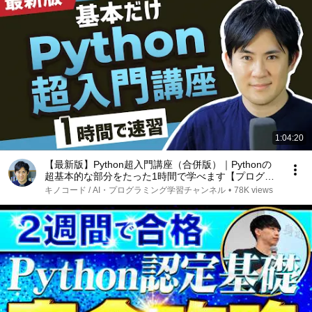
1:04:20
【最新版】Python超入門講座（合併版）｜Pythonの
超基本的な部分をたった1時間で学べます【プログラ
ミング初心者向け入門講座】
キノコード / AI・プログラミング学習チャンネル
•
78K views