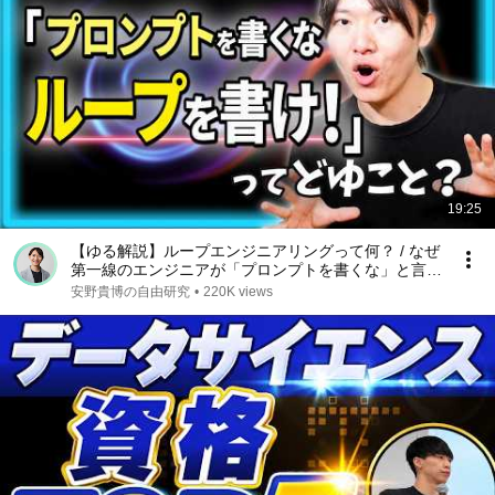
19:25
【ゆる解説】ループエンジニアリングって何？ / なぜ
第一線のエンジニアが「プロンプトを書くな」と言っ
ているのか / "Human in the Loop"から"Human on the
安野貴博の自由研究
•
220K views
Loop"へ