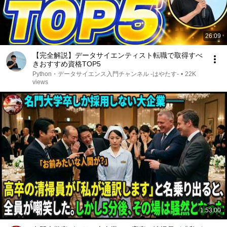
26:09
【完全解説】データサイエンティスト転職で取得すべ
きおすすめ資格TOP5
Python・データサイエンス入門チャンネル -はやたす-
•
22K
views
1:53:00