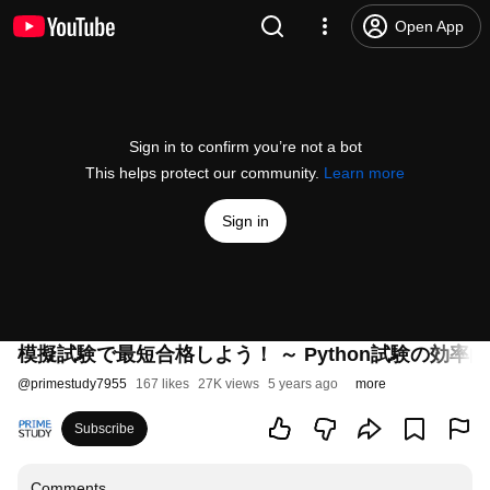
Open App
Sign in to confirm you’re not a bot
This helps protect our community.
Learn more
Sign in
模擬試験で最短合格しよう！ ～ Python試験の効率的
@
primestudy7955
167 likes
27K views
5 years ago
more
Subscribe
Comments