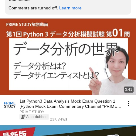
Comments are turned off. 
Learn more
3:41
1st Python3 Data Analysis Mock Exam Question 1
[Python Mock Exam Commentary Channel "PRIME
STUDY"]
PRIME STUDY
Auto-dubbed
23K views