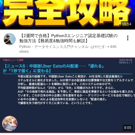
15:54
【2週間で合格】Python3エンジニア認定基礎試験の
勉強方法【難易度&勉強時間も解説】
Python・データサイエンス入門チャンネル -はやたす-
•
44K
views
8:05