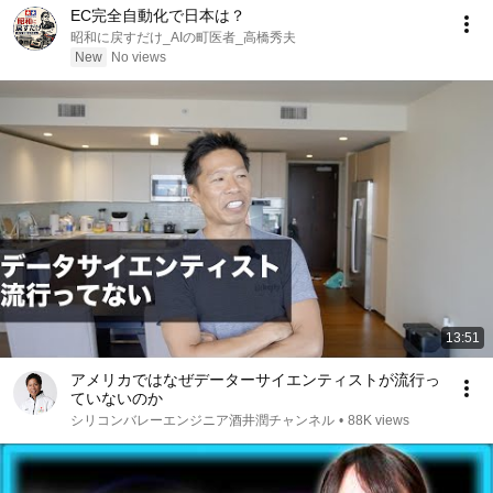
EC完全自動化で日本は？
昭和に戻すだけ_AIの町医者_高橋秀夫
New
No views
13:51
アメリカではなぜデーターサイエンティストが流行っ
ていないのか
シリコンバレーエンジニア酒井潤チャンネル
•
88K views