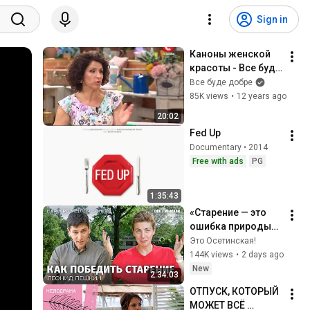
Sign in
Каноны женской 
красоты - Все буде 
добре - Выпуск 246 
Все буде добре
- 03.09.2013 - Все 
85K views
•
12 years ago
будет хорошо
20:02
Fed Up
Documentary • 2014
Free with ads
PG
1:35:43
«Старение — это 
ошибка природы». 
Большой разговор 
Это Осетинская!
с ученым из 
144K views
•
2 days ago
Гарварда
New
2:34:03
ОТПУСК, КОТОРЫЙ 
МОЖЕТ ВСЁ 