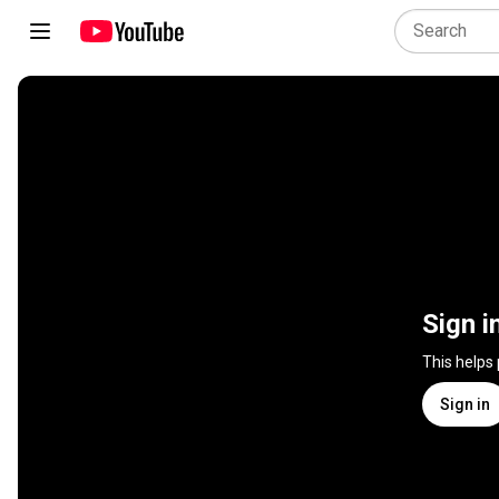
Sign i
This helps
Sign in