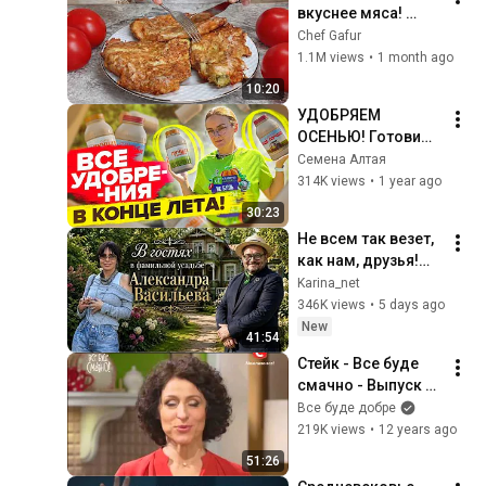
вкуснее мяса! 
Мало кто знает 
Chef Gafur
секрет! Бабушка 
1.1M views
•
1 month ago
научила готовить 
10:20
рецепт за 15 минут
УДОБРЯЕМ 
ОСЕНЬЮ! Готовим 
грядки под чеснок, 
Семена Алтая
увеличиваем 
314K views
•
1 year ago
зимостойкость 
30:23
растений
Не всем так везет, 
как нам, друзья!
Мы в фамильном 
Karina_net
поместье  
346K views
•
5 days ago
Александра 
New
41:54
Васильева в Литве 
Стейк - Все буде 
.
смачно - Выпуск 18 
(Полный выпуск) - 
Все буде добре
28.12.13 - Все 
219K views
•
12 years ago
будет хорошо - Все 
51:26
будет хорошо