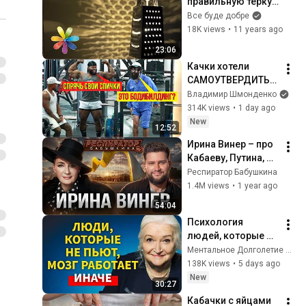
правильную терку - 
Все буде добре - 
Все буде добре
Выпуск 549 - 
18K views
•
11 years ago
16.02.15 - Все 
23:06
будет хорошо
Качки хотели 
САМОУТВЕРДИТЬС
Я, НО... | ANATOLY 
Владимир Шмонденко
Gym Prank
314K views
•
1 day ago
New
12:52
Ирина Винер – про 
Кабаеву, Путина, 
страх войны, 
Респиратор Бабушкина
политику в спорте, 
1.4M views
•
1 year ago
Россию, гимнасток 
54:04
и деньги
Психология 
людей, которые НЕ 
пьют алкоголь 
Ментальное Долголетие and 2 more
(согласно 
138K views
•
5 days ago
нейронауке) | 
New
30:27
Татьяна 
Кабачки с яйцами 
Черниговская