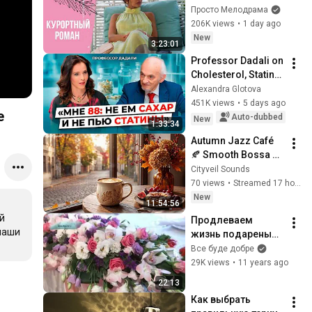
ИЗМЕНИТЬ! 
Просто Мелодрама
Курортный роман. 
206K views
•
1 day ago
Все серии
New
3:23:01
Professor Dadali on 
Cholesterol, Statins, 
Heart Health, 
Alexandra Glotova
Thyroid, 
451K views
•
5 days ago
е
Osteoporosis, 
Auto-dubbed
New
1:33:34
Vision, Memory, 
Autumn Jazz Café 
an...
🍂 Smooth Bossa 
Nova Music for 
Cityveil Sounds
Reading, Study & 
70 views
•
Streamed 17 hours ago
Focus
New
11:54:56
 
Продлеваем 
аши 
жизнь подареным 
цветам - Все буде 
Все буде добре
добре - Выпуск 559 
29K views
•
11 years ago
- Все будет хорошо 
22:13
04.03.2015
Как выбрать 