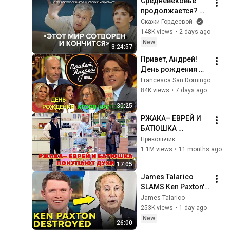
Средневековье 
продолжается? 
Медиевист Олег 
Скажи Гордеевой
Воскобойников в 
148K views
•
2 days ago
«Скажи 
New
3:24:57
Гордеевой»
Привет, Андрей! 
День рождения 
Игоря Крутого 
Francesca.San.Domingo
Выпуск 08.09.2018
84K views
•
7 days ago
1:30:25
РЖАКА– ЕВРЕЙ И 
БАТЮШКА 
ПОКУПАЮТ ДУХИ
Прикольчик
1.1M views
•
11 months ago
17:05
James Talarico 
SLAMS Ken Paxton's 
Corruption LIVE ON 
James Talarico
AIR
253K views
•
1 day ago
New
26:00