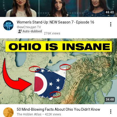
46:40
Women's Stand-Up: NEW Season 7 - Episode 16
ФемСтендап TV
Auto-dubbed
276K views
34:48
50 Mind-Blowing Facts About Ohio You Didn’t Know
The Hidden Atlas
•
422K views