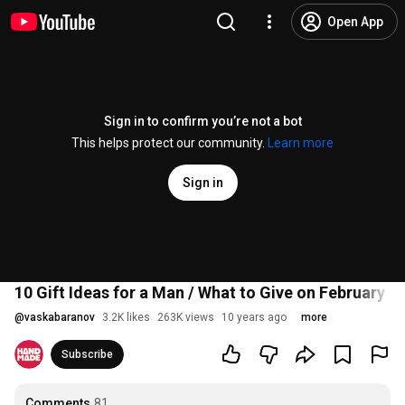
Open App
Sign in to confirm you’re not a bot
This helps protect our community.
Learn more
Sign in
10 Gift Ideas for a Man / What to Give on February 
@
vaskabaranov
3.2K likes
263K views
10 years ago
more
Subscribe
Comments
81