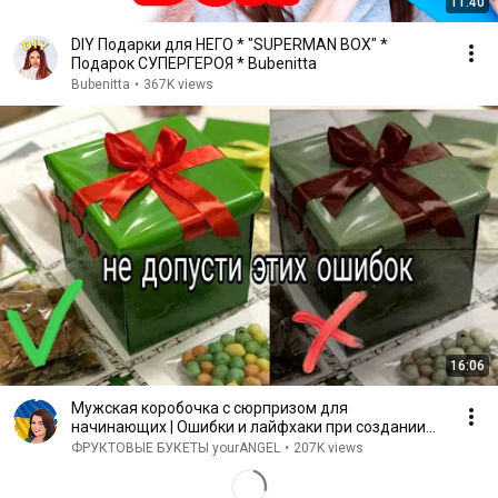
11:40
DIY Подарки для НЕГО * "SUPERMAN BOX" *
Подарок СУПЕРГЕРОЯ * Bubenitta
Bubenitta
•
367K views
16:06
Мужская коробочка с сюрпризом для
начинающих | Ошибки и лайфхаки при создании
подарочной коробки
ФРУКТОВЫЕ БУКЕТЫ yourANGEL
•
207K views