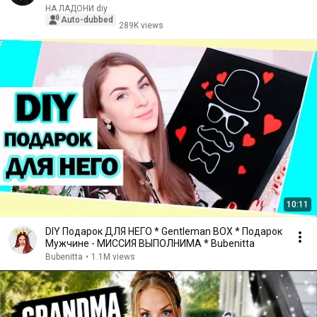
НА ЛАДОНИ diy
Auto-dubbed
289K views
10:11
DIY Подарок ДЛЯ НЕГО * Gentleman BOX * Подарок
Мужчине - МИССИЯ ВЫПОЛНИМА * Bubenitta
Bubenitta
•
1.1M views