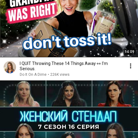
14:09
I QUIT Throwing These 14 Things Away 👀 I'm
Serious.
Do It On A Dime
•
226K views