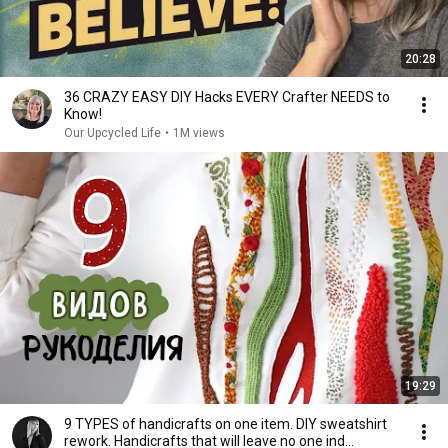
20:28
36 CRAZY EASY DIY Hacks EVERY Crafter NEEDS to
Know!
Our Upcycled Life
•
1M views
19:29
9 TYPES of handicrafts on one item. DIY sweatshirt
rework. Handicrafts that will leave no one ind...