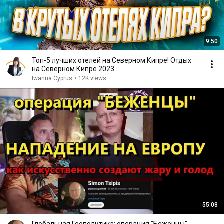
9:50
Топ-5 лучших отелей на Северном Кипре! Отдых
на Северном Кипре 2023
Iwanna Cyprus
•
12K views
55:08