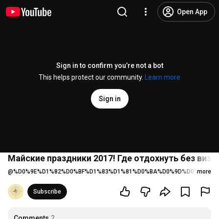
Open App
Sign in to confirm you’re not a bot
This helps protect our community.
Learn more
Sign in
Майские праздники 2017! Где отдохнуть без визы
@
%D0%9E%D1%82%D0%BF%D1%83%D1%81%D0%BA%D0%9D%D0%B8%D0
more
Subscribe
Comments
2