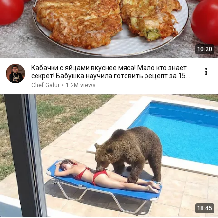
10:20
Кабачки с яйцами вкуснее мяса! Мало кто знает
секрет! Бабушка научила готовить рецепт за 15
минут
Chef Gafur
•
1.2M views
18:45