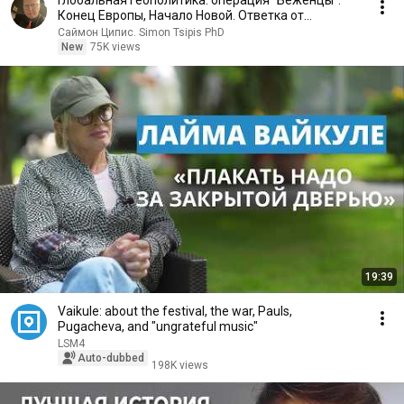
Глобальная Геополитика: операция "Беженцы".
Конец Европы, Начало Новой. Ответка от
Нетаниягу?
Саймон Ципис. Simon Tsipis PhD
New
75K views
19:39
Vaikule: about the festival, the war, Pauls,
Pugacheva, and "ungrateful music"
LSM4
Auto-dubbed
198K views