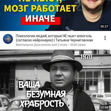
30:27
Психология людей, которые НЕ пьют алкоголь
(согласно нейронауке) | Татьяна Черниговская
Ментальное Долголетие and 2 more
•
302K views
10:06