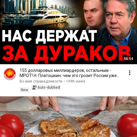
56:54
155 долларовых миллиардеров, остальным -
МРОТ! Н. Платошкин: чем это грозит России уже
завтра!
Во имя справедливости
•
199K views
Auto-dubbed
New