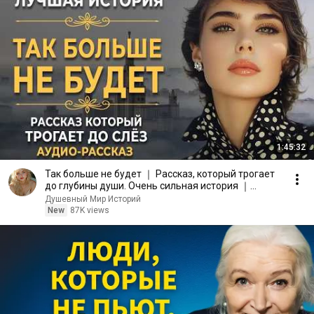
1:45:32
Так больше не будет ｜ Рассказ, который трогает
до глубины души. Очень сильная история ｜
Аудиорассказ
Душевный Мир Историй
New
87K views