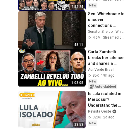
호, 이광수X한문도X
New
2:57:24
남기업, 영화공장]
Sen. Whitehouse to 
uncover 
connections 
between Trump, 
Senator Sheldon Whitehouse
Russia, and 
4.6M
Streamed 5mo ago
Epstein.
48:11
Carla Zambelli 
breaks her silence 
and shares a 
worrying report 
AuriVerde Brasil
following arrest in 
85K
19h ago
Italy
New
1:03:05
Auto-dubbed
Is Lula isolated in 
Mercosur? 
Understand the 
diplomatic crisis 
Revista Oeste
with Milei and 
320K
2d ago
Paraguay
New
23:53