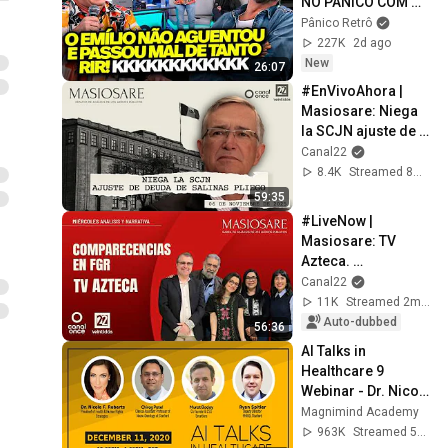
NO PÂNICO COM 
SEU HUMOR RAIZ E 
Pânico Retrô
TODO MUNDO 
227K
2d ago
CHOROU DE RIR
New
26:07
#EnVivoAhora | 
Masiosare: Niega 
la SCJN ajuste de 
deuda de Salinas 
Canal22
Pliego (06/11/2025)
8.4K
Streamed 8mo ago
59:35
#LiveNow | 
Masiosare: TV 
Azteca. 
(05/27/2026)
Canal22
11K
Streamed 2mo ago
Auto-dubbed
56:36
AI Talks in 
Healthcare 9 
Webinar - Dr. Nicole 
F. Roberts, Chirag 
Magnimind Academy
Patel, Ryan Spitler, 
963K
Streamed 5y ago