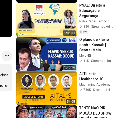
PNAE: Direito à 
Educação e 
Segurança 
Alimentar | RTN 
RTN - Radar Tempo de Notícia
Educação
150
Streamed 6d ago
New
1:06:07
O plano de Flávio 
contra Kassab | 
Central Meio
Meio
11K
Streamed 4mo ago
1:45:16
AI Talks in 
acima 
Healthcare 10
Magnimind Academy
more
736K
Streamed 4y ago
54:05
TENTE NÃO RIR! 
MUÇÃO DEU SHOW 