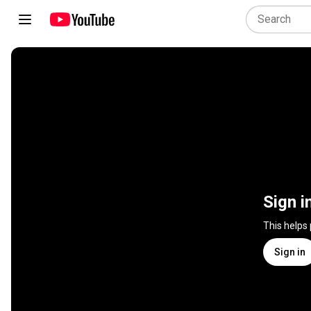
Sign i
This helps
Sign in