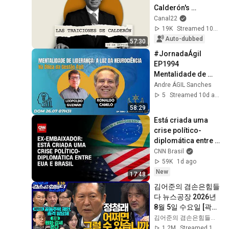
Calderón's 
betrayals 
Canal22
(10/09/2025)
19K
Streamed 10mo ago
Auto-dubbed
57:30
#JornadaÁgil 
EP1994 
Mentalidade de 
Liderança: a Luz da 
Andre ÁGIL Sanches
NeuroCiência DOM 
5
Streamed 10d ago
26.07.26 07h31
58:29
Está criada uma 
crise político-
diplomática entre 
Brasil e EUA, diz ex-
CNN Brasil
embaixador | HORA 
59K
1d ago
H
New
17:48
김어준의 겸손은힘들
다 뉴스공장 2026년 
8월 5일 수요일 [곽상
준, 정청래, 홍사훈X
김어준의 겸손은힘들다 뉴스공장
주진우X오혁진X손병
1.2M
Streamed 1d ago