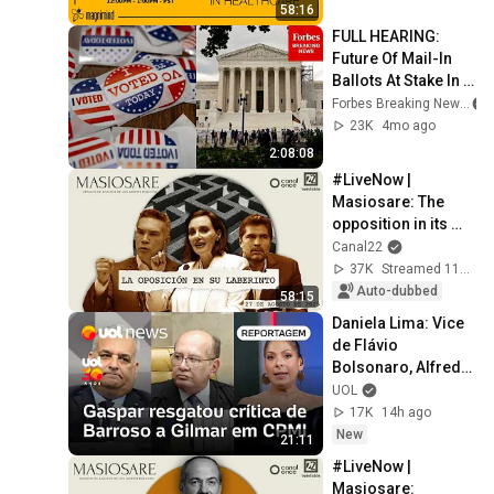
Murat Baday
58:16
FULL HEARING: 
Future Of Mail-In 
Ballots At Stake In 
Contentious New 
Forbes Breaking News
Supreme Court 
23K
4mo ago
Case
2:08:08
#LiveNow | 
Masiosare: The 
opposition in its 
labyrinth (August 
Canal22
27, 2025)
37K
Streamed 11mo ago
Auto-dubbed
58:15
Daniela Lima: Vice 
de Flávio 
Bolsonaro, Alfredo 
Gaspar resgatou 
UOL
crítica de Barroso 
17K
14h ago
a Gilmar em CPMI
New
21:11
#LiveNow | 
Masiosare: 