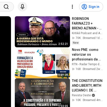
Sign in
ROBINSON 
FARINAZZO + 
BRENO ALTMAN - 
COLLECTIBLE TALKS 
Kritikê Podcast and ART OF WAR
- KRITIKÊ
70K
Streamed 1d ago
New
2:52:21
Novo PNE: como 
valorizar os 
profissionais da 
educação?
RTN - Radar Tempo de Notícia
168
Streamed 2w ago
1:21:25
THE CONSTITUTION 
AND LIBERTY, WITH 
LUCIANO I. DE 
CASTRO | GUEST: 
Revista Oeste
DR. IVES GANDRA
10K
Streamed 4mo ago
1:33:05