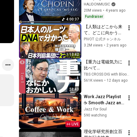
Concentration & 
HALIDONMUSIC
Relaxation
20M views
•
4 years ago
Fundraiser
4:00:37
【人類はどこから来
て、どこに向かうの
か】国立科学博物館
PIVOT 公式チャンネル
館長・篠田謙一／ノ
3.2M views
•
2 years ago
ーベル賞受賞研究が
1:13:42
明らかにした人類の
【重力は電磁気力に
起源／「日本人」の
比べて
起源とは／「科博ク
0.000000000000000
TBS CROSS DIG with Bloomberg
ラファン」の裏側と
0000000000000000
561K views
•
12 days ago
目的【EXTREME 
000000001も弱く引
SCIENCE】
58:43
力しかないうえ時空
Work Jazz Playlist 
自体の性質で「力」
☕ Smooth Jazz and 
ではない】物理学
Sweet Bossa Nova 
Jazz For Soul
者・野村泰紀
Music for Work, 
590 watching
【1on1】
Study & Relax
LIVE
理化学研究所創立百