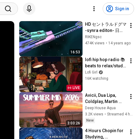
Sign in
HD セントラルドグマ 
-synra editon- 日本
語ナレーション版
RIKENgsc
474K views
•
14 years ago
16:53
lofi hip hop radio 📚 
beats to relax/study 
to
Lofi Girl
16K watching
LIVE
Avicii, Dua Lipa, 
Coldplay, Martin 
Garrix & Kygo, The 
Deep House Aqua
Chainsmokers Style 
3.2K views
•
Streamed 4 hours ago
- SUMMER DEEP 
New
3:03:26
HOUSE Mix
4 Hours Chopin for 
Studying, 