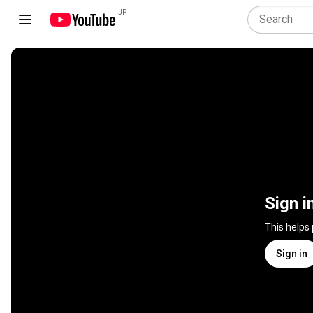
JP
Sign i
This helps
Sign in