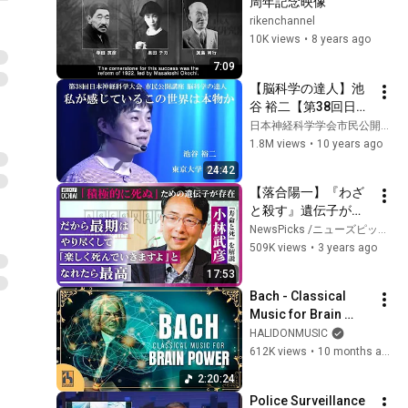
周年記念映像
rikenchannel
10K views
•
8 years ago
7:09
【脳科学の達人】池
谷 裕二【第38回日本
神経科学大会 市民公
日本神経科学学会市民公開企画
開講座】
1.8M views
•
10 years ago
24:42
【落合陽一】『わざ
と殺す』遺伝子が存
在！「人類が長生き
NewsPicks /ニューズピックス
なのは“毛”がなくな
509K views
•
3 years ago
ったから」“寿命と
17:53
死”をベストセラー生
Bach - Classical 
物学者が解説！なぜ
Music for Brain 
『必ず』死ぬ？ゲノ
Power
HALIDONMUSIC
ムが明かす『進化の
612K views
•
10 months ago
謎』と生きる意味
「老害と言うが…」
2:20:24
Police Surveillance 