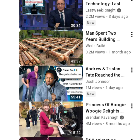
Technology: Last 
Week Tonight with 
LastWeekTonight
John Oliver (HBO)
2.2M views
•
3 days ago
New
30:34
Man Spent Two 
Years Building 
HUGE Wooden 
World Build
House for his 
3.2M views
•
1 month ago
Family | Start to 
43:37
Finish by 
Andrew & Tristan 
@bjornbrenton
Tate Reached the 
End of the Algorithm
Josh Johnson
1M views
•
1 day ago
New
55:41
Princess Of Boogie 
Woogie Delights 
Everyone
Brendan Kavanagh
4M views
•
8 months ago
5:22