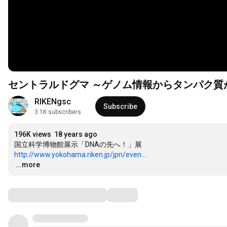
セントラルドグマ ～ゲノム情報からタンパク質ができるま
RIKENgsc
Subscribe
3.1K subscribers
196K views
18 years ago
http://www.yokohama.riken.jp/jpn/even...
…
...more
Comments