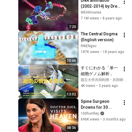
DNA animation 
(2002-2014) by Drew 
Berry and Etsuko 
WEHImovies
Uno wehi.tv 
7.1M views
•
8 years ago
#ScienceArt
7:20
The Central Dogma 
(English version)
RIKENgsc
187K views
•
18 years ago
10:46
すぐにわかる「単一
細胞ゲノム解析」
国立大学共同利用・共同研究拠点協議会
4K views
•
3 years ago
13:02
Spine Surgeon 
Drowns for 30 
Minutes —Comes 
100huntley
Back With a List
696K views
•
3 months ago
38:36