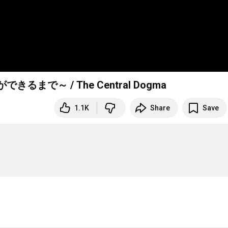
で～ / The Central Dogma
1.1K
Share
Save