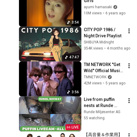
Girls
ayumi hamasaki
10M views
•
6 years ago
3:54
CITY POP 1986 / 
Night Drive Playlist
SHIBUYA Midnight
354K views
•
4 months ago
47:47
TM NETWORK ''Get 
Wild'' Official Music 
Video
TMNETWORK
42M views
•
5 years ago
3:56
Live from puffin 
nests at Runde 
Norway
Runde Miljøsenter AS
55 watching
LIVE
【高音量＆作業用】