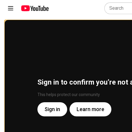
Sign in to confirm you’re not 
This helps protect our community
Sign in
Learn more