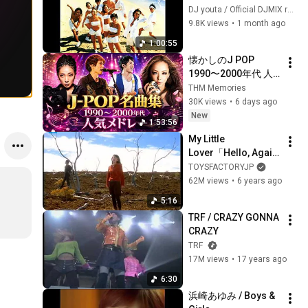
EZ DO 
DJ youta / Official DJMIX radio
DANCE（2026Rema
9.8K views
•
1 month ago
stered）】457 BOY 
1:00:55
MEETS GIRL mix #ハ
懐かしのJ POP 
イレゾ級 #作業用
1990〜2000年代 人
BGM
気メドレー｜MISIA, 
THM Memories
Mr Children, スピッ
30K views
•
6 days ago
ツ, 安室奈美恵
New
1:53:56
My Little 
Lover「Hello, Again 
〜昔からある場
TOYSFACTORYJP
所〜」
62M views
•
6 years ago
5:16
TRF / CRAZY GONNA 
CRAZY
TRF
17M views
•
17 years ago
6:30
浜崎あゆみ / Boys & 