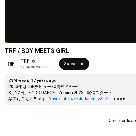
TRF / BOY MEETS GIRL
TRF 
Subscribe
67.6K subscribers
29M views
17 years ago
2023年はTRFデビュー30周年イヤー!

3月22日、EZ DO DANCE - Version.2023 - 配信スタート　

楽曲はこちら!!  
https://avex.lnk.to/ezdodance_v2023
…
...more
Comments are 