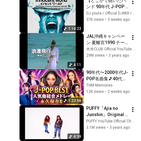
【どこかで聴いたバ
ンド 90年代 J-POP 
MIX DJ マイベスト
DJ youta / Official DJMIX radio
CD 74分MIX （2026
37K views
•
3 weeks ago
リマスター）】481 
1:14:23
innocent world mix 
JAL沖縄キャンペー
#ハイレゾ級 #作業
ン 夏離宮1990 テー
用BGM #渋谷系
マソング 「米米
米米CLUB Official YouTube Channel
CLUB-浪漫飛行」
29M views
•
3 years ago
4:11
90年代〜2000年代J-
POP名曲集🎵40代・
50代が懐かしむ珠玉
THM Memories
のメロディー｜ミー
12K views
•
2 weeks ago
シャ, ミスチル, ZARD, 
1:23:56
宇多田ヒカル, 安室奈
PUFFY『Ajia no 
美恵｜青春と恋の記
Junshin』Original 
憶が鮮やかによみが
Music Video
PUFFY YouTube Official Channel
える永久保存版
3.1M views
•
3 years ago
4:39