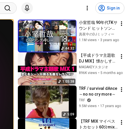
Sign in
小室哲哉 90年代TKサ
ウンド ヒットソング
メドレー
真夜中のDJミッフィー
1.1M views
•
3 years ago
44:32
【平成ドラマ主題歌 
DJ MIX】懐かしすぎ
る名曲ノンストップ
MASAKEYスタジオ
｜恋と名シーンが蘇
896K views
•
5 months ago
る神曲セレクション 
1:05:38
1
TRF / survival dAnce 
～no no cry more～
TRF
9.5M views
•
17 years ago
5:09
【TRF MIX マイベス
トカセット60分mix 