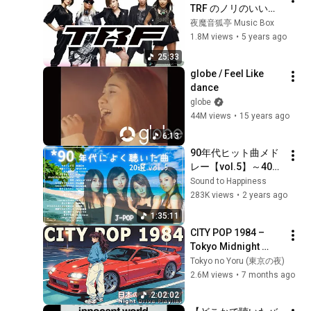
TRF のノリのいい歌5
曲‼️（TRF Music 
夜魔音狐亭 Music Box
Short Medley）
1.8M views
•
5 years ago
25:33
globe / Feel Like 
dance
globe
44M views
•
15 years ago
6:13
90年代ヒット曲メド
レー【vol.5】～40代
から50代が聴きたい
Sound to Happiness
懐メロ20選
283K views
•
2 years ago
1:35:11
CITY POP 1984 – 
Tokyo Midnight 
Drive | 懐かしい日本
Tokyo no Yoru (東京の夜)
シティポップ
2.6M views
•
7 months ago
【Playlist 1】
2:02:02