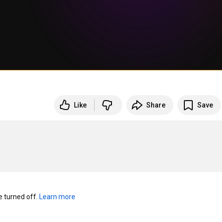
Like
Share
Save
turned off. 
Learn more