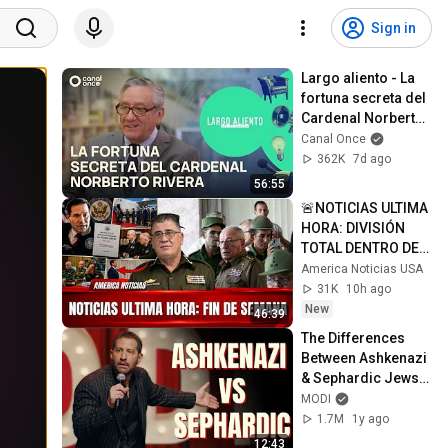
Sign in
Largo aliento - La 
fortuna secreta del 
Cardenal Norberto 
Rivera (01/08/2026)
Canal Once
362K
7d ago
56:55
🚨NOTICIAS ULTIMA 
HORA: DIVISIÓN 
TOTAL DENTRO DE 
LA CÚPULA 
America Noticias USA
CASTRISTA
31K
10h ago
New
46:39
The Differences 
Between Ashkenazi 
& Sephardic Jews | 
Modi Stand Up 
MODI
Comedy
1.7M
1y ago
12:43