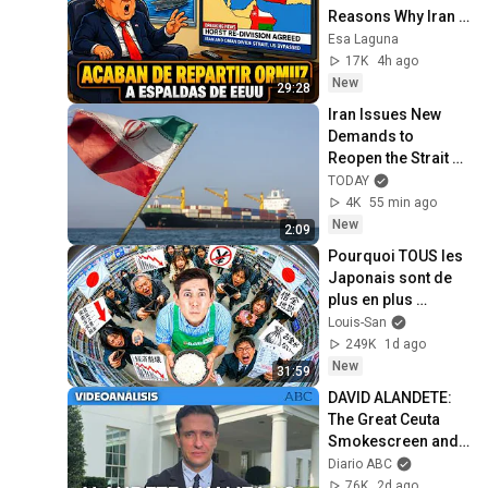
Reasons Why Iran 
and Oman 
Esa Laguna
Negotiated Without 
17K
4h ago
the US
New
29:28
Iran Issues New 
Demands to 
Reopen the Strait of 
Hormuz 
TODAY
4K
55 min ago
New
2:09
Pourquoi TOUS les 
Japonais sont de 
plus en plus 
pauvres ? (il y a un 
Louis-San
coupable)
249K
1d ago
New
31:59
DAVID ALANDETE: 
The Great Ceuta 
Smokescreen and 
the Mario Díaz-
Diario ABC
Balart Report
76K
2d ago