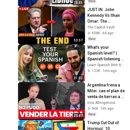
New
15:46
JUST IN: John 
Kennedy Vs Ilhan 
Omar: The 
Financial Evidence 
The Capitol Vault
Nobody Saw 
658K
6d ago
Coming
New
53:57
What’s your 
Spanish level? | 
Spanish listening 
A1 to C1
Learn Spanish With Babbel
123K
1mo ago
21:02
Argentina frena a 
Milei: cae el plan de 
venta de tierras a 
capitales 
Inna Afinogenova
extranjeros | Inna 
96K
16h ago
Afinogenova
New
23:47
Trump Cut Out of 
Hormuz: 10 