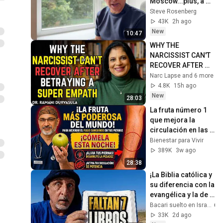
Moscow...plus, a 
review of the Putin 
Steve Rosenberg
2027 calendar.
43K
2h ago
New
10:47
WHY THE 
NARCISSIST CAN'T 
RECOVER AFTER 
BETRAYING A 
Narc Lapse and 6 more
SUPER EMPATH | Dr. 
4.8K
15h ago
Ramani
New
28:03
La fruta número 1 
que mejora la 
circulación en las 
piernas y recupera 
Bienestar para Vivir
la fuerza después 
389K
3w ago
de los 60
28:38
¡La Biblia católica y 
su diferencia con la 
evangélica y la de 
Israel!
Bacari suelto en Israel
33K
2d ago