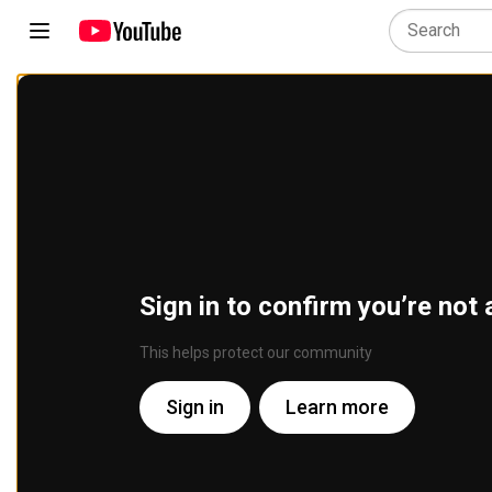
Sign in to confirm you’re not 
This helps protect our community
Sign in
Learn more