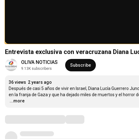
Entrevista exclusiva con veracruzana Diana Luc
OLIVA NOTICIAS
Subscribe
9.13K subscribers
36 views
2 years ago
Después de casi 5 años de vivir en Israel, Diana Lucía Guerrero Junca
…
...more
Comments