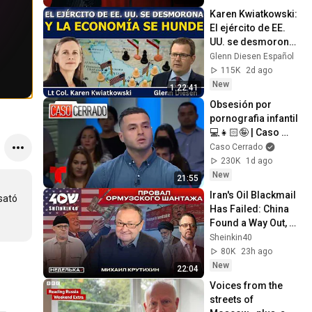
Karen Kwiatkowski: 
El ejército de EE. 
UU. se desmorona 
y la economía se 
Glenn Diesen Español
hunde
115K
2d ago
New
1:22:41
Obsesión por 
pornografia infantil 
💻👧🏻🤪 | Caso 
Cerrado Capítulo 
Caso Cerrado
Completo
230K
1d ago
New
21:55
Iran's Oil Blackmail 
sató 
Has Failed: China 
Found a Way Out, 
the U.S. Benefited. 
Sheinkin40
Mikhail Krutikhin
80K
23h ago
New
22:04
Voices from the 
streets of 