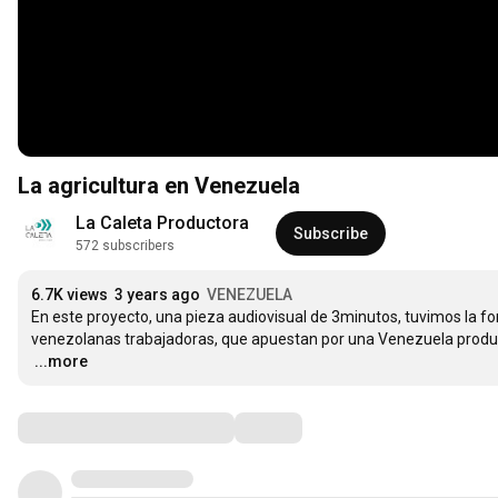
La agricultura en Venezuela
La Caleta Productora
Subscribe
572 subscribers
6.7K views
3 years ago
VENEZUELA
En este proyecto, una pieza audiovisual de 3minutos, tuvimos la fo
…
...more
Comments