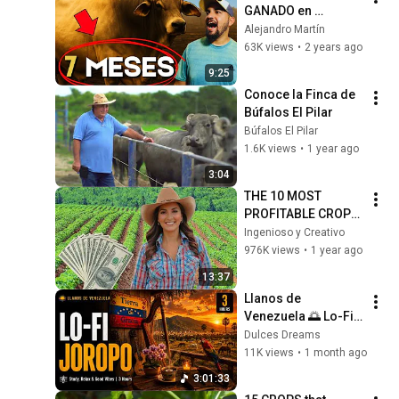
GANADO en 
VENEZUELA con 
Alejandro Martín
POCO DINERO
63K views
•
2 years ago
9:25
Conoce la Finca de 
Búfalos El Pilar
Búfalos El Pilar
1.6K views
•
1 year ago
3:04
THE 10 MOST 
PROFITABLE CROPS 
TO MAKE ANY 
Ingenioso y Creativo
ENTREPRENEUR 
976K views
•
1 year ago
RICH
13:37
Llanos de 
Venezuela 🌅 Lo-Fi 
Joropo for Study, 
Dulces Dreams
Relaxation & Good 
11K views
•
1 month ago
Vibes (3 Hours)
3:01:33