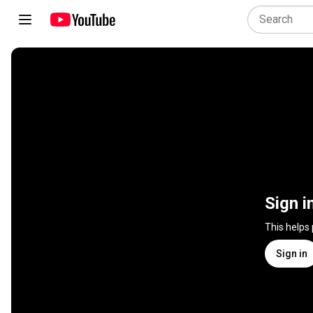
Sign i
This helps
Sign in