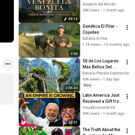
y Maracas · Música 
Suspiros del Mundo
Instrumental para 
28K views
•
1 month ago
Relajarse y Sentir
49:14
Genética El Pilar - 
Cojedes
Búfalos El Pilar
1.1K views
•
10 months ago
2:04
50 de Los Lugares 
Más Bellos Del 
Planeta Que 
Banana Planeta Exploración
Sorprendieron al 
60K views
•
1 day ago
Mundo | 
New
2:05:43
Documental 4K
Latin America Just 
Received a Gift from 
Iran... and Almost 
VisualEconomik EN
Nobody Noticed | 
39K views
•
1 month ago
VisualEconomik EN
22:51
The Truth About the 