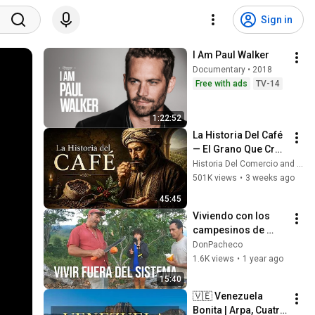
Sign in
I Am Paul Walker
Documentary • 2018
Free with ads
TV-14
1:22:52
La Historia Del Café 
— El Grano Que Creó 
Imperios Y Alimentó 
Historia Del Comercio and 3 more
Revoluciones
501K views
•
3 weeks ago
45:45
Viviendo con los 
campesinos de 
BARINAS, 
DonPacheco
VENEZUELA / rumbo 
1.6K views
•
1 year ago
a lo desconocido
15:40
🇻🇪 Venezuela 
Bonita | Arpa, Cuatro 