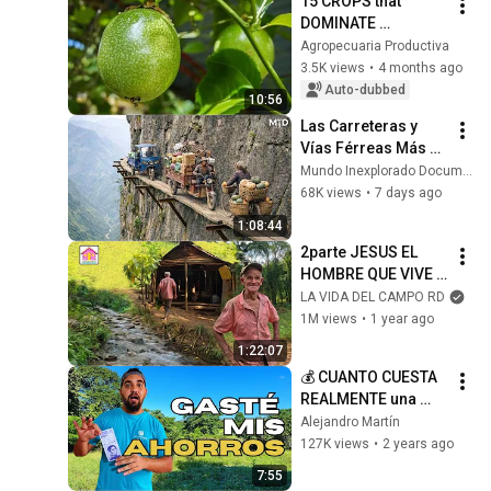
15 CROPS that 
DOMINATE 
production in 
Agropecuaria Productiva
VENEZUELA and 
3.5K views
•
4 months ago
generate wealth
Auto-dubbed
10:56
Las Carreteras y 
Vías Férreas Más 
Extremas del 
Mundo Inexplorado Documental
Mundo Son Como 
68K views
•
7 days ago
una Pesadilla | 
1:08:44
Documental En 4k
2parte JESUS EL 
HOMBRE QUE VIVE 
SOLO AL LADO DE 
LA VIDA DEL CAMPO RD
UN RIO VIRGEN EN 
1M views
•
1 year ago
EL CAMPO
1:22:07
💰 CUANTO CUESTA 
REALMENTE una 
FINCA en 
Alejandro Martín
VENEZUELA en 2025
127K views
•
2 years ago
7:55