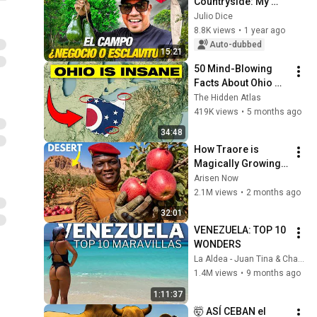
Countryside: My 
Respects to the 
Julio Dice
Workers of 
8.8K views
•
1 year ago
Venezuela
Auto-dubbed
15:21
50 Mind-Blowing 
Facts About Ohio 
You Didn’t Know
The Hidden Atlas
419K views
•
5 months ago
34:48
How Traore is 
Magically Growing 
Real Apples in  
Arisen Now
Desert?
2.1M views
•
2 months ago
32:01
VENEZUELA: TOP 10 
WONDERS
La Aldea - Juan Tina & Chacho
1.4M views
•
9 months ago
1:11:37
🤯 ASÍ CEBAN el 