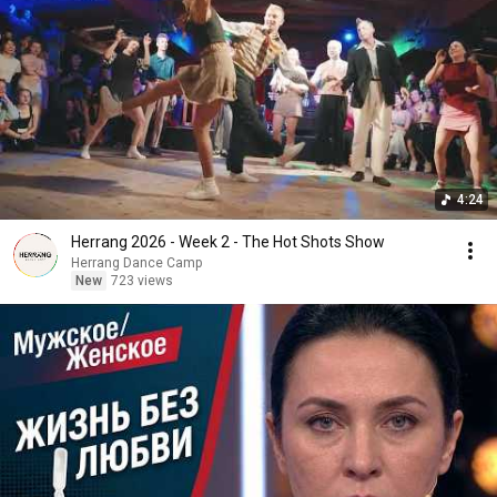
4:24
Herrang 2026 - Week 2 - The Hot Shots Show
Herrang Dance Camp
New
723 views