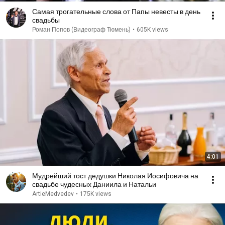
Самая трогательные слова от Папы невесты в день
свадьбы
Роман Попов (Видеограф Тюмень)
•
605K views
4:01
Мудрейший тост дедушки Николая Иосифовича на
свадьбе чудесных Даниила и Натальи
ArtieMedvedev
•
175K views