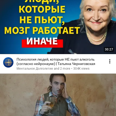
30:27
Психология людей, которые НЕ пьют алкоголь
(согласно нейронауке) | Татьяна Черниговская
Ментальное Долголетие and 2 more
•
304K views