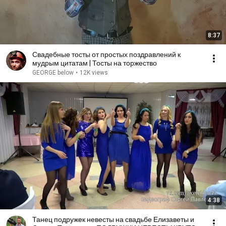
8:37
Свадебные тосты от простых поздравлений к
мудрым цитатам | Тосты на торжество
GEORGE below
•
12K views
4:38
Танец подружек невесты на свадьбе Елизаветы и