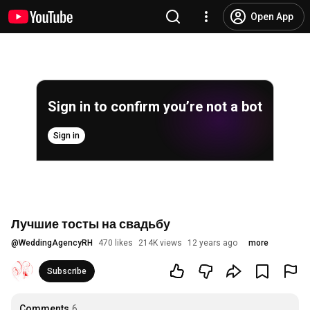
Open App
Sign in to confirm you’re not a bot
Sign in
Лучшие тосты на свадьбу
@
WeddingAgencyRH
470 likes
214K views
12 years ago
more
Subscribe
Comments
6