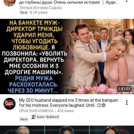
до глубины души. Очень сильная история ｜ Аудио
рассказ.
Тёплые Истории Судьбы
New
8.1K views
1:42:02
My CEO husband slapped me 3 times at the banquet
for his mistress. Everyone laughed. Until...😏😨
ОПАСНАЯ ИЗМЕНА
•
41K views
Auto-dubbed
New