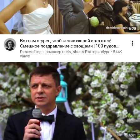
6:28
Вот вам огурец, чтоб жених скорей стал отец!
Смешное поздравление с овощами | 100 пудов
ИЗЮМА
Рилсмейкер, продюсер reels, shorts Екатеринбург
•
544K
views
4:41