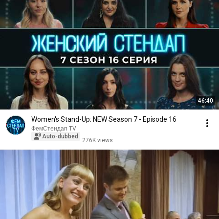
46:40
Women's Stand-Up: NEW Season 7 - Episode 16
ФемСтендап TV
Auto-dubbed
276K views