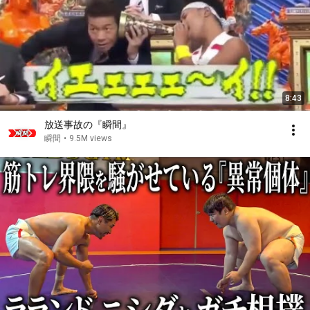
8:43
放送事故の『瞬間』
瞬間
•
9.5M views