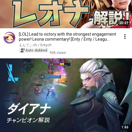
30:41
[LOL] Lead to victory with the strongest engagement
power! Leona commentary! [Enty / Enty / Leagu...
えんてぃch / Entych
Auto-dubbed
90K views
1:46