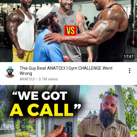
17:47
This Guy Beat ANATOLY | Gym CHALLENGE Went
Wrong
ANATOLY
•
5.7M views