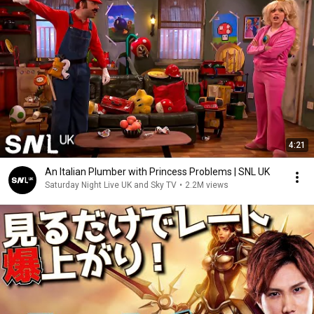
4:21
An Italian Plumber with Princess Problems | SNL UK
Saturday Night Live UK and Sky TV
•
2.2M views