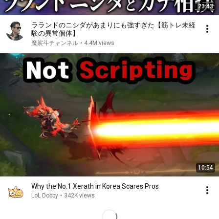
23:43
ラランドのニシダがあまりにも強すぎた【筋トレ未経
験の異常個体】
魔裟斗チャンネル
•
4.4M views
10:54
Why the No.1 Xerath in Korea Scares Pros
LoL Dobby
•
342K views