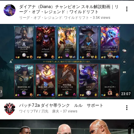
ダイアナ（Diana）チャンピオン スキル解説動画｜リ
ーグ・オブ・レジェンド：ワイルドリフト
リーグ・オブ・レジェンド: ワイルドリフト
•
3.5K views
23:07
パッチ7.2a ダイヤ帯ランク ルル サポート
ワイリフTV / 刃先 康夫
•
37 views