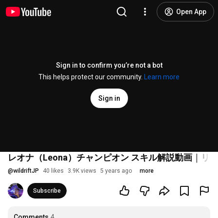
Open App
Sign in to confirm you’re not a bot
This helps protect our community.
Learn more
Sign in
レオナ（Leona）チャンピオン スキル解説動画｜
@
wildriftJP
40 likes
3.9K views
5 years ago
more
Subscribe
Comments
4