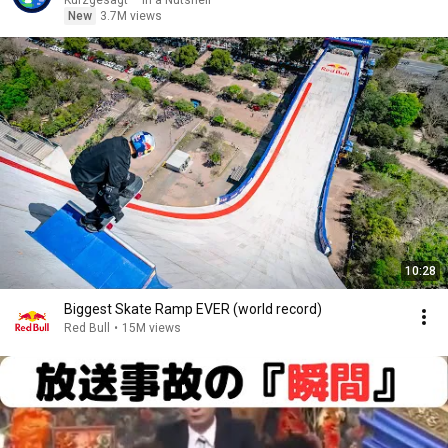
Kurzgesagt – In a Nutshell
New
3.7M views
10:28
Biggest Skate Ramp EVER (world record)
Red Bull
•
15M views