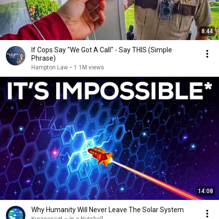
8:44
If Cops Say "We Got A Call" - Say THIS (Simple
Phrase)
Hampton Law
•
1.1M views
14:08
Why Humanity Will Never Leave The Solar System