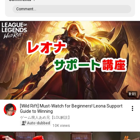
Comment...
8:01
[Wild Rift] Must-Watch for Beginners! Leona Support
Guide to Winning
ゲーム廃人あめ兄【LOL解説】
Auto-dubbed
10K views