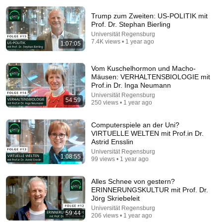
Trump zum Zweiten: US-POLITIK mit
Prof. Dr. Stephan Bierling
Universität Regensburg
7.4K views • 1 year ago
1:07:05
Vom Kuschelhormon und Macho-
Mäusen: VERHALTENSBIOLOGIE mit
20:57
Prof.in Dr. Inga Neumann
Universität Regensburg
54:59
Japan-US Coordinated Currency Intervention
250 views • 1 year ago
Executed! The Market Cannot Defeat a Sovereign
Currenc...
三橋TV
•
317K views
Computerspiele an der Uni?
Auto-dubbed
VIRTUELLE WELTEN mit Prof.in Dr.
New
Astrid Ensslin
Universität Regensburg
1:08:55
99 views • 1 year ago
Alles Schnee von gestern?
ERINNERUNGSKULTUR mit Prof. Dr.
Jörg Skriebeleit
Universität Regensburg
59:44
206 views • 1 year ago