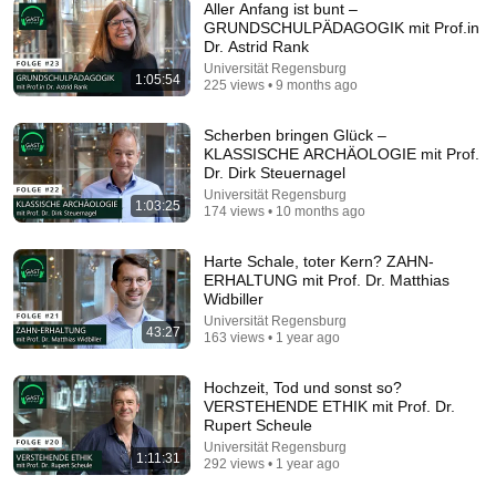
Aller Anfang ist bunt –
GRUNDSCHULPÄDAGOGIK mit Prof.in
Dr. Astrid Rank
Universität Regensburg
1:05:54
225 views • 9 months ago
2:00:50
ChatGPT Offered Me $2m To Keep Quiet: No One Is
Scherben bringen Glück –
Ready For What's Coming!
KLASSISCHE ARCHÄOLOGIE mit Prof.
Dr. Dirk Steuernagel
The Diary Of A CEO
•
9.5M views
Universität Regensburg
1:03:25
174 views • 10 months ago
Harte Schale, toter Kern? ZAHN-
ERHALTUNG mit Prof. Dr. Matthias
Widbiller
Universität Regensburg
43:27
163 views • 1 year ago
Hochzeit, Tod und sonst so?
VERSTEHENDE ETHIK mit Prof. Dr.
Rupert Scheule
Universität Regensburg
1:22:38
1:11:31
292 views • 1 year ago