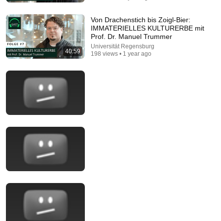
The next 50 years: humanity, AI, power | Yuval Noah
Harari
Von Drachenstich bis Zoigl-Bier:
Yuval Noah Harari
•
599K views
IMMATERIELLES KULTURERBE mit
Prof. Dr. Manuel Trummer
Universität Regensburg
40:59
198 views • 1 year ago
1:05:14
We Need to Talk About That "First Exomoon"
Discovery
Cool Worlds Podcast
New
61K views