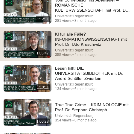
ROMANISCHE
KULTURWISSENSCHAFT mit Prof. Dr.
Ralf Junkerjürgen
Universität Regensburg
1:12:11
281 views • 3 months ago
KI für alle Fälle?
INFORMATIONSWISSENSCHAFT mit
Prof. Dr. Udo Kruschwitz
Universität Regensburg
1:05:47
1:55:30
355 views • 4 months ago
Prof. Dr. Christian Bauckhage (Fraunhofer IAIS): AI -
Lesen hilft! DIE
We haven't seen anything yet!
UNIVERSITÄTSBIBLIOTHEK mit Dr.
Mathe by Daniel Jung
André Schüller-Zwierlein
Auto-dubbed
180K views
Universität Regensburg
1:13:11
134 views • 6 months ago
True True Crime – KRIMINOLOGIE mit
Prof. Dr. Stephan Christoph
Universität Regensburg
354 views • 8 months ago
1:00:28