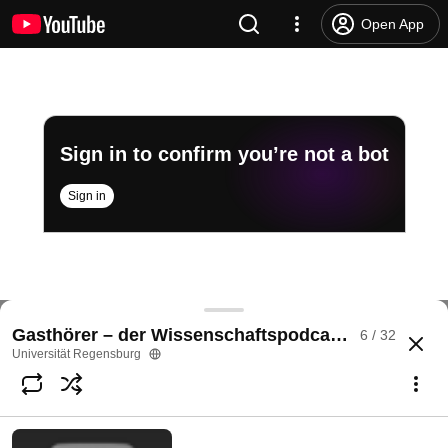
Open App
Sign in to confirm you’re not a bot
Sign in
KI für alle Fälle? INFORMATIONSWISSENSCHAFT mi
Gasthörer – der Wissenschaftspodcast der Uni R
6 / 32
@
Universit%C3%A4tRegensburg-1967
8 likes
355 views
4 months ago
more
Universität Regensburg
Subscribe
Comments