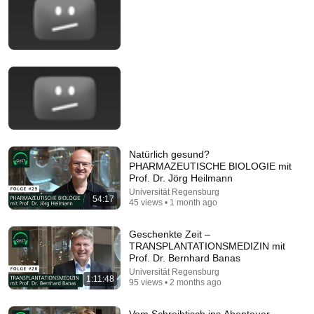
Comment...
Natürlich gesund?
PHARMAZEUTISCHE BIOLOGIE mit
Prof. Dr. Jörg Heilmann
Universität Regensburg
54:17
45 views • 1 month ago
1:12:11
Geschenkte Zeit –
Vom Schreibtisch ins Abenteuer – ROMANISCHE
TRANSPLANTATIONSMEDIZIN mit
KULTURWISSENSCHAFT mit Prof. Dr. Ralf
Prof. Dr. Bernhard Banas
Junkerjürgen
Universität Regensburg
•
281 views
Universität Regensburg
1:11:48
95 views • 2 months ago
Vom Schreibtisch ins Abenteuer –