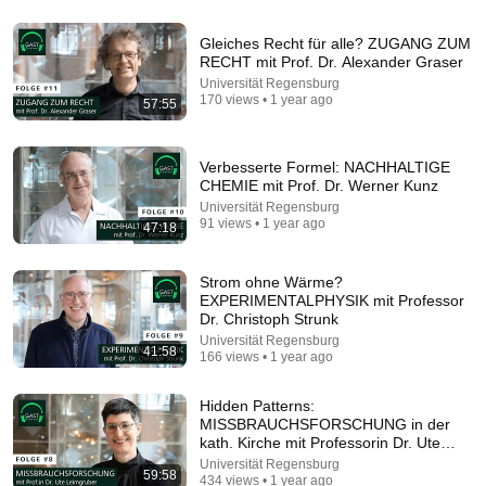
Gleiches Recht für alle? ZUGANG ZUM
RECHT mit Prof. Dr. Alexander Graser
Universität Regensburg
26:00
170 views • 1 year ago
57:55
AI Expert Urges Governments to Bring Development
to "Grinding Halt" Amid Fears of Rogue Technology
Verbesserte Formel: NACHHALTIGE
Democracy Now!
New
424K views
CHEMIE mit Prof. Dr. Werner Kunz
Universität Regensburg
91 views • 1 year ago
47:18
Strom ohne Wärme?
EXPERIMENTALPHYSIK mit Professor
Dr. Christoph Strunk
Universität Regensburg
41:58
166 views • 1 year ago
Hidden Patterns:
MISSBRAUCHSFORSCHUNG in der
kath. Kirche mit Professorin Dr. Ute
Leimgruber
48:06
Universität Regensburg
59:58
434 views • 1 year ago