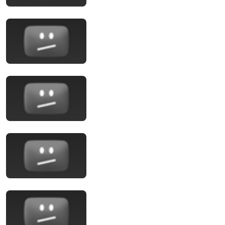
1:02:12
The Secret to Intimacy With God Through Prayer |
Fr. Dave Concepcion Inspiring Catholic Sermon
Concepcion Faith Journey
New
23K views