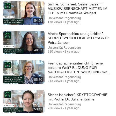
Harald Schmidt bei Monika Gruber: Warum er nie
Swiftie, Schlaflied, Seelenbalsam:
mehr ins Fernsehen zurückkehrt!
MUSIKWISSENSCHAFT MITTEN IM
Die Gruaberin and 2 more
•
408K views
LEBEN mit Franziska Weigert
Universität Regensburg
54:26
178 views • 1 year ago
Macht Sport schlau und glücklich?
SPORTPSYCHOLOGIE mit Prof.in Dr.
Petra Jansen
Universität Regensburg
48:57
210 views • 1 year ago
Fremdsprachenunterricht für eine
bessere Welt? BILDUNG FÜR
NACHHALTIGE ENTWICKLUNG mit
44:52
Prof.in Dr...
Universität Regensburg
55:30
213 views • 1 year ago
Stuttgart 21 - verplant, verbaut, verschoben. Von
falschen Kabeln und doppelten Signalen | SWR Doku
SWR Doku
•
503K views
Sicher ist sicher? KRYPTOGRAPHIE
mit Prof.in Dr. Juliane Krämer
Universität Regensburg
236 views • 1 year ago
53:49