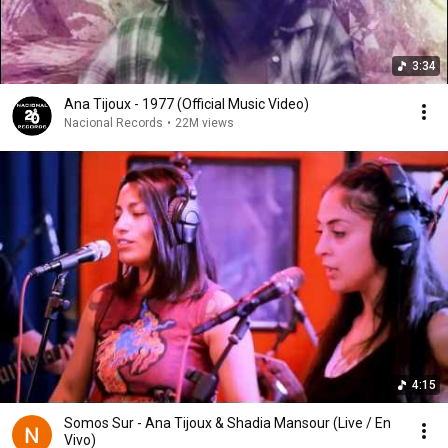
3:34
Ana Tijoux - 1977 (Official Music Video)
Nacional Records
•
22M views
4:15
Somos Sur - Ana Tijoux & Shadia Mansour (Live / En
Vivo)