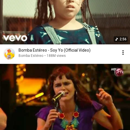
2:56
Bomba Estéreo - Soy Yo (Official Video)
Bomba Estéreo
•
188M views