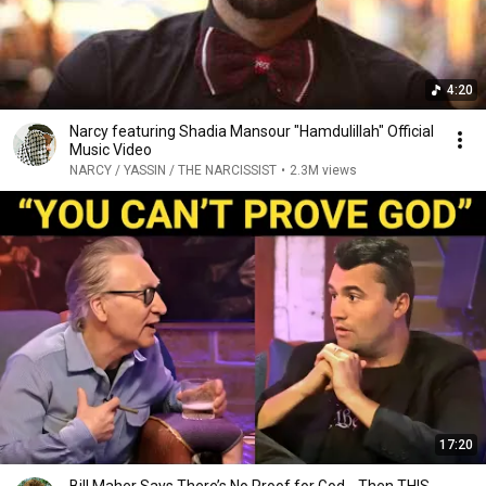
4:20
Narcy featuring Shadia Mansour "Hamdulillah" Official
Music Video
NARCY / YASSIN / THE NARCISSIST
•
2.3M views
17:20