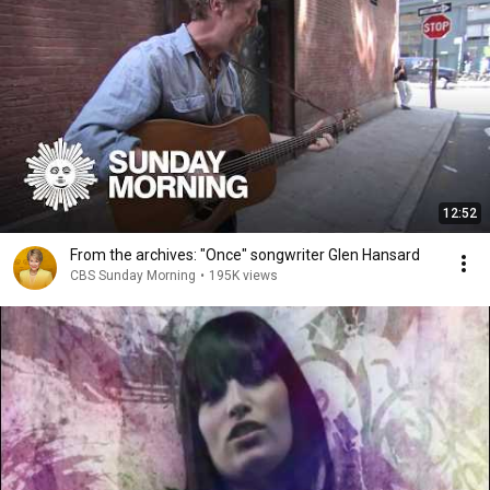
Pero cuando mi pena se condena, la realidad se 
presenta
12:52
From the archives: "Once" songwriter Glen Hansard
CBS Sunday Morning
•
195K views