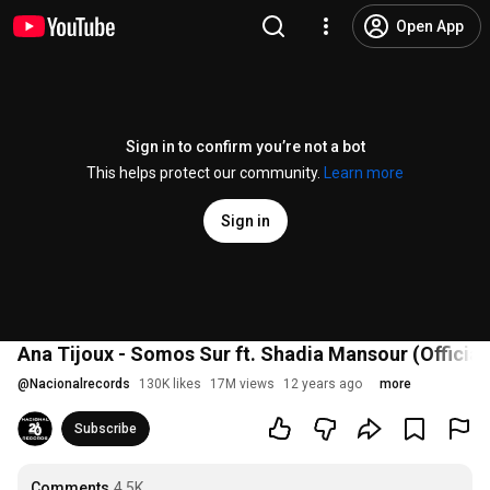
Open App
Sign in to confirm you’re not a bot
This helps protect our community.
Learn more
Sign in
Ana Tijoux - Somos Sur ft. Shadia Mansour (Official
@
Nacionalrecords
130K likes
17M views
12 years ago
more
Subscribe
Comments
4.5K