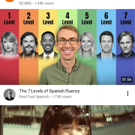
NCSMS
•
144K views
31:56
The 7 Levels of Spanish Fluency
Real Fast Spanish
•
173K views