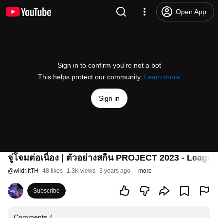
Open App
Sign in to confirm you’re not a bot
This helps protect our community.
Learn more
Sign in
จู่โจมต่อเนื่อง | ตัวอย่างสกิน PROJECT 2023 - Leagu
@
wildriftTH
48 likes
1.3K views
3 years ago
more
Subscribe
Comments
4