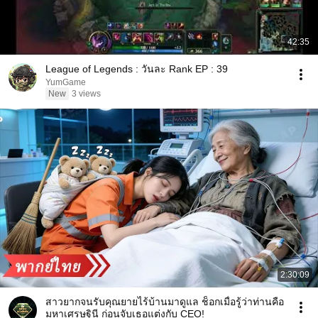
42:35
League of Legends : วันละ Rank EP : 39
YumGame
New
3 views
2:30:09
สาวยากจนรับคุณยายไร้บ้านมาดูแล ช็อกเมื่อรู้ว่าท่านคือ
มหาเศรษฐินี ก่อนจับเธอแต่งกับ CEO!