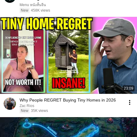
Menu หนังสั้นจีน
New
458K views
23:09
Why People REGRET Buying Tiny Homes in 2026
Zac Rios
New
35K views