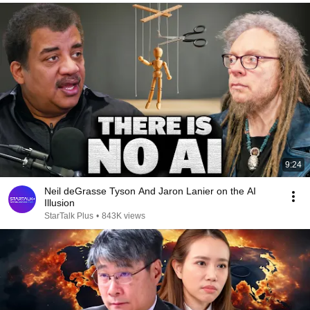
9:24
Neil deGrasse Tyson And Jaron Lanier on the AI
Illusion
StarTalk Plus
•
843K views