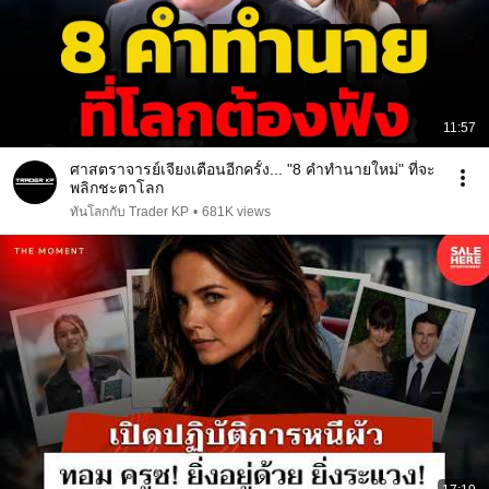
11:57
ศาสตราจารย์เจียงเตือนอีกครั้ง... "8 คำทำนายใหม่" ที่จะ
พลิกชะตาโลก
ทันโลกกับ Trader KP
•
681K views