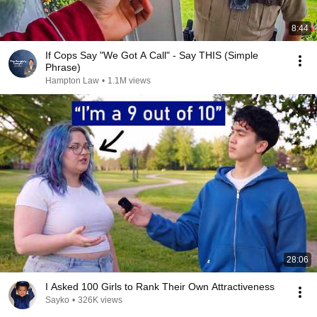
8:44
If Cops Say "We Got A Call" - Say THIS (Simple
Phrase)
Hampton Law
•
1.1M views
28:06
I Asked 100 Girls to Rank Their Own Attractiveness
Sayko
•
326K views