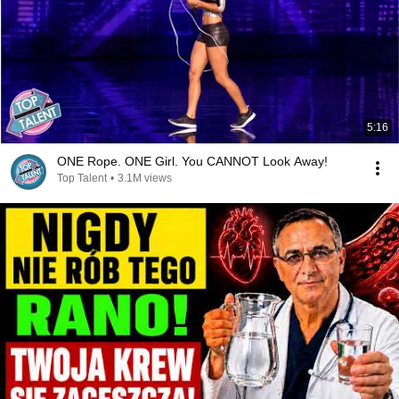
5:16
ONE Rope. ONE Girl. You CANNOT Look Away!
Top Talent
•
3.1M views