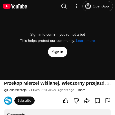
Open App
Sign in to confirm you’re not a bot
This helps protect our community.
Learn more
Sign in
Przekop Mierzei Wiślanej. Wieczorny przejazd. 31 
@
HelloMierzeja
21 likes
623 views
4 years ago
more
Subscribe
Comments