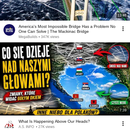
13:46
America's Most Impossible Bridge Has a Problem No
One Can Solve | The Mackinac Bridge
MegaBuilds
•
347K views
7:39
What Is Happening Above Our Heads?
A.S. INFO
•
27K views