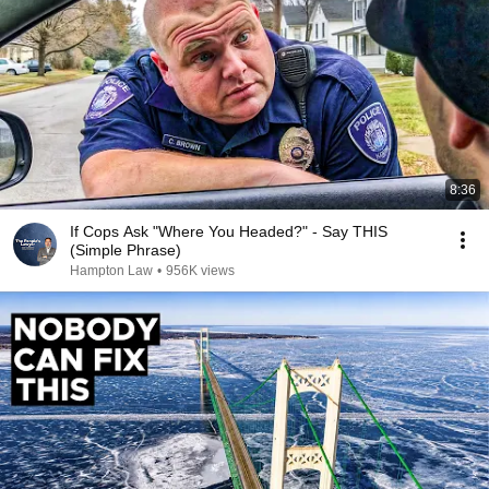
8:36
If Cops Ask "Where You Headed?" - Say THIS
(Simple Phrase)
Hampton Law
•
956K views