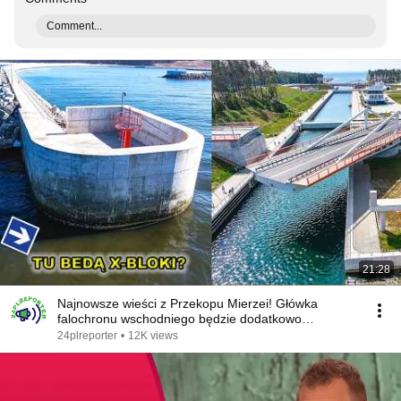
Comment...
21:28
Najnowsze wieści z Przekopu Mierzei! Główka
falochronu wschodniego będzie dodatkowo
zabezpieczona.
24plreporter
•
12K views