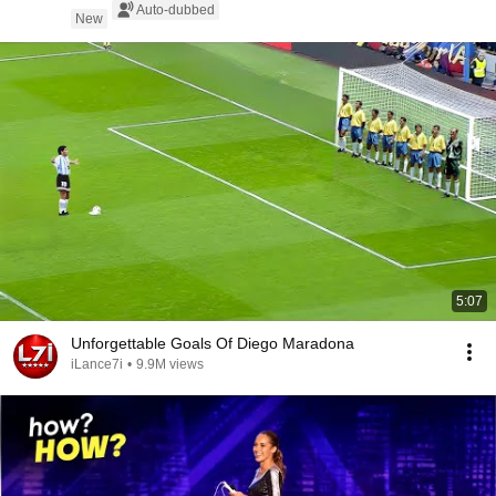
Auto-dubbed
New
5:07
Unforgettable Goals Of Diego Maradona
iLance7i
•
9.9M views