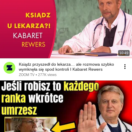
10:49
Ksiądz przyszedł do lekarza… ale rozmowa szybko
wymknęła się spod kontroli I Kabaret Rewers
ZOOM TV
•
277K views