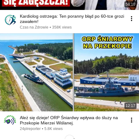
58:10
Kardiolog ostrzega: Ten poranny błąd po 60-tce grozi
zawałem!
Czas na Zdrowie
•
358K views
12:17
Ależ się dzieje! ORP Śniardwy wpływa do śluzy na
Przekopie Mierzei Wiślanej.
24plreporter
•
5.8K views