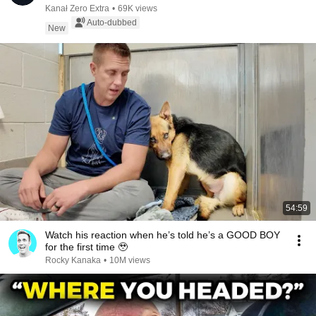
Kanał Zero Extra
•
69K views
Auto-dubbed
New
54:59
Watch his reaction when he’s told he’s a GOOD BOY
for the first time 🥹
Rocky Kanaka
•
10M views