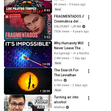
desastre | 
85 views
•
9 hours ago
Accidentes 
New
8:49
Increíbles en F1 
FRAGMENTADOS // 
#19
Cinemática del 
Episodio 5: 
VALORANT - LATAM
DIMENSIÓN | 
792K views
•
4 years ago
VALORANT
5:52
Why Humanity Will 
Never Leave The 
Solar System
Kurzgesagt – In a Nutshell
2.8M views
•
1 day ago
New
14:08
The Search For 
The Leviathan
Wifies
6.5M views
•
2 days ago
New
1:28:06
Turning air into 
alcohol
NileRed