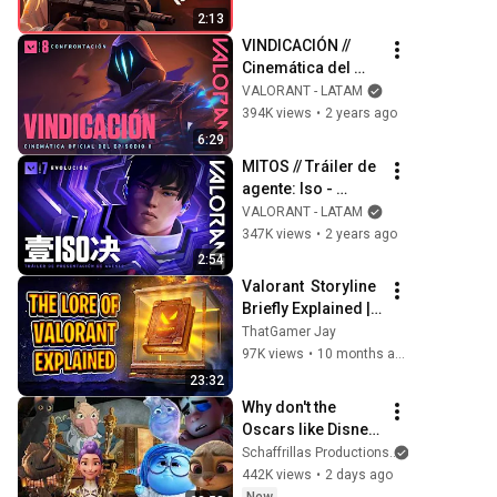
2:13
VINDICACIÓN // 
Cinemática del 
Episodio 8 - 
VALORANT - LATAM
VALORANT
394K views
•
2 years ago
6:29
MITOS // Tráiler de 
agente: Iso - 
VALORANT
VALORANT - LATAM
347K views
•
2 years ago
2:54
Valorant  Storyline 
Briefly Explained | 
Valorant Lore
ThatGamer Jay
97K views
•
10 months ago
23:32
Why don't the 
Oscars like Disney 
anymore?
Schaffrillas Productions
442K views
•
2 days ago