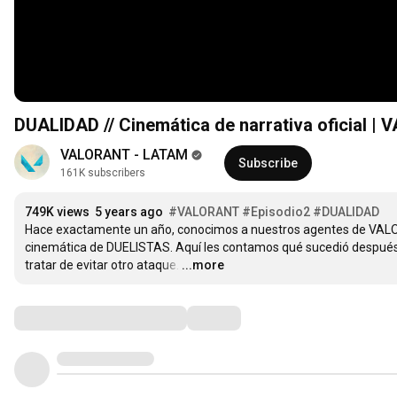
DUALIDAD // Cinemática de narrativa oficial |
VALORANT - LATAM
Subscribe
161K subscribers
749K views
5 years ago
#VALORANT
#Episodio2
#DUALIDAD
Hace exactamente un año, conocimos a nuestros agentes de VALO
cinemática de DUELISTAS. Aquí les contamos qué sucedió después, m
tratar de evitar otro ataque.
…
...more
Comments