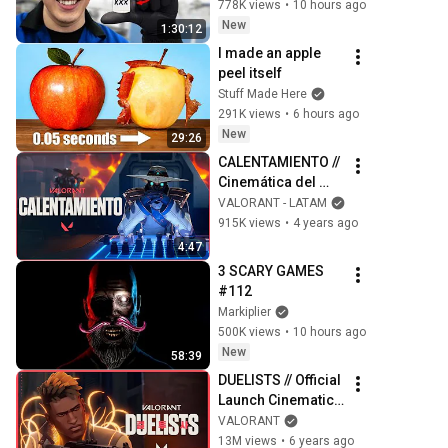
778K views
•
10 hours ago
New
1:30:12
I made an apple 
peel itself
Stuff Made Here
291K views
•
6 hours ago
New
29:26
CALENTAMIENTO // 
Cinemática del 
Episodio 4 | 
VALORANT - LATAM
VALORANT
915K views
•
4 years ago
4:47
3 SCARY GAMES 
#112
Markiplier
500K views
•
10 hours ago
New
58:39
DUELISTS // Official 
Launch Cinematic 
Trailer - VALORANT
VALORANT
13M views
•
6 years ago