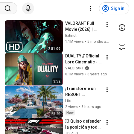
Sign in
VALORANT Full 
Movie (2026) | 
EVERY Valorant 
Extinct
Lore Cinematic In 
1.1M views
•
5 months ago
Order 4K ULTRA HD
2:51:09
DUALITY // Official 
Lore Cinematic - 
VALORANT
VALORANT
8.1M views
•
5 years ago
3:52
¡Transformé un 
RESORT 
ABANDONADO en 
Lito
el PARAÍSO de 
2 views
•
8 hours ago
Santorini! 🌴 | 
New
23:20
House Flipper 2 ⭐
💥 Quiso defender 
la posición y todo 
terminó en 
JD PILOT