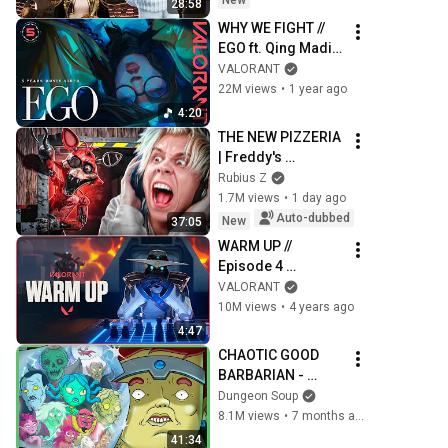
New
28:58
WHY WE FIGHT // 
EGO ft. Qing Madi // 
Year 5 Music Video 
VALORANT
- VALORANT
22M views
•
1 year ago
4:20
THE NEW PIZZERIA 
| Freddy's 
HappyLand
Rubius Z
1.7M views
•
1 day ago
Auto-dubbed
New
37:05
WARM UP // 
Episode 4 
Cinematic - 
VALORANT
VALORANT
10M views
•
4 years ago
4:47
CHAOTIC GOOD 
BARBARIAN - 
SEASON 1 
Dungeon Soup
COMPILATION
8.1M views
•
7 months ago
41:34