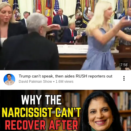
7:58
Trump can’t speak, then aides RUSH reporters out
David Pakman Show
•
1.6M views