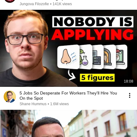
PROSPERITU
Jungova Filozofie
•
141K views
18:08
5 Jobs So Desperate For Workers They'll Hire You
On the Spot
Shane Hummus
•
1.6M views