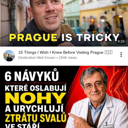
9:26
15 Things I Wish I Knew Before Visiting Prague 🇨🇿
Destination Well Known
•
284K views