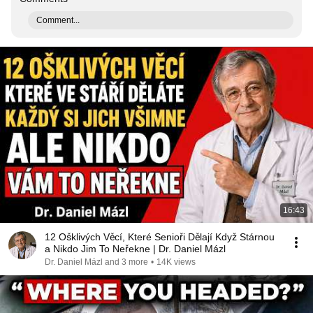
Comment...
16:43
12 Ošklivých Věcí, Které Senioři Dělají Když Stárnou
a Nikdo Jim To Neřekne | Dr. Daniel Mázl
Dr. Daniel Mázl and 3 more
•
14K views