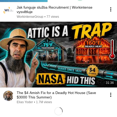
Jak funguje služba Recruitment | Workintense
vysvětluje
WorkintenseGroup
•
77 views
31:36
The $4 Amish Fix for a Deadly Hot House (Save
$3000 This Summer)
Elias Yoder
•
1.7M views