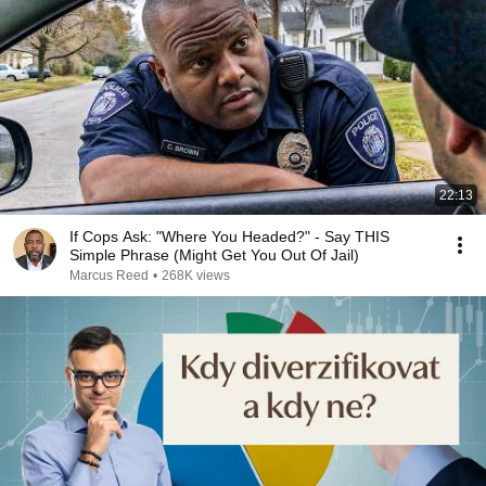
22:13
If Cops Ask: "Where You Headed?" - Say THIS
Simple Phrase (Might Get You Out Of Jail)
Marcus Reed
•
268K views