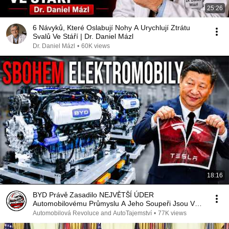
25:26
6 Návyků, Které Oslabují Nohy A Urychlují Ztrátu
Svalů Ve Stáří | Dr. Daniel Mázl
Dr. Daniel Mázl
•
60K views
18:16
BYD Právě Zasadilo NEJVĚTŠÍ ÚDER
Automobilovému Průmyslu A Jeho Soupeři Jsou V
Šoku
Automobilová Revoluce and AutoTajemství
•
77K views