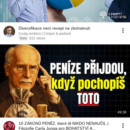
8:56
Diverzifikace není recept na zbohatnutí
Cesta rentiéra | Cimpel & partneři
New
831 views
49:36
10 ZÁKONŮ PENĚZ, které tě NIKDO NENAUČIL |
Filozofie Carla Junga pro BOHATSTVÍ A