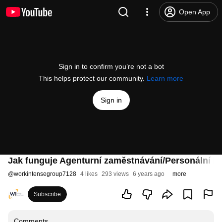
Open App
Sign in to confirm you’re not a bot
This helps protect our community.
Learn more
Sign in
Jak funguje Agenturní zaměstnávání/Personální le
@
workintensegroup7128
4 likes
293 views
6 years ago
more
Subscribe
Comments