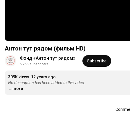
Антон тут рядом (фильм HD)
Фонд «Антон тут рядом»
Subscribe
6.26K subscribers
309K views
12 years ago
No description has been added to this video.
...more
Comment