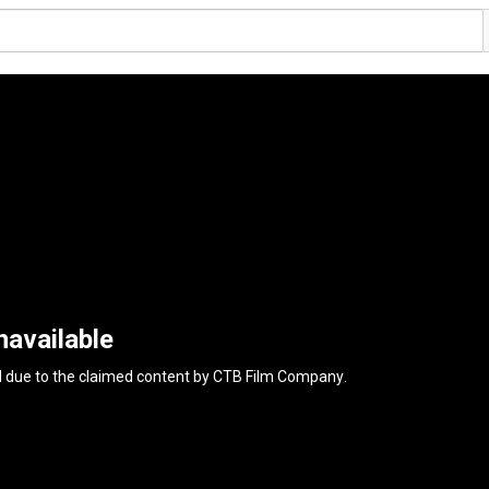
navailable
d due to the claimed content by
CTB Film Company
.