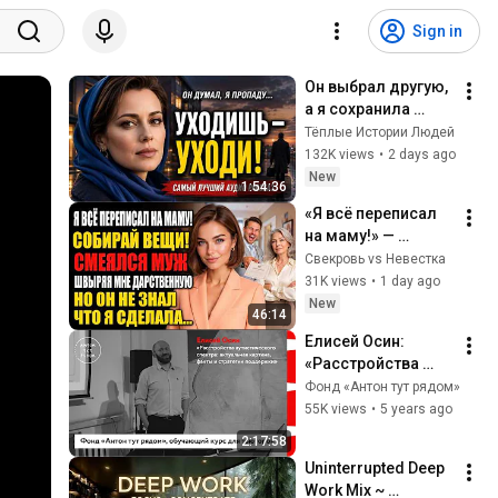
Sign in
Он выбрал другую, 
а я сохранила 
гордость и 
Тёплые Истории Людей
отпустила его
132K views
•
2 days ago
New
1:54:36
«Я всё переписал 
на маму!» — 
смеялся муж. Но 
Свекровь vs Невестка
он забыл об одной 
31K views
•
1 day ago
важной детали
New
46:14
Елисей Осин: 
«Расстройства 
аутистического 
Фонд «Антон тут рядом»
спектра: 
55K views
•
5 years ago
актуальная 
2:17:58
картина, факты и 
Uninterrupted Deep 
стратегии 
Work Mix ~ 
поддержки»