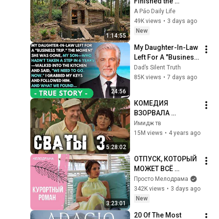
Finished the 
CHEAPEST HOUSE in 
A Páo Daily Life
the Forest Using 
49K views
•
3 days ago
Simple Bushcraft 
New
1:14:55
Building Skills
My Daughter-In-Law 
Left For A "Business 
Trip"—Then My Son, 
Dad’s Silent Truth
Paralyzed For 6 
85K views
•
7 days ago
Years, Walked Into 
24:56
My...
КОМЕДИЯ 
ВЗОРВАЛА 
ИНТЕРНЕТ! "СВАТЫ 
Имидж тв
3 СЕРИИ 6-12" 
15M views
•
4 years ago
Лучшие комедии, 
5:28:02
фильмы HD
ОТПУСК, КОТОРЫЙ 
МОЖЕТ ВСЁ 
ИЗМЕНИТЬ! 
Просто Мелодрама
Курортный роман. 
342K views
•
3 days ago
Все серии
New
3:23:01
20 Of The Most 