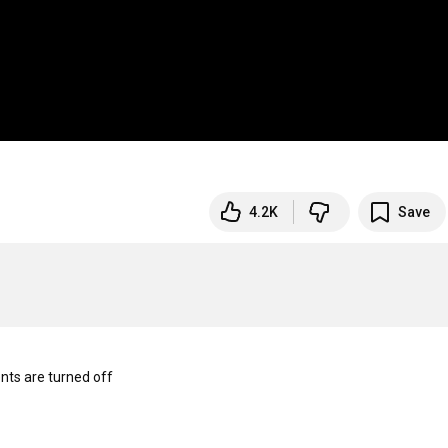
4.2K
Save
s are turned off