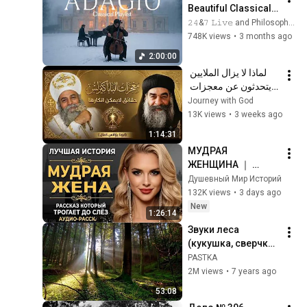
Beautiful Classical 
Adagios for 
𝟸𝟺&𝟽 𝙻𝚒𝚟𝚎 and Philosophical Instrumentals
Relaxation and 
748K views
•
3 months ago
Peace in 
2:00:00
Rachmaninoff Style
لماذا لا يزال الملايين 
يتحدثون عن معجزات 
البابا كيرلس السادس؟ | 
Journey with God
عظة مؤثرة | أبونا 
13K views
•
3 weeks ago
يؤانس كمال ✝️
1:14:31
МУДРАЯ 
ЖЕНЩИНА ｜ 
Рассказ, который 
Душевный Мир Историй
трогает до 
132K views
•
3 days ago
глубины души. 
New
1:26:14
Очень сильная 
Звуки леса 
история ｜ Аудио 
(кукушка, сверчки, 
рассказ.
пение птиц, 
PASTKA
ветерок) п. 
2M views
•
7 years ago
Березовка 
53:08
Хабаровский край