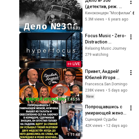
Дело № 306 
(детектив, реж. 
Анатолий Рыбаков, 
Киноконцерн "Мосфильм"
1956 г.)
5.3M views
•
6 years ago
1:16:33
Focus Music • Zero-
Distraction 
Hyperfocus for 
Relaxing Music Journey
Deep Work, Study, 
279 watching
and Peak 
LIVE
Productivity
Привет, Андрей! 
Юбилей Игоря 
Крутого 01.08.2026
Francesca.San.Domingo
238K views
•
5 days ago
New
1:45:56
Попрощавшись с 
умирающей женой, 
мужчина вышел из 
Сценарий Судьбы
палаты и 
42K views
•
12 days ago
обессиленно сел 
1:11:48
на лавочку в 