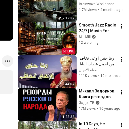
Immersive 
Brainwave Workspace
Productivity 
1.7M views
•
4 months ago
Soundscape ~ 
2:12:37
Neural Focus Study 
Smooth Jazz Radio 
Music
24/7 | Music For 
Every Hour Of Your 
Mill Mill
Day
12 watching
LIVE
ربنا حنين اوعى تخاف 
من اجمل عظات البابا 
شنودة الثالث
معلم الأجيال
111K views
•
10 months ago
44:07
Михаил Задорнов. 
Книга рекордов 
русского народа 
Задор ТВ
@zadortv #юмор
17M views
•
10 years ago
1:23:32
In 10 Days, He 