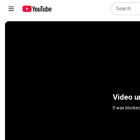
Video u
It was blocke