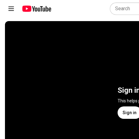
Sign i
This helps
Sign in