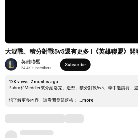
大混戰、積分對戰5v5還有更多 |《英雄聯盟》開
英雄聯盟
Subscribe
24.4K subscribers
12K views
2 months ago
Pabro和Meddler來介紹洛克、造型、積分對戰5v5、季中邀請賽，
想了解更多內容，請看開發部落格：
…
...more
Comments