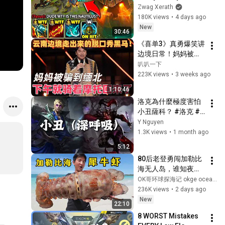
Speed Nautilus 
Zwag Xerath
build... (HE WAS 
180K views
•
4 days ago
RAGING)
New
30:46
《喜单3》真勇爆笑讲
边境日常！妈妈被骗
到缅北，下午就骑摩
叭叭一下
托回来，全场笑完被
223K views
•
3 weeks ago
母爱戳到了！#喜剧
1:10:46
之王单口季 #脱口秀 
洛克為什麼極度害怕
#搞笑 #喜剧 #funny 
小丑薩科？ #洛克 #
#综艺
德瑪西亞 #惡魔小丑
Y Nguyen
1.3K views
•
1 month ago
5:12
80后老登勇闯加勒比
海无人岛，谁知夜里
的海底都是巨型犀牛
OK哥环球探海记 okge ocean exploration
虾！#巴哈马 #荒岛
236K views
•
2 days ago
探索 #鲨鱼 #赶海 #
New
22:10
唐冠螺 #拿骚石斑 #
8 WORST Mistakes 
加勒比海