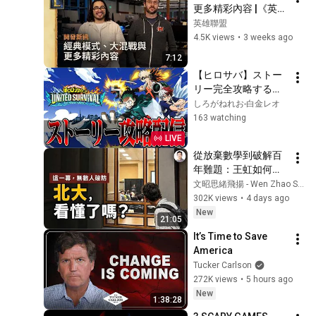
更多精彩內容 |《英雄
聯盟》開發新訊
英雄聯盟
4.5K views
•
3 weeks ago
7:12
【ヒロサバ】ストー
リー完全攻略する
【ヒロアカUS】
しろがねれお-白金レオ
163 watching
LIVE
從放棄數學到破解百
年難題：王虹如何破
「卷」而出？【文昭
文昭思緒飛揚 - Wen Zhao Studio
思緒飛揚562】
302K views
•
4 days ago
New
21:05
It’s Time to Save 
America
Tucker Carlson
272K views
•
5 hours ago
New
1:38:28