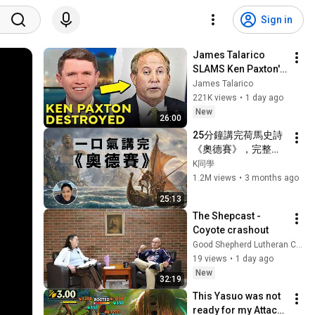
Sign in
James Talarico 
SLAMS Ken Paxton's 
Corruption LIVE ON 
James Talarico
AIR
221K views
•
1 day ago
New
26:00
25分鐘講完荷馬史詩
《奧德賽》，完整劇
情一口氣看懂 | 這部
K同學
西方文學的開山之
1.2M views
•
3 months ago
作，到底有多精彩？
25:13
The Shepcast -  
Coyote crashout
Good Shepherd Lutheran Church Regina
19 views
•
1 day ago
New
32:19
This Yasuo was not 
ready for my Attack 