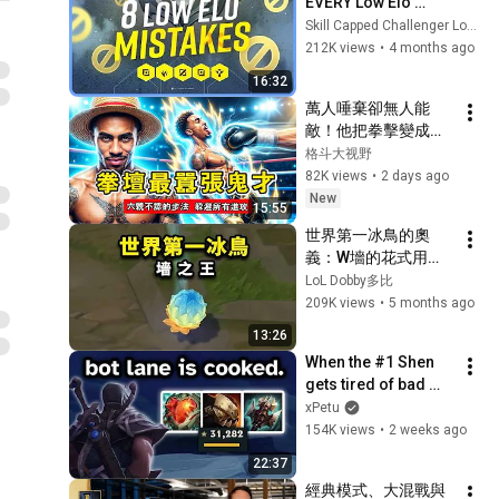
EVERY Low Elo 
Player Makes in 
Skill Capped Challenger LoL Guides
Season 16!
212K views
•
4 months ago
16:32
萬人唾棄卻無人能
敵！他把拳擊變成羞
辱遊戲，歐洲頂尖猛
格斗大视野
將全被他當猴耍到懷
82K views
•
2 days ago
疑人生！
New
15:55
世界第一冰鳥的奧
義：W墻的花式用
法！
LoL Dobby多比
209K views
•
5 months ago
13:26
When the #1 Shen 
gets tired of bad 
ADCs... *1v4 ONE-
xPetu
SHOTS*
154K views
•
2 weeks ago
22:37
經典模式、大混戰與