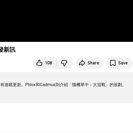
發新訊
108
Share
Save
還有遊戲更新。Phlox和Cadmus則介紹「隨機單中：大混戰」的規劃。
