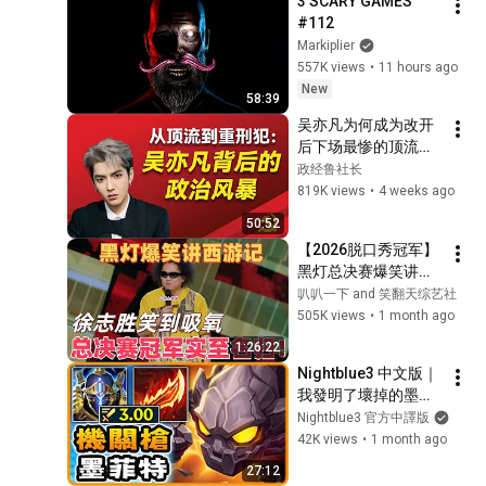
3 SCARY GAMES 
#112
Markiplier
557K views
•
11 hours ago
New
58:39
吴亦凡为何成为改开
后下场最惨的顶流明
星？他究竟有没有犯
政经鲁社长
罪？他究竟招惹了哪
819K views
•
4 weeks ago
些权贵？究竟是哪些
50:52
力量让他登上了人生
【2026脱口秀冠军】
巅峰？他和成龙之间
黑灯总决赛爆笑讲西
有哪些解不开的渊
游记，徐志胜笑到吸
叭叭一下 and 笑翻天综艺社
源？王一博为什么度
氧！#喜剧之王单口
505K views
•
1 month ago
过了三次绯闻危机？
季 #脱口秀 #搞笑 #
1:26:22
喜剧 #funny #综艺 #
Nightblue3 中文版｜
黑灯
我發明了壞掉的墨菲
特打野…3.00攻速震
Nightblue3 官方中譯版
驚所有人！
42K views
•
1 month ago
27:12