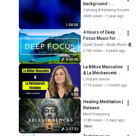
background - 
screensaver, mood 
Calming & Relaxing Visuals
lighting, ambiance, 
442K views
•
1 year ago
TV art, focus, study
1:00:00
4 Hours of Deep 
Focus Music for 
Studying - 
Quiet Quest - Study Music
Concentration 
2.7M views
•
4 years ago
Music For Deep 
4:00:00
Thinking And Focus
La Bêtise Masculine 
& La Méchanceté 
Féminine | Blanche 
L'instant Vanne
Gardin Humour
171K views
•
1 month ago
9:00
Healing Meditation | 
Release 
Subconscious 
Mind Frequency
Blocks, Cleanse 
218K views
•
2 days ago
Negative Energy & 
New
2:37:32
Restore Inner Peace