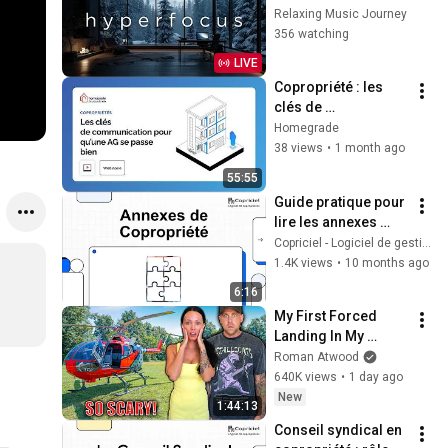
Hyperfocus for 
Relaxing Music Journey
Deep Work, Study, 
356 watching
and Peak 
LIVE
Productivity
Copropriété : les 
clés de 
communication 
Homegrade
pour qu’une AG se 
38 views
•
1 month ago
passe bien
55:55
Guide pratique pour 
lire les annexes 
comptables de 
Copriciel - Logiciel de gestion de copropriété
copropriété
1.4K views
•
10 months ago
6:16
My First Forced 
Landing In My 
Helicopter. Very 
Roman Atwood
Scary Experience 
640K views
•
1 day ago
But Everyone Is 
New
1:44:13
Safe! Needs FIxed!
Conseil syndical en 