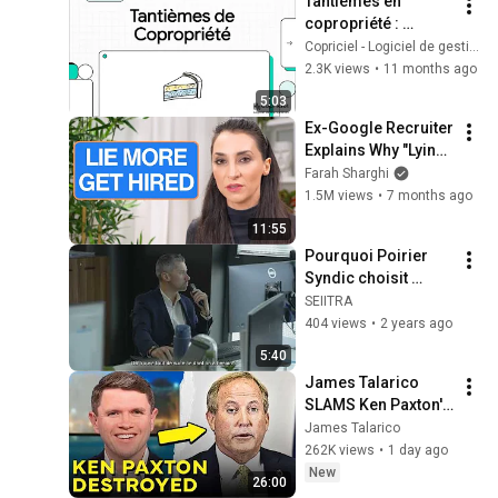
Tantièmes en 
copropriété : 
définition simple, 
Copriciel - Logiciel de gestion de copropriété
calcul et impact sur 
2.3K views
•
11 months ago
vos charges
5:03
Ex-Google Recruiter 
Explains Why "Lying" 
Gets You Hired
Farah Sharghi
1.5M views
•
7 months ago
11:55
Pourquoi Poirier 
Syndic choisit 
Powimo plutôt qu'un 
SEIITRA
autre logiciel
404 views
•
2 years ago
5:40
James Talarico 
SLAMS Ken Paxton's 
Corruption LIVE ON 
James Talarico
AIR
262K views
•
1 day ago
New
26:00