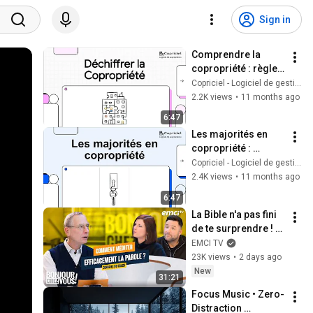
Sign in
Comprendre la 
copropriété : règles, 
rôle du syndic et 
Copriciel - Logiciel de gestion de copropriété
pouvoir des 
2.2K views
•
11 months ago
copropriétaires
6:47
Les majorités en 
copropriété : 
simple, absolue, 
Copriciel - Logiciel de gestion de copropriété
double et unanimité 
2.4K views
•
11 months ago
expliquées
6:47
La Bible n'a pas fini 
de te surprendre ! - 
Bonjour chez vous ! 
EMCI TV
- Philippe Bak
23K views
•
2 days ago
New
31:21
Focus Music • Zero-
Distraction 