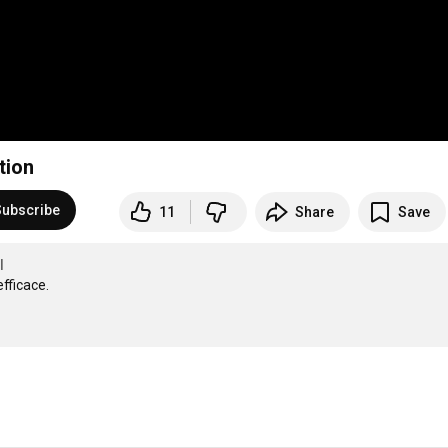
tion
Subscribe
11
Share
Save
l
fficace.
