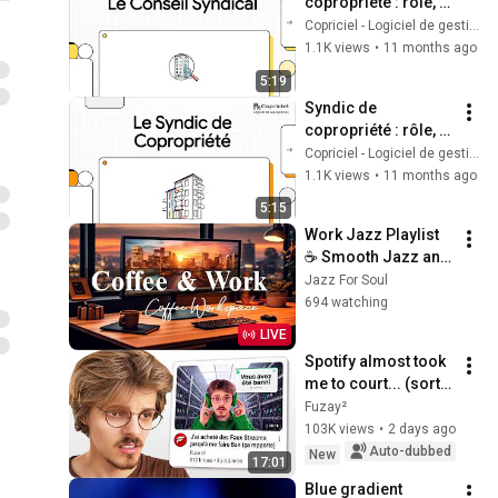
copropriété : rôle, 
missions et limites
Copriciel - Logiciel de gestion de copropriété
1.1K views
•
11 months ago
5:19
Syndic de 
copropriété : rôle, 
missions et 
Copriciel - Logiciel de gestion de copropriété
différences entre 
1.1K views
•
11 months ago
syndic bénévole et 
5:15
professionnel
Work Jazz Playlist 
☕ Smooth Jazz and 
Sweet Bossa Nova 
Jazz For Soul
Music for Work, 
694 watching
Study & Relax
LIVE
Spotify almost took 
me to court... (sort 
of)
Fuzay²
103K views
•
2 days ago
Auto-dubbed
New
17:01
Blue gradient 