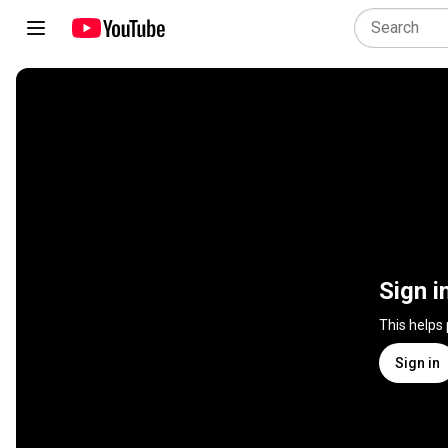
Sign i
This helps
Sign in