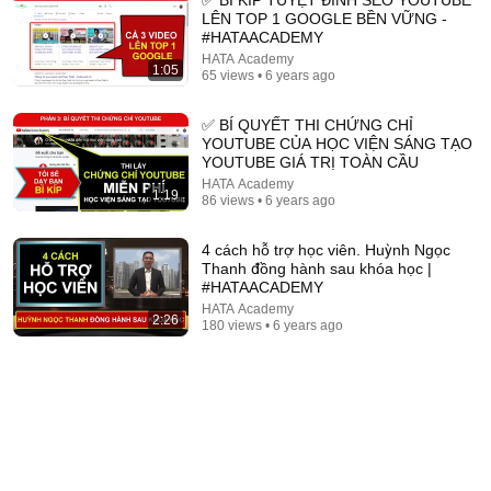
LÊN TOP 1 GOOGLE BỀN VỮNG -
#HATAACADEMY
HATA Academy
1:05
65 views • 6 years ago
✅ BÍ QUYẾT THI CHỨNG CHỈ
YOUTUBE CỦA HỌC VIỆN SÁNG TẠO
YOUTUBE GIÁ TRỊ TOÀN CẦU
HATA Academy
1:19
3:04:29
86 views • 6 years ago
CEO mù bị ép cưới cô gái quê giả khùng, nào ngờ
4 cách hỗ trợ học viên. Huỳnh Ngọc
cô ấy là " Thiên Tài Chứng Khoán " cướp trái tim anh
Thanh đồng hành sau khóa học |
Mèo Cam Review
#HATAACADEMY
New
35K views
HATA Academy
2:26
180 views • 6 years ago