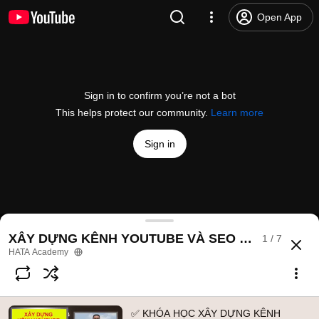
Open App
Sign in to confirm you’re not a bot
This helps protect our community.
Learn more
Sign in
✅ KHÓA HỌC XÂY DỰNG KÊNH YOUTUBE VÀ SE
XÂY DỰNG KÊNH YOUTUBE VÀ SEO VIDEO YOU
1 / 7
@
HATAacademy
4 likes
772 views
6 years ago
more
HATA Academy
Subscribe
✅ KHÓA HỌC XÂY DỰNG KÊNH
Comments
8