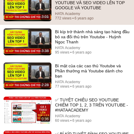
YOUTUBE VÀ SEO VIDEO LÊN TOP
GOOGLE VÀ YOUTUBE
Comment...
HATA Academy
3:01
772 views • 6 years ago
Bí kíp trở thành nhà sáng tạo hàng đầu
bỏ xa đối thủ trên Youtube - Huỳnh
Ngọc Thanh
HATA Academy
3:38
95 views • 6 years ago
Bí mật của các cao thủ Youtube và
Phần thưởng mà Youtube dành cho
bạn
HATA Academy
2:28
77 views • 6 years ago
3:38
✅ TUYỆT CHIÊU SEO YOUTUBE
Bí kíp trở thành nhà sáng tạo hàng đầu bỏ xa đối thủ
CHIẾM TOP 1, 2, 3 TRÊN YOUTUBE -
trên Youtube - Huỳnh Ngọc Thanh
#HATAACADEMY
HATA Academy
•
95 views
HATA Academy
0:36
60 views • 6 years ago
✅ BÍ KÍP TUYỆT ĐỈNH SEO YOUTUBE