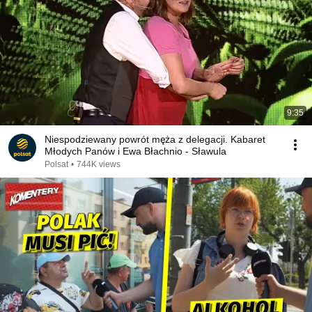
9:35
Niespodziewany powrót męża z delegacji. Kabaret
Młodych Panów i Ewa Błachnio - Sławula
Polsat
•
744K views