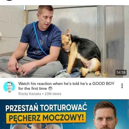
54:59
Watch his reaction when he’s told he’s a GOOD BOY
for the first time 🥹
Rocky Kanaka
•
10M views