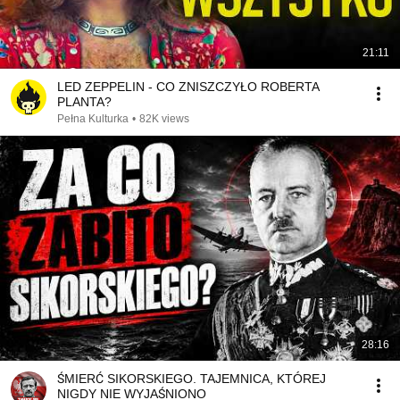
21:11
LED ZEPPELIN - CO ZNISZCZYŁO ROBERTA
PLANTA?
Pełna Kulturka
•
82K views
28:16
ŚMIERĆ SIKORSKIEGO. TAJEMNICA, KTÓREJ
NIGDY NIE WYJAŚNIONO