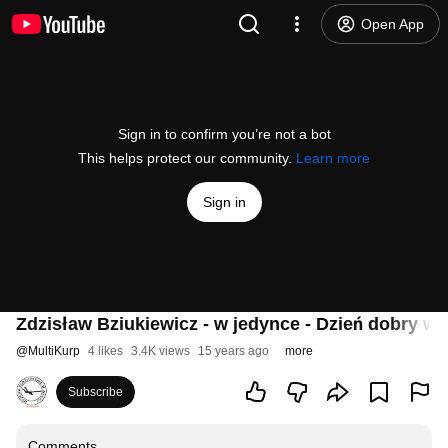
Open App
Sign in to confirm you’re not a bot
This helps protect our community.
Learn more
Sign in
Zdzisław Bziukiewicz - w jedynce - Dzień dobry w
@
MultiKurp
4 likes
3.4K views
15 years ago
more
Subscribe
Comments