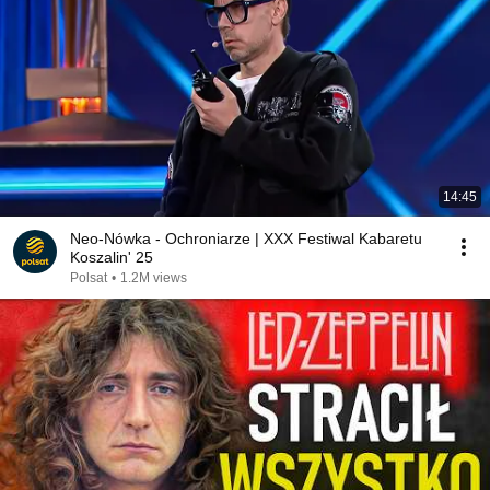
14:45
Neo-Nówka - Ochroniarze | XXX Festiwal Kabaretu
Koszalin' 25
Polsat
•
1.2M views