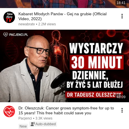
18:41
Kabaret Młodych Panów - Gej na grubie (Official
Video, 2022)
newabratv
•
2.2M views
48:09
Dr. Oleszczuk: Cancer grows symptom-free for up to
15 years! This free habit could save you
Pacjenci
•
3.3K views
Auto-dubbed
New