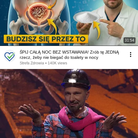
31:54
ŚPIJ CAŁĄ NOC BEZ WSTAWANIA! Zrób tę JEDNĄ
rzecz, żeby nie biegać do toalety w nocy
Strefa Zdrowia
•
140K views