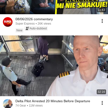
11:43
08/06/2026 commentary
Super Express
•
26K views
Auto-dubbed
New
32:16
Delta Pilot Arrested 20 Minutes Before Departure
74 Gear
•
11M views