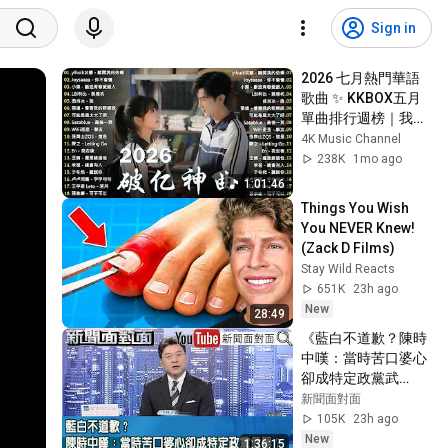
Sign in
2026 七月熱門華語
歌曲 ✨ KKBOX五月
單曲排行週榜｜我會
等、總會有人、跳楼
4K Music Channel
机、斷送青春愛錯
238K
1mo ago
人、聽說你 🎵 周杰
1:01:46
倫、王嘉爾、Eric周
Things You Wish 
興哲、JJ林俊傑、
You NEVER Knew! 
G.E.M.鄧紫棋｜2026
(Zack D Films)
抖音熱歌合集
Stay Wild Reacts
651K
23h ago
New
28:49
《藍白不道歉？陳時
中嘆：當時苦口婆心
卻成特定政黨武
器？》【新聞面對
新聞面對面
面】2026.08.07
105K
23h ago
New
1:36:15