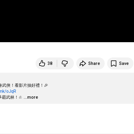
38
Share
Save
化身武俠！看影片抽好禮！🎉

link/oJqR
霸武林！🎍
…
...more