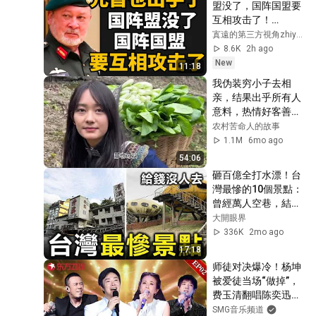
盟没了，国阵国盟要
互相攻击了！
08/08/2026@zhiyua
寘遠的第三方視角zhiyuan
n9657 
8.6K
2h ago
New
11:18
我伪装穷小子去相
亲，结果出乎所有人
意料，热情好客善良
淳朴的女孩！ 农村相
农村苦命人的故事
亲对象她居然提这样
1.1M
6mo ago
的要求
54:06
砸百億全打水漂！台
灣最慘的10個景點：
曾經萬人空巷，結局
實在太慘【大開眼
大開眼界
界】
336K
2mo ago
17:18
师徒对决爆冷！杨坤
被爱徒当场“做掉”，
费玉清翻唱陈奕迅
《十年》高难度唱法
SMG音乐频道