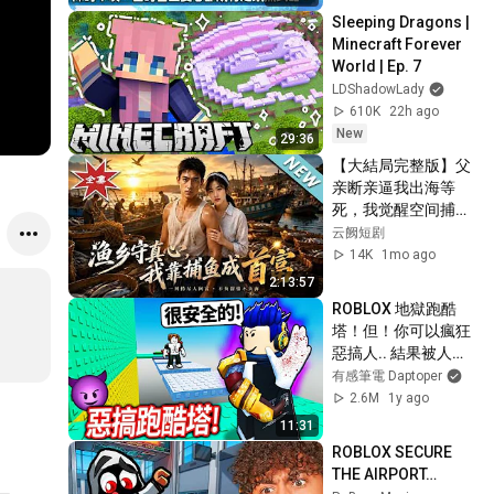
Sleeping Dragons | 
Minecraft Forever 
World | Ep. 7
LDShadowLady
610K
22h ago
New
29:36
【大結局完整版】父
亲断亲逼我出海等
死，我觉醒空间捕获
万吨海鲜，归来全村
云阙短剧
悔疯《漁鄉守真心我
14K
1mo ago
靠捕魚成首富》第
2:13:57
1~105集#云阙短剧
ROBLOX 地獄跑酷
#短剧#一口气看完#
塔！但！你可以瘋狂
合集#都市#逆袭#爱
惡搞人.. 結果被人檢
情#年代#古风#重生
舉?! 我帳號該不會要
有感筆電 Daptoper
#玄幻
沒了😭💔🥀【巨魔刺
2.6M
1y ago
刀塔2 - 有感筆電】
11:31
ROBLOX SECURE 
THE AIRPORT…