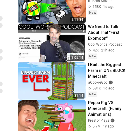
RoBros Movies
158K
1d ago
New
2:11:34
We Need to Talk 
About That "First 
Exomoon" 
Discovery
Cool Worlds Podcast
42K
21h ago
New
1:05:14
I Built the Biggest 
Farm in ONE BLOCK 
Minecraft
aCookieGod
581K
1d ago
New
31:14
Peppa Pig VS 
Minecraft! (Funny 
Animations)
PrestonPlayz
5.7M
1y ago