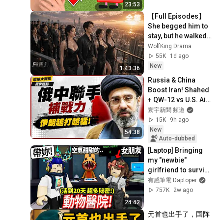
23:53
【Full Episodes】 
She begged him to 
stay, but he walked 
out. Now she's the 
WolfKing Drama
one he can't have.
55K
1d ago
New
1:43:36
Russia & China 
Boost Iran! Shahed 
+ QW-12 vs U.S. Air 
Defenses
寰宇新聞 頻道
15K
9h ago
New
54:38
Auto-dubbed
[Laptop] Bringing 
my "newbie" 
girlfriend to survive 
20 shifts at the 
有感筆電 Daptoper
Animal Hospital! 
757K
2w ago
Found so ma...
24:42
元首也出手了，国阵