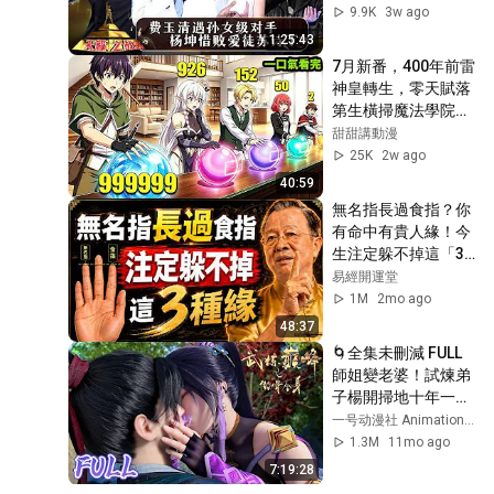
惊呆莫文蔚！#天籁
9.9K
3w ago
之战第一季 EP02 
1:25:43
FULL
7月新番，400年前雷
神皇轉生，零天賦落
第生橫掃魔法學院，
一口氣看完【落第賢
甜甜講動漫
者學院無雙】1~5
25K
2w ago
集，動漫解說，七月
40:59
新番
無名指長過食指？你
有命中有貴人緣！今
生注定躲不掉這「3
段緣」#人生智慧 #
易經開運堂
命理 #哲學 #曾仕強 
1M
2mo ago
#易經 #正能量#人
48:37
生智慧 #命理 #哲學 
🌀全集未刪減 FULL 
#曾仕強 #易經 #正
師姐變老婆！試煉弟
能量
子楊開掃地十年一朝
覺醒武煉巔峰！| 武
一号动漫社 Animation Club
炼巅峰 Martial Peak 
1.3M
11mo ago
|Chinese Animation 
7:19:28
Donghua