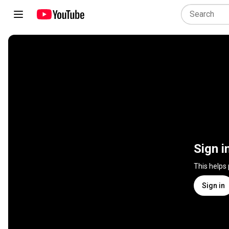
Sign i
This helps
Sign in