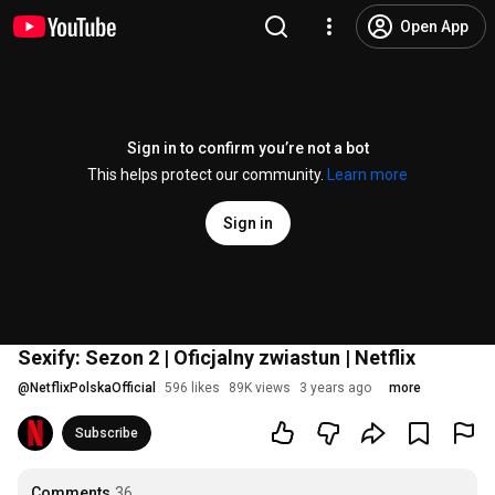
Open App
Sign in to confirm you’re not a bot
This helps protect our community.
Learn more
Sign in
Sexify: Sezon 2 | Oficjalny zwiastun | Netflix
@
NetflixPolskaOfficial
596 likes
89K views
3 years ago
more
Subscribe
Comments
36