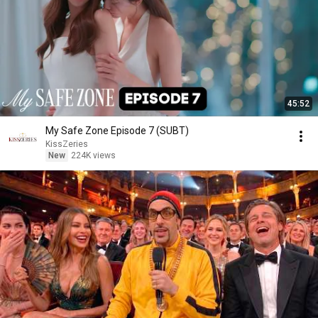
45:52
My Safe Zone Episode 7 (SUBT)
KissZeries
New
224K views