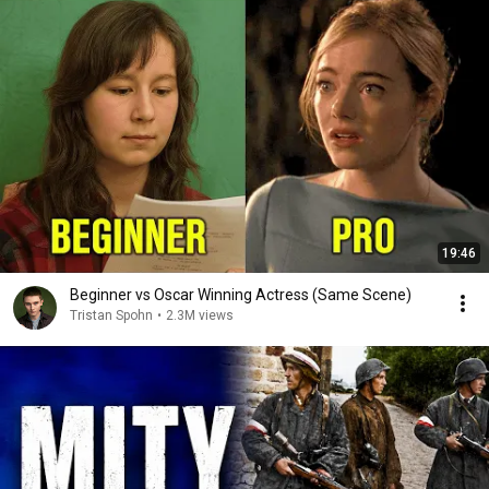
19:46
Beginner vs Oscar Winning Actress (Same Scene)
Tristan Spohn
•
2.3M views