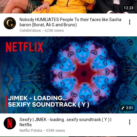
12:23
Nobody HUMILIATES People To their faces like Sacha
baron (Borat, Ali G and Bruno)
CelebVideos
•
623K views
3:01
Sexify | JIMEK - loading...sexify soundtrack ( Y ) |
Netflix
Netflix Polska
•
339K views