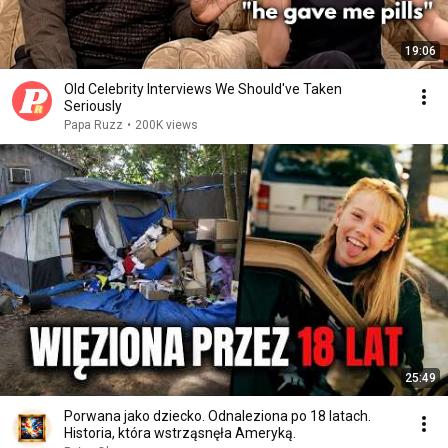
19:06
Old Celebrity Interviews We Should've Taken
Seriously
Papa Ruzz
•
200K views
25:49
Porwana jako dziecko. Odnaleziona po 18 latach.
Historia, która wstrząsnęła Ameryką.