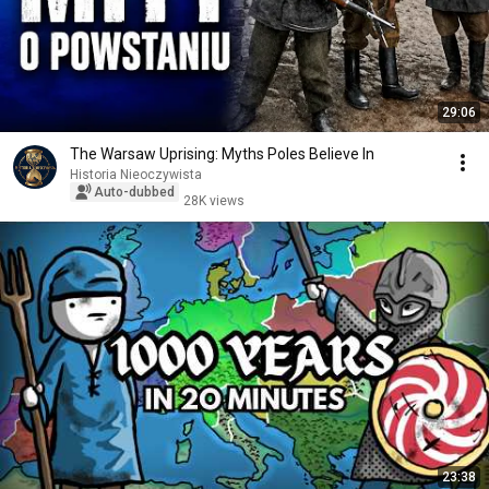
29:06
The Warsaw Uprising: Myths Poles Believe In
Historia Nieoczywista
Auto-dubbed
28K views
23:38