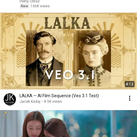
Pełny Obraz
New
106K views
4:12
LALKA — AI Film Sequence (Veo 3.1 Test)
Jacek Kadaj
•
8.5K views