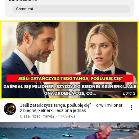
Comment...
2:04:12
Jeśli zatańczysz tanga, poślubię cię” — drwił milioner
z biednej kelnerki, lecz ona jednak…
Cisza Przed Prawdą
•
11K views