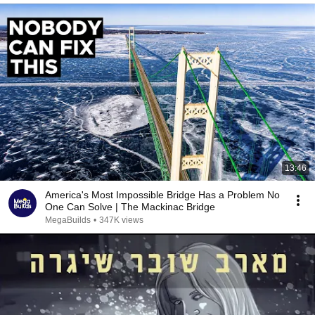
13:46
America's Most Impossible Bridge Has a Problem No
One Can Solve | The Mackinac Bridge
MegaBuilds
•
347K views