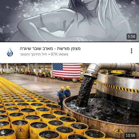
5:58
מצפן מורשת - מארב שובר שיגרה
חיל החינוך והנוער
•
87K views
10:56