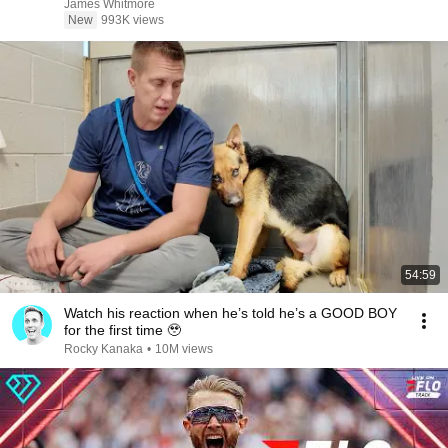
James Whitmore
New
993K views
54:59
Watch his reaction when he’s told he’s a GOOD BOY
for the first time 🥹
Rocky Kanaka
•
10M views