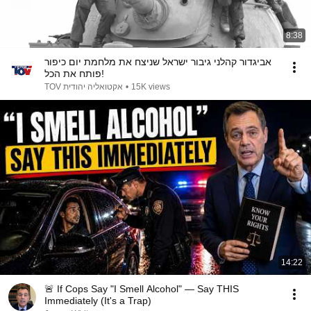
8:38
אביגדור קהלני גיבור ישראל שניצח את מלחמת יום כיפור
פותח את הכל!
TOV אקטואליה יהודית
•
15K views
14:22
🚨 If Cops Say "I Smell Alcohol" — Say THIS
Immediately (It's a Trap)