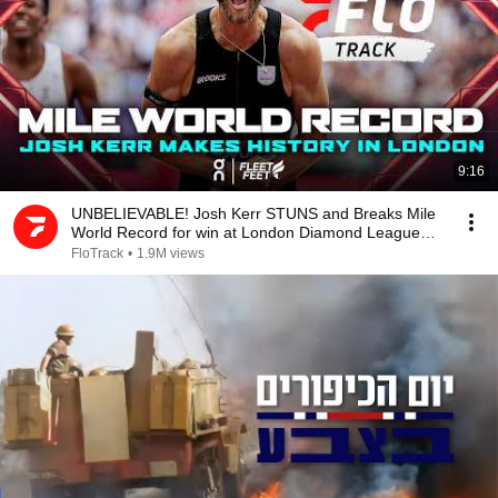
9:16
UNBELIEVABLE! Josh Kerr STUNS and Breaks Mile
World Record for win at London Diamond League
2026
FloTrack
•
1.9M views