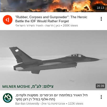
18:13
"Rubber, Corpses and Gunpowder": The Heroic
Battle the IDF Would Rather Forget
כאן | חדשות - תאגיד השידור הישראלי
•
268K views
26:39
חיל האוויר במלחמת יום הכיפורים: מסקנות ולקחים,
תת-אלוף במיל' רן רונן (פקר)
Bar-Ilan University - אוניברסיטת בר-אילן
•
122K views