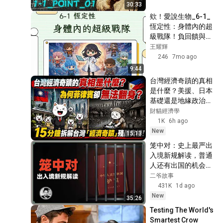
30:33
CH3 力與運動 EXE 03
欸！愛說生物_6-1_
52
王耀輝
恆定性：身體內的超
級戰隊！負回饋與五
基礎物理學測複習系列_第三
大系統一次搞懂
王耀輝
章_物體的運動_REV_上
53
246
7mo ago
(106)
王耀輝
9:44
基礎物理學測複習系列_第三
台灣經濟奇蹟的真相
章_物體的運動
是什麼？美援、日本
54
_TEST01(106)
基礎還是地緣政治？
王耀輝
15分鐘拆解台灣「經
財貓經濟學
103 基礎物理一CH1～CH3複
濟奇蹟」殘酷真相！
1K
6h ago
習(一)
55
同樣海量美援，為什
New
15:13
王耀輝
麼菲律賓和拉丁美洲
笼中对：史上最严出
103 基礎物理一CH1～CH3複
卻慘遭洗劫、無法翻
入境新规解读，普通
習(二)
身？#台灣經濟奇蹟 
56
人还有出国的机会
#TaiwanEconomy #
王耀輝
吗？
二爷故事
菲
103 基礎物理一CH1～CH3複
431K
1d ago
習(三)
57
New
35:26
王耀輝
Testing The World's 
103 基礎物理一CH1～CH3複
Smartest Crow