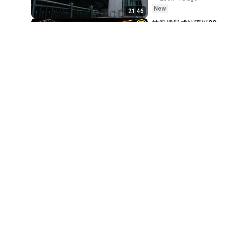
王耀輝
New
21:46
基礎物理_(一)_4-1_萬有引
林鳳嬌與成龍隱婚20
力_EXE_03(104)
65
年卻換來對方出軌，
王耀輝
「最強正宮」林鳳嬌
靠什麼征服成龍？因
基礎物理(一)_4-2_靜電力
易經開運堂
果比你想像的更驚
_EXE_01
5.2K
3h ago
66
人！#人生智慧 #命
New
王耀輝
38:52
理 #哲學 #曾仕強 #
Has Xi Jinping’s 
基礎物理(一)_4-2_靜電力
易經 #正能量
"Omen of National 
_EXE_02
67
Collapse" Arrived? 
王耀輝
Sending the 
57東森財經新聞
基礎物理_(一)_4-2_靜電力
Unemployed to 
5.3K
1d ago
_EXE_03(104)
68
Build Highways 
New
52:43
王耀輝
on...
Auto-dubbed
佛經裏的七句話，聽
基礎物理_(一)_4-2_靜電力
一遍，勝十年修行
_EXE_04(104)
69
洗心禪語
王耀輝
5.8K
2d ago
基礎物理(一)_4-2_靜電力
New
_EXE_05(105)
70
1:17:08
王耀輝
40Hz Binaural 