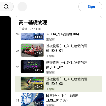
章_物質的組成
32
_TEST01(106)
王耀輝
Sign in
基礎物理學測複習系列_第二
章_物質的組成
33
高一基礎物理
_EXE_01(107)
王耀輝
王耀輝
37
/
148
基礎物理學測複習系列_CH2
＋CH4_平時測驗(106)
34
51:54
王耀輝
基礎物理(一)_3-1_物體的運
動_EXE_01
35
46:00
王耀輝
基礎物理(一)_3-1_物體的運
動_EXE_02
36
44:17
王耀輝
基礎物理(一)_3-1_物體的運
動_EXE_03
42:47
王耀輝
國三理化_1-4_加速度
_EXE_01(107)
38
52:17
王耀輝