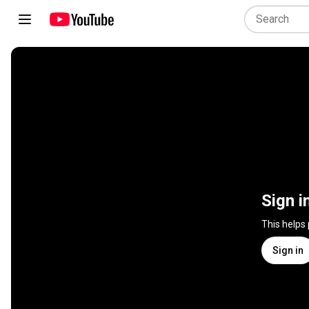
Sign i
This helps
Sign in