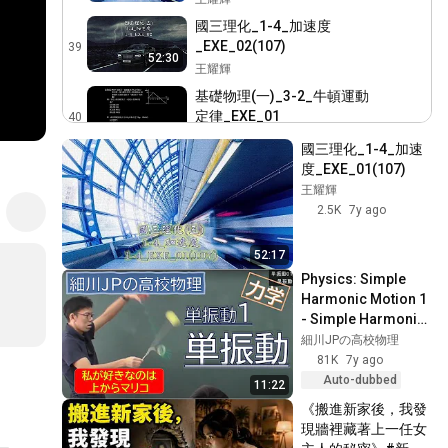
國三理化_1-4_加速度
_EXE_02(107)
39
52:30
王耀輝
基礎物理(一)_3-2_牛頓運動
定律_EXE_01
40
26:16
王耀輝
國三理化_1-4_加速
基礎物理(一)_3-2_牛頓運動
度_EXE_01(107)
定律_EXE_02
41
王耀輝
王耀輝
2.5K
7y ago
基礎物理(一)_3-2_牛頓運動
52:17
定律_EXE_03
42
Physics: Simple 
王耀輝
Harmonic Motion 1 
基礎物理(一)_3-2_牛頓運動
- Simple Harmonic 
定律_EXE_04
43
Motion
細川JPの高校物理
王耀輝
81K
7y ago
基礎物理(一)_第一次段考模
Auto-dubbed
11:22
擬試題(105年) _PART_01
44
《搬進新家後，我發
王耀輝
現牆裡藏著上一任女
基礎物理(一)_第一次段考模