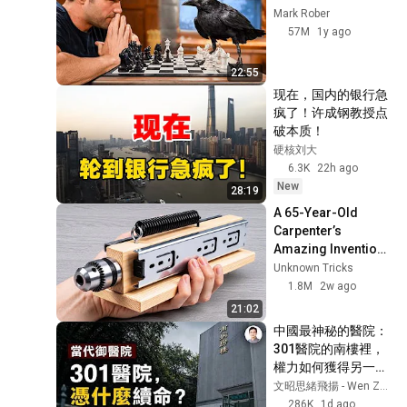
習(四)
58
Mark Rober
57M
1y ago
王耀輝
基礎物理(一)_CH1～3_複習
22:55
測驗
59
现在，国内的银行急
王耀輝
疯了！许成钢教授点
基礎物理(一)_4-1_萬有引力
破本质！
_EXE_01(105)
60
硬核刘大
王耀輝
6.3K
22h ago
基礎物理(一)4-1_重力
New
28:19
_EXE_01_(一)
61
A 65-Year-Old 
王耀輝
Carpenter’s 
基礎物理(一)4-1_重力
Amazing Invention 
_EXE_02_(一)
That Billions of 
62
Unknown Tricks
Engineers Don’t 
1.8M
2w ago
王耀輝
Know About!
21:02
基礎物理(一)4-1_重力
_EXE_01_(二)
中國最神秘的醫院：
63
301醫院的南樓裡，
王耀輝
權力如何獲得另一套
基礎物理(一)4-1_重力
生命規則？【文昭思
文昭思緒飛揚 - Wen Zhao Studio
_EXE_02_(二)
64
緒飛揚563】
286K
1d ago