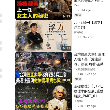
主人的秘密》#新家
擬試題(105年)_PART_02
45
秘密#都市懸疑#神
Perc
秘房子#上一任女主
王耀輝
7
1d ago
人#牆中秘密#家庭
New
24:13
基礎物理學測複習系列_3-3_
懸疑#隱藏真相#日
克卜勒行星定律_重點解說
46
八下ch6-4【課堂】
記謎團#案件調查
(105)
浮力(1)
王耀輝
林宇宸
基礎物理學測複習系列_3-3_
88
3w ago
克卜勒行星定律
47
_EXE_01(105) (更新版)
王耀輝
24:37
基礎物理(一)_3-3_克卜勒行
台灣傳產大軍打造無
星運動定律_EXE_01
48
人機！美「灌注靈
王耀輝
魂」絲襪.噴嘴.碳纖
基礎物理(一)_3-3_克卜勒行
公司變戰時兵工廠！
57東森財經新聞
星運動定律_平時測驗(106)
49
【關鍵時刻】
14K
12h ago
20260807-4 張炤和
王耀輝
New
38:18
CH3 力與運動 學測試題(一)
基礎物理(一)_1-1_
50
物理學的發展_重點
王耀輝
解說_PART_01
CH3_力與運動_學測試題(二)
王耀輝
51
23K
11y ago
王耀輝