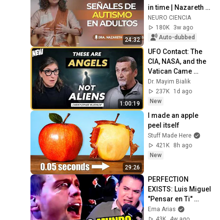
in time | Nazareth 
Castellanos
NEURO CIENCIA
180K
3w ago
Auto-dubbed
24:32
UFO Contact: The 
CIA, NASA, and the 
Vatican Came 
Looking For Him | 
Dr. Mayim Bialik
Chris Bledsoe
237K
1d ago
New
1:00:19
I made an apple 
peel itself
Stuff Made Here
421K
8h ago
New
29:26
PERFECTION 
EXISTS: Luis Miguel 
"Pensar en Ti" 
REACTION | Ema 
Ema Arias
Arias Vocal Coach
43K
4w ago