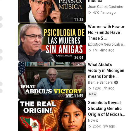
música
Juan Carlos Casimiro
47K
1mo ago
11:22
Women with Few or 
No Friends Have 
These 5 
Characteristics | 
ÉxitoNow Neuro Lab and Éxito NeuroMind
Gabriel Rolón
1M
4mo ago
26:04
What Abdul’s 
victory in Michigan 
means for the 
future
Bernie Sanders
120K
7h ago
New
11:49
Scientists Reveal 
Shocking Genetic 
Origin of Mexicans! 
They Were Never 
Now it
Who We Thought!
266K
3w ago