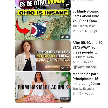
11:57
50 Mind-Blowing 
Facts About Ohio 
You Didn’t Know
The Hidden Atlas
417K
5mo ago
34:48
After 50, 60, and 70: 
STAY AWAY from 
these people | 
Nazareth 
NEURO CIENCIA
Castellanos
31K
4w ago
Auto-dubbed
51:11
Meditación para 
Principiantes 15 
minutos - ¿Cómo 
meditar por 
Tras La Esencia
primera vez? - 
136K
6y ago
Aceptar Soltar 
15:52
Dejar ir