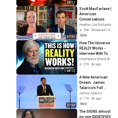
24:17
Scott MacFarlane | 
American 
Conversations
Heather Cox Richardson
39K
Streamed 14h ago
New
47:01
How The Universe 
REALLY Works - 
Interview With Tom 
Campbell
HeartSpace (David McEwen)
27K
4y ago
1:48:12
A New American 
Dream: James 
Talarico's Full 
Policy Address
James Talarico
11K
4h ago
New
27:53
The SIGNS almost 
no one IDENTIFIES 