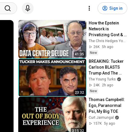
Sign in
How the Epstein 
Network is 
Privatizing Govt & 
Building the 
The Chris Hedges YouTube Channel
Surveillance 
26K
5h ago
State(w/Whitney 
New
41:35
Webb) |TCHR
BREAKING: Tucker 
Carlson BLASTS 
Trump And The 
Uniparty
The Young Turks
24K
2h ago
New
23:32
Thomas Campbell: 
Ego, Paranormal 
Psi, My Big TOE
Curt Jaimungal
157K
5y ago
3:15:32