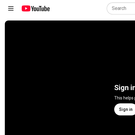
Sign i
This helps
Sign in