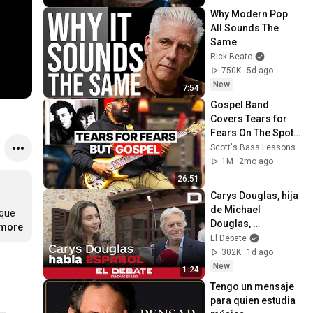
Why Modern Pop 
All Sounds The 
Same
Rick Beato
750K
5d ago
New
7:54
Gospel Band 
Covers Tears for 
Fears On The Spot 
(ft. Andrew Gouche)
Scott's Bass Lessons
1M
2mo ago
26:51
Carys Douglas, hija 
de Michael 
que 
Douglas, 
.more
sorprende 
El Debate
hablando en 
302K
1d ago
español
New
1:24
Tengo un mensaje 
para quien estudia 