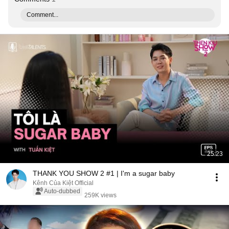
Comment...
25:23
THANK YOU SHOW 2 #1 | I'm a sugar baby
Kênh Của Kiệt Official
Auto-dubbed
259K views