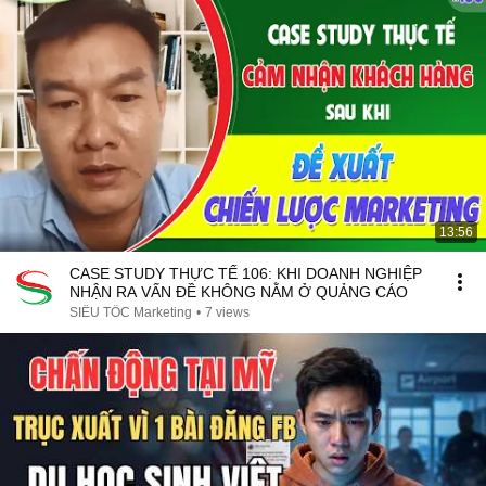
13:56
CASE STUDY THỰC TẾ 106: KHI DOANH NGHIỆP
NHẬN RA VẤN ĐỀ KHÔNG NẰM Ở QUẢNG CÁO
SIÊU TỐC Marketing
•
7 views