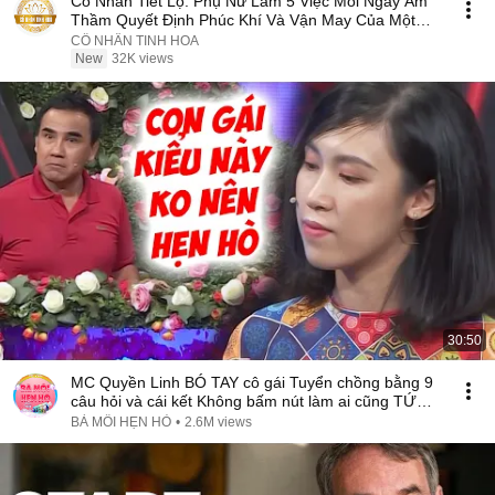
Cổ Nhân Tiết Lộ: Phụ Nữ Làm 5 Việc Mỗi Ngày Âm
Thầm Quyết Định Phúc Khí Và Vận May Của Một
Đời
CỔ NHÂN TINH HOA
New
32K views
30:50
MC Quyền Linh BÓ TAY cô gái Tuyển chồng bằng 9
câu hỏi và cái kết Không bấm nút làm ai cũng TỨC
GIẬN
BÀ MỐI HẸN HÒ
•
2.6M views