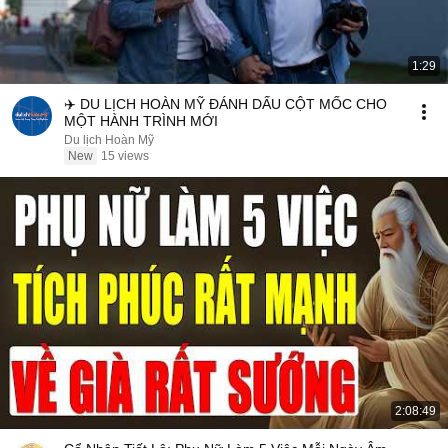
1:29
✈️ DU LỊCH HOÀN MỸ ĐÁNH DẤU CỘT MỐC CHO
MỘT HÀNH TRÌNH MỚI
Du lịch Hoàn Mỹ
New
15 views
2:08:49