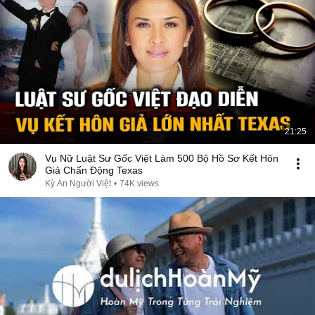
21:25
Vụ Nữ Luật Sư Gốc Việt Làm 500 Bộ Hồ Sơ Kết Hôn
Giả Chấn Động Texas
Kỳ Án Người Việt
•
74K views