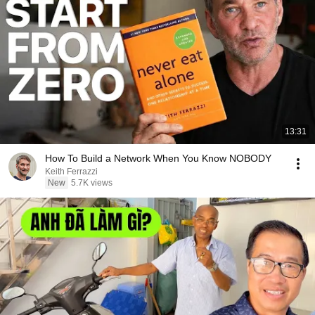
13:31
How To Build a Network When You Know NOBODY
Keith Ferrazzi
New
5.7K views