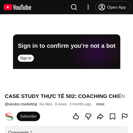
Open App
Sign in to confirm you’re not a bot
Sign in
CASE STUDY THỰC TẾ 502: COACHING CHIẾN L
@
sieutoc-marketing
No likes
8 views
3 months ago
more
Subscribe
Comments
1