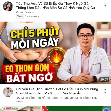
Tiểu Thư Vừa Về Đã Bị Ép Gả Thay K Ngờ Gả
Thẳng Làm Dâu Hào Môn Đc Cả Nhà Yêu Quý Cưng
Chiều
Phim Review
New
17K views
26:05
Chuyên Gia Dinh Dưỡng Tiết Lộ Điều Giúp Mỡ Bụng
Giảm Nhanh Hơn Mà Không Cần Nhịn Ăn
BS. Minh Tâm Phụ Nữ 45+ and BS. Nguyễn Minh Tâm
•
18K
views