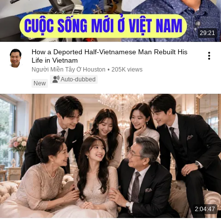
29:21
How a Deported Half-Vietnamese Man Rebuilt His
Life in Vietnam
Người Miền Tây Ở Houston
•
205K views
Auto-dubbed
New
2:04:47