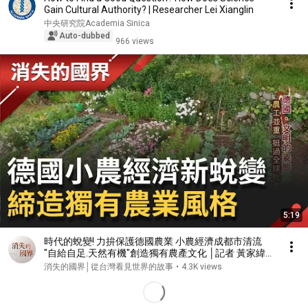
Gain Cultural Authority? | Researcher Lei Xianglin
中央研究院Academia Sinica
Auto-dubbed
966 views
5:19
時代的蛻變! 力拚保護德國農業 小農經濟成都市清流
"自給自足.天然有機"創造獨有農產文化 │記者 黃家緯
吳承斌│【消失的國界】20211106│三立新聞台
消失的國界│從台灣看見世界的故事
•
4.3K views