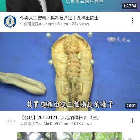
1:27:34
你與人工智慧：與科技共進｜孔祥重院士
中央研究院Academia Sinica
•
23K views
48:01
【發現】20170121 - 大地的耕耘者 - 蚯蚓
大愛電視 Tzu Chi DaAiVideo
•
106K views