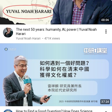
48:06
The next 50 years: humanity, AI, power | Yuval Noah
Harari
Yuval Noah Harari
•
471K views
37:24
How to Find a Good Question? How Does Science