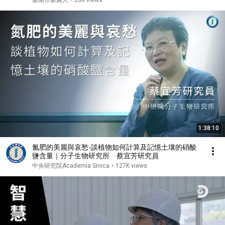
臺南市新農人
•
26K views
1:38:10
氮肥的美麗與哀愁-談植物如何計算及記憶土壤的硝酸
鹽含量｜分子生物研究所 蔡宜芳研究員
中央研究院Academia Sinica
•
127K views