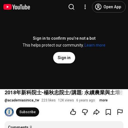
Open App
Sign in to confirm you’re not a bot
This helps protect our community.
Learn more
Sign in
2018年新科院士-楊秋忠院士/講題: 永續農業與土壤
@
academiasinica_tw
223 likes
12K views
6 years ago
more
Subscribe
Comments
8