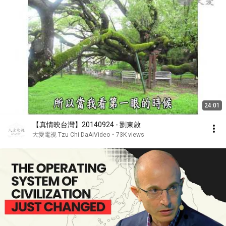
24:01
【真情映台灣】20140924 - 劉東啟
大愛電視 Tzu Chi DaAiVideo
•
73K views