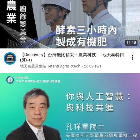
11:18
【Discovery】台灣無比精采：農業科技──地天泰特輯
(繁中)
地天泰農業生技 Tetanti AgriBiotech
•
26K views