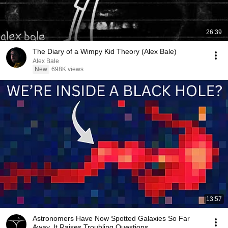
26:39
The Diary of a Wimpy Kid Theory (Alex Bale)
Alex Bale
New
698K views
13:57
Astronomers Have Now Spotted Galaxies So Far
Away, It Raises Troubling Questions