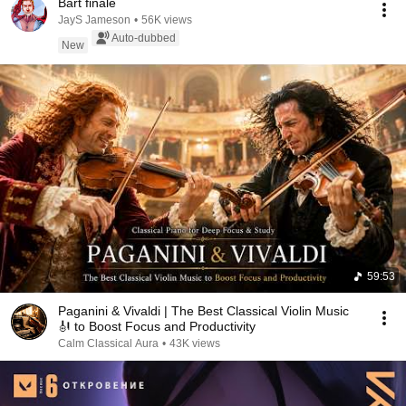
Bart finale
JayS Jameson
•
56K views
Auto-dubbed
New
59:53
Paganini & Vivaldi | The Best Classical Violin Music
🎻 to Boost Focus and Productivity
Calm Classical Aura
•
43K views