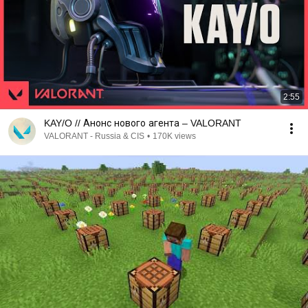
2:55
KAY/O // Анонс нового агента – VALORANT
VALORANT - Russia & CIS
•
170K views