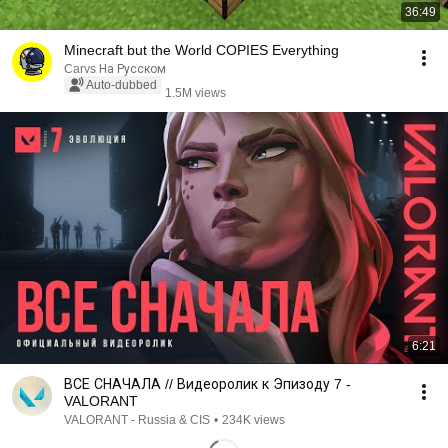
36:49
Minecraft but the World COPIES Everything
Carvs На Русском
Auto-dubbed
1.5M views
6:21
ВСЕ СНАЧАЛА // Видеоролик к Эпизоду 7 -
VALORANT
VALORANT - Russia & CIS
•
234K views