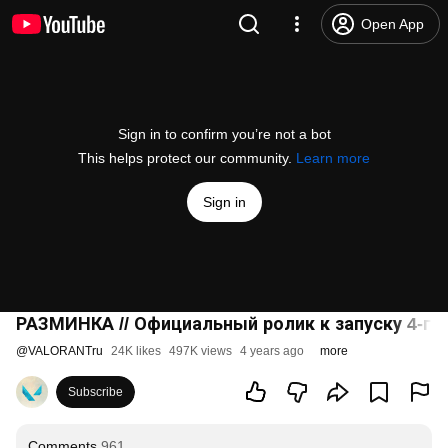
Open App
Sign in to confirm you’re not a bot
This helps protect our community.
Learn more
Sign in
РАЗМИНКА // Официальный ролик к запуску 4-г
@
VALORANTru
24K likes
497K views
4 years ago
more
Subscribe
Comments
961