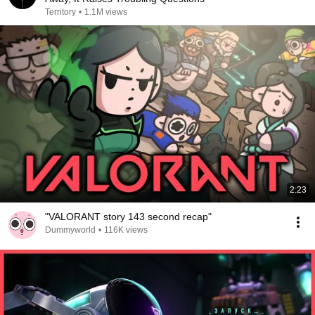
Territory
•
1.1M views
2:23
"VALORANT story 143 second recap"
Dummyworld
•
116K views