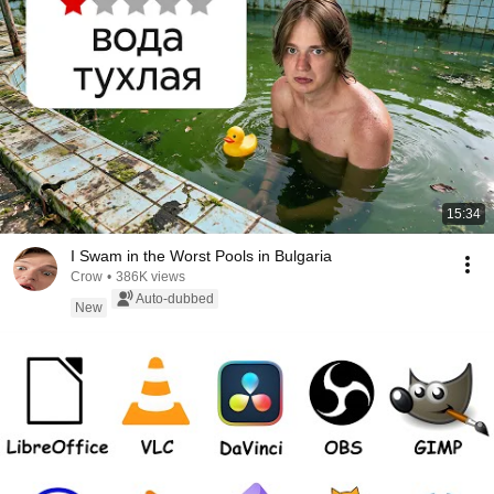
15:34
I Swam in the Worst Pools in Bulgaria
Crow
•
386K views
Auto-dubbed
New